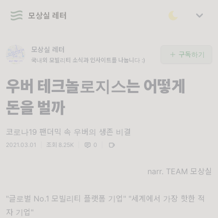
모상실 레터
모상실 레터
구독하기
국내외 모빌리티 소식과 인사이트를 나눕니다 :)
우버 테크놀로지스는 어떻게
돈을 벌까
코로나19 팬더믹 속 우버의 생존 비결
2021.03.01
|
조회 8.25K
|
0
|
narr. TEAM 모상실
"글로벌 No.1 모빌리티 플랫폼 기업" "세계에서 가장 핫한 적
자 기업"