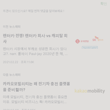
확인
의견이 있으신가요? 제일 먼저 댓글을 달아보세요 !
이전 뉴스레터
렌터카 전쟁! 렌터카 회사 vs 캐피탈 회
사
렌터카 시장에서 부캐로 성공한 회사가 있다
고?. narr. 폴제이 Paul-jay 2020년 한 해, 가
장 많은 신규 렌터카 고객을 확보한 회사는 어
2021.02.22
·
조회 11.6K
디일까요? 롯테렌터카? 땡! SK렌터카? No! 그
럼 어디죠? 바로 현대캐피탈입
다음 뉴스레터
카카오모빌리티는 왜 전기차 충전 플랫폼
을 준비할까?
미래 모빌리티, 전기차 충전 플랫폼이 중요한
이유. 모빌리티 비즈니스 톡! 카카오모빌리티는
왜 전기차 충전 플랫폼을 준비할까? narr. 알토