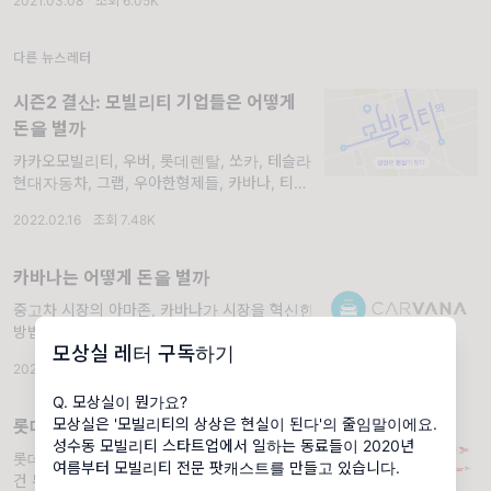
2021.03.08
·
조회 6.05K
aalto 3월 1일에 "대한독립 🇰🇷 만세~!"를 외치
다가 갑자기 뜬금 없는 소식을 들
다른 뉴스레터
시즌2 결산: 모빌리티 기업들은 어떻게
돈을 벌까
카카오모빌리티, 우버, 롯데렌탈, 쏘카, 테슬라,
현대자동차, 그랩, 우아한형제들, 카바나, 티머
니, 쿠팡, 휴맥스모빌리티, 차지포인트까지!.
2022.02.16
·
조회 7.48K
narr. TEAM 모상실 상실이 여러분, 안녕하세
요! 모상실입니다. 잘 지내셨나요? 명절 이후에
오미크론 팬데믹이 더 심해졌네요. 부디 ...
카바나는 어떻게 돈을 벌까
중고차 시장의 아마존, 카바나가 시장을 혁신한
방법. narr. TEAM 모상실 상실이 여러분, 안녕
모상실 레터 구독하기
하세요. 오랜만에 인사드립니다 🙇🏻‍♂️ 모상실 레
2021.09.02
·
조회 10.7K
터가 미티 PD의 개인 사정으로 뜻하지 않게 잠
시 휴식기를 가졌어요. 숨 고르기를
Q. 모상실이 뭔가요?
모상실은 '모빌리티의 상상은 현실이 된다'의 줄임말이에요.
롯데렌탈/렌터카는 어떻게 돈을 벌까
성수동 모빌리티 스타트업에서 일하는 동료들이 2020년
롯데렌탈, 성공적인 IPO를 위해 지금 필요한
여름부터 모빌리티 전문 팟캐스트를 만들고 있습니다.
건 무엇?. narr. TEAM 모상실 안녕하세요. 즐