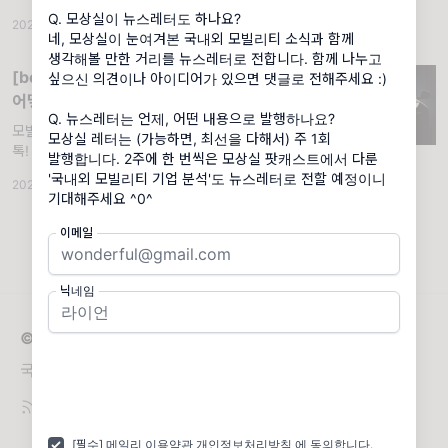
거운 월요일 아침! 모상실입니다 😎 오늘 함께
Q. 모상실이 뉴스레터도 하나요?
2021.03.22
·
조회 13.7K
·
댓글 7
살펴볼 기업은 대한민국 No.1 렌터카 사업자
네, 모상실이 눈여겨본 국내외 모빌리티 소식과 함께
'롯데렌탈'입니다. 지난 두 번의 기업 분석에
생각해볼 만한 거리를 뉴스레터로 전합니다. 함께 나누고
[beta] 애플카 시대, 모빌리티 지형도는
싶으신 의견이나 아이디어가 있으면 댓글로 전해주세요 :)
어떻게 바뀔까?
Q. 뉴스레터는 언제, 어떤 내용으로 발행하나요?
모빌리티 파운드리 시대 올까. 모빌리티 이슈
모상실 레터는 (가능하면, 최선을 다해서) 주 1회
톡! 애플카(🍎Car) 시대, 모빌리티 패러다임은
발행합니다. 2주에 한 번씩은 모상실 팟캐스트에서 다룬
어떻게 바뀔까? narr. 미티 mitty 안녕하세요.
'국내외 모빌리티 기업 분석'도 뉴스레터로 전할 예정이니
2021.02.06
·
조회 1.72K
모상실 미티입니다 😃 오늘은 제가 베타 테스
트 중인 모상실
이메일
닉네임
© 2026 모상실 레터
국내외 모빌리티 소식과 인사이트를 나눕니다 :)
[필수] 메일리
이용약관
개인정보처리방침
에 동의합니다.