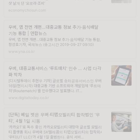
샷 날개 단 ‘오로라·조비’
economychosun.com
우버, 앱 전면 개편…대중교통 정보 추가·음식배달
기능 통합 | 연합뉴스
우버, 앱 전면 개편…대중교통 정보 추가·음식배달 기능 통합,
정성호기자, 국제뉴스 (송고시간 2019-09-27 09:10)
www.yna.co.kr
우버, 대중교통서비스 '루트매치' 인수 ... 사업 다각
화 박차
[디지털투데이 추현우 기자] 글로벌 승차공유서비스인 우버가
16일(현지시각) 대중교통 기반 소프트웨어 개발업체 '루트매
치'(Routematch)'를 인수했다고 발표했다. IT...
www.digitaltoday.co.kr
[단독] 베일 벗은 우버·티맵모빌리티 합작법인 ‘우
티’, 4월 1일 시동
‘카카오T’로 독주 중인 카카오모빌리티 대항마 글로벌 모빌리
티 플랫폼 회사 우버와 SK텔레콤의 티맵모빌리티의 합작회사
‘우티(UT LLC)’가 4월 1일 출범한다. 공식 서비...