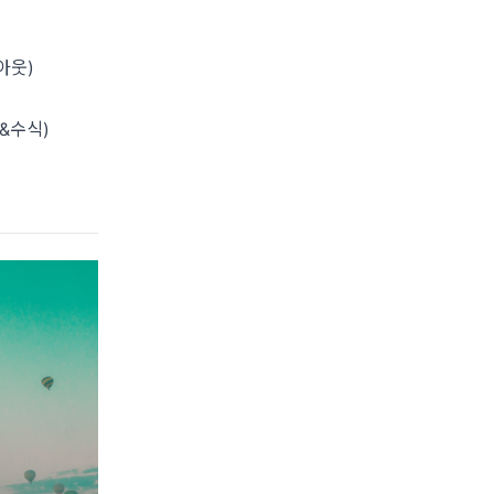
아웃)
&수식)