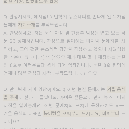
눈길 차장, 펀딩홍보부 팀장
Q. 안녕하세요, 예서님! 이번학기 뉴스레터로 만나게 된 독자님
들에게
자기소개
를 부탁드립니다!
A. 안녕하세요. 저는 눈길 차장 겸 펀홍부 팀장을 맡고 있는 국
문 23 장예서입니다. 차장으로 참여하는 마지막 문예지를 시
작하고, 그에 관한 뉴스레터 답안을 작성하고 있으니 시원섭섭
한 기분이 듭니다. ᐠ( ᐪᐤᐪ )ᐟ♡♡ 제가 매우 많이 애정하는 눈길
의 8호로 여러분들과 뵙게 되어 영광입니다. 눈길 8호 펀딩에
언제나 많은 관심과 사랑.. 부탁드립니다. ꒰˘ᵌ˘꒱♡
Q. 만나뵙게 되어 영광이에요. :) 이번 눈길 문예지는
겨울 음식
을 주제
로 한다고 들었어요. 가벼운 질문으로 먼저 뉴스레터의
시작을 열어볼게요! 이번 문예지의 표지에 등장하기도 하는,
겨울 음식의 대표인
붕어빵을 꼬리부터 드시나요, 머리부터
드
시나요?