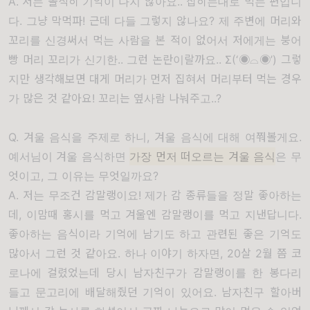
A. 저는 솔직히 기억이 나지 않아요.. 집히는대로 먹는 편입니
다. 그냥 막먹파! 근데 다들 그렇지 않나요? 제 주변에 머리와
꼬리를 신경써서 먹는 사람을 본 적이 없어서 저에게는 붕어
빵 머리 꼬리가 신기한.. 그런 논란이랄까요.. Σ(‘◉⌓◉’) 그렇
지만 생각해보면 대게 머리가 먼저 집혀서 머리부터 먹는 경우
가 많은 것 같아요! 꼬리는 옆사람 나눠주고..?
Q. 겨울 음식을 주제로 하니, 겨울 음식에 대해 여쭤볼게요.
예서님이 겨울 음식하면
가장 먼저 떠오르는 겨울 음식
은 무
엇이고, 그 이유는 무엇일까요?
A. 저는 무조건 감말랭이요! 제가 감 종류들을 정말 좋아하는
데, 이맘때 홍시를 먹고 겨울엔 감말랭이를 먹고 지낸답니다.
좋아하는 음식이라 기억에 남기도 하고 관련된 좋은 기억도
많아서 그런 것 같아요. 하나 이야기 하자면, 20살 2월 쯤 코
로나에 걸렸었는데 당시 남자친구가 감말랭이를 한 봉다리
들고 문고리에 배달해줬던 기억이 있어요. 남자친구 할아버