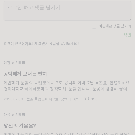
비공개로 댓글 남기기
확인
의견이 있으신가요? 제일 먼저 댓글을 달아보세요 !
이전 뉴스레터
공백에게 보내는 편지
이번학기 눈길의 독립문예지 7호 '공백과 여백' 7월 특집호. 안녕하세요,
경희대학교 국어국문학과 창작학회 '눈길'입니다. 눈꽃이 겹겹이 쌓여 아
름다운 눈길을 만들 듯, 눈꽃 같은 글들을 출판으로 아름답게 피워내기를
2025.07.30
·
눈길 독립문예지 7호 '공백과 여백'
·
조회 196
바라며 매학기 독립문예지를
다음 뉴스레터
당신의 겨울은?
이번학기 눈길의 독립문예지 8호 주제인 '겨울 음식'에 맞춰 눈길 학우들