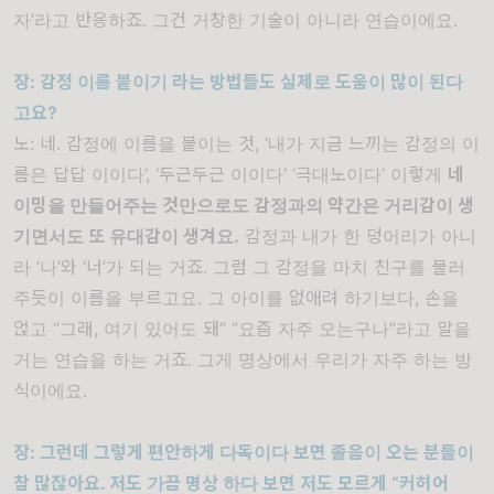
자
’
라고 반응하죠
.
그건 거창한 기술이 아니라 연습이에요
.
장
:
감정 이름 붙이기 라는 방법들도 실제로 도움이 많이 된다
고요
?
노
:
네
.
감정에 이름을 붙이는 것
, ‘
내가 지금 느끼는 감정의 이
름은 답답 이이다
’, ‘
두근두근 이이다
’ ‘
극대노이다
’
이렇게
네
이밍을 만들어주는 것만으로도 감정과의 약간은 거리감이 생
기면서도 또 유대감이 생겨요
.
감정과 내가 한 덩어리가 아니
라
‘
나
’
와
‘
너
’
가 되는 거죠
.
그럼 그 감정을 마치 친구를 불러
주듯이 이름을 부르고요
.
그 아이를 없애려 하기보다
,
손을
얹고
“
그래
,
여기 있어도 돼
” “
요즘 자주 오는구나
”
라고 말을
거는 연습을 하는 거죠
.
그게 명상에서 우리가 자주 하는 방
식이에요
.
장
:
그런데 그렇게 편안하게 다독이다 보면 졸음이 오는 분들이
참 많잖아요
.
저도 가끔 명상 하다 보면 저도 모르게
“
커허어