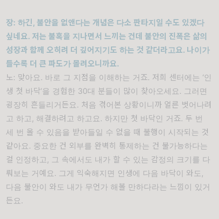
장
:
하긴
,
불안을 없앤다는 개념은 다소 판타지일 수도 있겠다
싶네요
.
저는 불혹을 지나면서 느끼는 건데 불안의 진폭은 삶의
성장과 함께 오히려 더 깊어지기도 하는 것 같더라고요
.
나이가
들수록 더 큰 파도가 몰려오니까요
.
노
:
맞아요
.
바로 그 지점을 이해하는 거죠
.
저희 센터에는
‘
인
생 첫 바닥
’
을 경험한
30
대 분들이 많이 찾아오세요
.
그러면
굉장히 흔들리거든요
.
처음 겪어본 상황이니까 얼른 벗어나려
고 하고
,
해결하려고 하고요
.
하지만 첫 바닥인 거죠
.
두 번
세 번 올 수 있음을 받아들일 수 없을 때 불행이 시작되는 것
같아요
.
중요한 건 외부를 완벽히 통제하는 건 불가능하다는
걸 인정하고
,
그 속에서도 내가 할 수 있는 감정의 크기를 다
뤄보는 거예요
.
그게 익숙해지면 인생에 다음 바닥이 와도
,
다음 불안이 와도 내가 무언가 해볼 만하다라는 느낌이 있거
든요
.