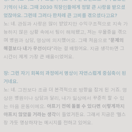
기억이 나요
.
그때
2030
직장인들에게 정말 큰 사랑을 받으셨
었잖아요
.
그런데 그러다 한차례 큰 고비를 겪으셨다고요
?
노
:
네
.
관심과 사랑은 많이 받았지만 수익구조적으로 지속 가
능하지 않은 상황 속에서 팀이 해체됐고
,
저는 우울증을 겪으
며 병원과 상담
,
명상에 의지했어요
.
그때 처음으로
“
문제의
해결보다 내가 우선이다
”
라는 걸 배웠어요
.
지금 생각하면 그
시간이 제게 가장 큰 배움이었어요
.
장
:
그런 자기 회복의 과정에서 명상이 자연스럽게 중심축이 된
거네요
.
노
:
네
.
그전보다 조금 더 본격적으로 방향을 잡게 된 거죠
.
명
상은 병원이나 상담과 달리
,
내가 일상에서 꾸준히 할 수 있
는 마음 운동이에요
.
아프기 전에 돌볼 수 있다면 이렇게까지
아프지 않았을 거라는 생각
이 들었거든요
.
그래서 지금은
‘
헬스
장 가듯 명상하자
’
는 메시지를 전하고 있어요
.