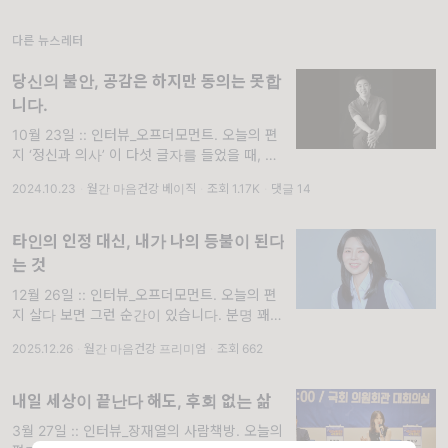
지 짜증이 간혹 올라올 때가 있
다른 뉴스레터
당신의 불안, 공감은 하지만 동의는 못합
니다.
10월 23일 :: 인터뷰_오프더모먼트. 오늘의 편
지 ‘정신과 의사’ 이 다섯 글자를 들었을 때, 구
독자님은 어떤 생각이 드시나요? 저는 상담가
2024.10.23
·
월간 마음건강 베이직
·
조회 1.17K
·
댓글 14
로 살아온 10년간 종종 사람들에게 이 질문을
던지곤 했습니다. 어떤 이
타인의 인정 대신, 내가 나의 등불이 된다
는 것
12월 26일 :: 인터뷰_오프더모먼트. 오늘의 편
지 살다 보면 그런 순간이 있습니다. 분명 꽤 깊
게 교류하고 지냈던 사람인데, 오랜만에 만났더
2025.12.26
·
월간 마음건강 프리미엄
·
조회 662
니 어라? 완전히 딴 사람처럼 느껴지는 순간 말
이죠. 생김새도, 목소리도, 웃
내일 세상이 끝난다 해도, 후회 없는 삶
3월 27일 :: 인터뷰_장재열의 사람책방. 오늘의