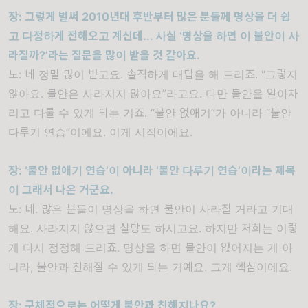
장
:
그렇게 벌써
2010
년대 후반부터 많은 분들께 명상을 더 쉽
고 다정하게 전해오고 계신데
...
사실
‘
명상을 하면 이 불안이 사
라질까
?’
라는 질문을 많이 받을 것 같아요
.
노
:
네 정말 많이 받고요
.
솔직하게 대답을 해 드리죠
. “
그렇지
않아요
.
불안은 사라지지 않아요
”
라고요
.
다만 불안을 알아차
리고 다룰 수 있게 되는 거죠
. “
불안 없애기
”
가 아니라
“
불안
다루기 연습
”
이에요
.
이게 시작이에요
.
장
: ‘
불안 없애기 연습
’
이 아니라
‘
불안 다루기 연습
’
이라는 제목
이 그래서 나온 거군요
.
노
:
네
.
많은 분들이 명상을 하면 불안이 사라질 거라고 기대
해요
.
사라지지 않으면 실망도 하시고요
.
하지만 저희는 이렇
게 다시 정정해 드리죠
.
명상을 하면 불안이 없어지는 게 아
니라
,
불안과 친해질 수 있게 되는 거예요
.
그게 핵심이에요
.
장
:
구체적으로는 어떻게 불안과 친해지나요
?