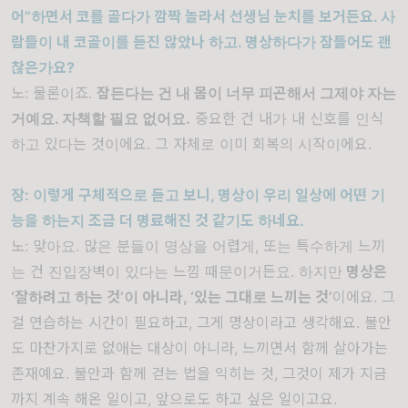
어
”
하면서 코를 골다가 깜짝 놀라서 선생님 눈치를 보거든요
.
사
람들이 내 코골이를 듣진 않았나 하고
.
명상하다가 잠들어도 괜
찮은가요
?
노
:
물론이죠
.
잠든다는 건 내 몸이 너무 피곤해서 그제야 자는
거예요
.
자책할 필요 없어요
.
중요한 건 내가 내 신호를 인식
하고 있다는 것이에요
.
그 자체로 이미 회복의 시작이에요
.
장
:
이렇게 구체적으로 듣고 보니
,
명상이 우리 일상에 어떤 기
능을 하는지 조금 더 명료해진 것 같기도 하네요
.
노
:
맞아요
.
많은 분들이 명상을 어렵게
,
또는 특수하게 느끼
는 건 진입장벽이 있다는 느낌 때문이거든요
.
하지만
명상은
‘
잘하려고 하는 것
’
이 아니라
, ‘
있는 그대로 느끼는 것
’
이에요
.
그
걸 연습하는 시간이 필요하고
,
그게 명상이라고 생각해요
.
불안
도 마찬가지로 없애는 대상이 아니라
,
느끼면서 함께 살아가는
존재예요
.
불안과 함께 걷는 법을 익히는 것
,
그것이 제가 지금
까지 계속 해온 일이고
,
앞으로도 하고 싶은 일이고요
.