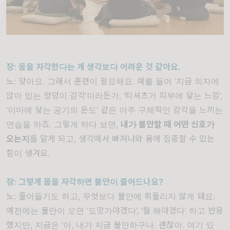
장
:
몸을 자각한다는 게 생각보다 어려운 것 같아요
.
노
:
맞아요
.
그래서 훈련이 필요해요
.
예를 들어
‘
지금 의자에
앉아 있는 엉덩이 감각
’
이라든가
, ‘
티셔츠가 피부에 닿는 느낌
’,
‘
이마에 닿는 공기의 온도
’
같은 아주 구체적인 감각을 느끼는
연습을 하죠
.
그렇게 하다 보면
,
내가 불안할 때 어떤 신호가
오는지
를 알게 되고
,
생각에서 빠져나와 몸에 집중할 수 있는
힘이 생겨요
.
장
:
그렇게 몸을 자각하면 불안이 줄어드나요
?
노
:
줄어들기도 하고
,
무엇보다 불안에 휘둘리지 않게 돼요
.
예전에는 불안이 오면
‘
도망가야겠다
’, ‘
뭘 해야겠다
’
하고 반응
했지만
,
지금은
‘
아
,
내가 지금 불안하구나
.
괜찮아
.
여기 있