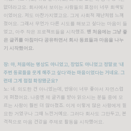
없더라고요
.
회사에서 보이는 사람들의 표정이 너무 회색빛
이었어요
.
저도 마찬가지였고요
.
그게 사회적 재난처럼 느껴
졌어요
.
그래서 무언가 다른 시도를 해보고 싶다는 마음이 들
었고
,
아주 작은 프로젝트들을 시작했죠
.
맨 처음에는 그냥 좋
은 글귀를 아침마다 공유하면서 회사 동료들과 마음을 나누
기 시작했어요
.
장: 아, 처음에는 명상도 아니었고, 창업도 아니었고 정말로 ‘내
주변 동료들을 웃게 해주고 싶다’라는 마음이었다는 거네요. 그
런데 그게 점점 확장됐군요?
노
:
네
.
의도한 건 아니었는데
,
반응이 너무 좋아서 자연스럽
게 퍼졌어요
.
나중엔 제 글귀를 받아 읽으시는 분들 중에 모
르는 사람이 훨씬 더 많아졌죠
.
이게 이렇게 많은 사람에게 필
요한 거였구나 그때 느낀거예요
.
그러다 회사도 그만두고
,
본
격적으로 마음 건강을 주제로 활동을 시작했어요
.