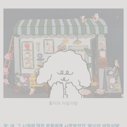
왈이의 아침식땅
장
:
아
,
그 시점에 많은 분들에게 사랑받았던
‘
왈이의 아침식땅
’