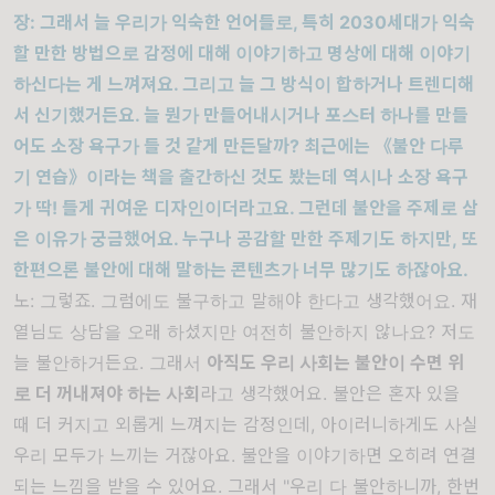
장
:
그래서 늘 우리가 익숙한 언어들로
,
특히
2030
세대가 익숙
할 만한 방법으로 감정에 대해 이야기하고 명상에 대해 이야기
하신다는 게 느껴져요
.
그리고 늘 그 방식이 합하거나 트렌디해
서 신기했거든요
.
늘 뭔가 만들어내시거나 포스터 하나를 만들
어도 소장 욕구가 들 것 같게 만든달까
?
최근에는
《
불안 다루
기 연습
》
이라는 책을 출간하신 것도 봤는데 역시나 소장 욕구
가 딱
!
들게 귀여운 디자인이더라고요
.
그런데 불안을 주제로 삼
은 이유가 궁금했어요
.
누구나 공감할 만한 주제기도 하지만
,
또
한편으론 불안에 대해 말하는 콘텐츠가 너무 많기도 하잖아요
.
노
:
그렇죠
.
그럼에도 불구하고 말해야 한다고 생각했어요
.
재
열님도 상담을 오래 하셨지만 여전히 불안하지 않나요
?
저도
늘 불안하거든요
.
그래서
아직도 우리 사회는 불안이 수면 위
로 더 꺼내져야 하는 사회
라고 생각했어요
.
불안은 혼자 있을
때 더 커지고 외롭게 느껴지는 감정인데
,
아이러니하게도 사실
우리 모두가 느끼는 거잖아요
.
불안을 이야기하면 오히려 연결
되는 느낌을 받을 수 있어요
.
그래서
"
우리 다 불안하니까
,
한번