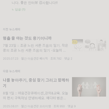
니다. 좋은 인터뷰 감사합니다!!
ㄴ 답글 (1)
이전 뉴스레터
멈출 줄 아는 것도 용기이니까
7월 23일 :: 조금 느린 서른 즈음의 일기. 작은
콩의 조금 느린 서른 즈음의 일기 -오늘의 편지
안녕하세요 구독자님! 에세이툰을 그리는 작은
2025.07.23
·
월간 마음건강 베이직
·
조회 782
·
댓글 2
콩입니다. 마음건강에 필진으로 참여한 지 작년
9월부터 한 10개월이 넘었으니
다음 뉴스레터
나를 놓아주기, 중심 잡기 그리고 함께하
기
8월 1일 :: 마음건강큐레이션_강의&교육. 오늘
의 편지 구독자님 안녕하세요. 에디터 범준입니
다. 요즘 날씨가 정말 덥고 습하네요. 여름의 한
2025.08.01
·
월간 마음건강 프리미엄
·
조회 950
·
댓글 9
가운데를 지나고 있는 요즘, 쉽게 지쳐서 그런