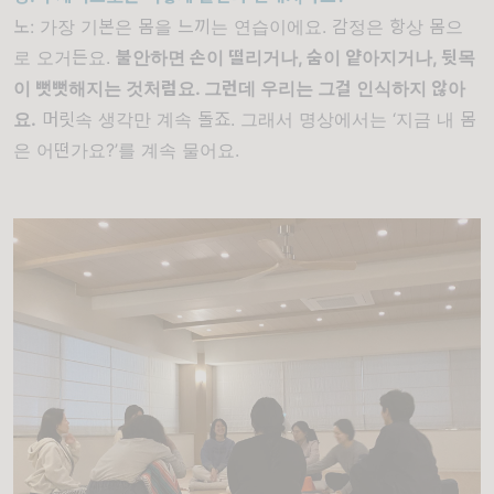
노
:
가장 기본은 몸을 느끼는 연습이에요
.
감정은 항상 몸으
로 오거든요
.
불안하면 손이 떨리거나
,
숨이 얕아지거나
,
뒷목
이 뻣뻣해지는 것처럼요
.
그런데 우리는 그걸 인식하지 않아
요
.
머릿속 생각만 계속 돌죠
.
그래서 명상에서는
‘
지금 내 몸
은 어떤가요
?’
를 계속 물어요
.