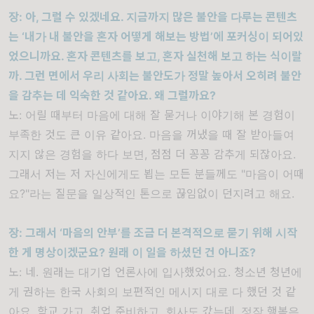
장
:
아
,
그럴 수 있겠네요
.
지금까지 많은 불안을 다루는 콘텐츠
는
‘
내가 내 불안을 혼자 어떻게 해보는 방법
’
에 포커싱이 되어있
었으니까요
.
혼자 콘텐츠를 보고
,
혼자 실천해 보고 하는 식이랄
까
.
그런 면에서 우리 사회는 불안도가 정말 높아서 오히려 불안
을 감추는 데 익숙한 것 같아요
.
왜 그럴까요
?
노
:
어릴 때부터 마음에 대해 잘 묻거나 이야기해 본 경험이
부족한 것도 큰 이유 같아요
.
마음을 꺼냈을 때 잘 받아들여
지지 않은 경험을 하다 보면
,
점점 더 꽁꽁 감추게 되잖아요
.
그래서 저는 저 자신에게도 뵙는 모든 분들께도
"
마음이 어때
요
?"
라는 질문을 일상적인 톤으로 끊임없이 던지려고 해요
.
장
:
그래서
‘
마음의 안부
’
를 조금 더 본격적으로 묻기 위해 시작
한 게 명상이겠군요
?
원래 이 일을 하셨던 건 아니죠
?
노
:
네
.
원래는 대기업 언론사에 입사했었어요
.
청소년 청년에
게 권하는 한국 사회의 보편적인 메시지 대로 다 했던 것 같
아요
.
학교 가고
,
취업 준비하고
,
회사도 갔는데
,
정작 행복은