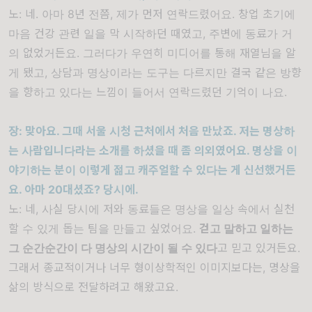
노
:
네
.
아마
8
년 전쯤
,
제가 먼저 연락드렸어요
.
창업 초기에
마음 건강 관련 일을 막 시작하던 때였고
,
주변에 동료가 거
의 없었거든요
.
그러다가 우연히 미디어를 통해 재열님을 알
게 됐고
,
상담과 명상이라는 도구는 다르지만 결국 같은 방향
을 향하고 있다는 느낌이 들어서 연락드렸던 기억이 나요
.
장
:
맞아요
.
그때 서울 시청 근처에서 처음 만났죠
.
저는 명상하
는 사람입니다라는 소개를 하셨을 때 좀 의외였어요
.
명상을 이
야기하는 분이 이렇게 젊고 캐주얼할 수 있다는 게 신선했거든
요
.
아마
20
대셨죠
?
당시에
.
노
:
네
,
사실 당시에 저와 동료들은 명상을 일상 속에서 실천
할 수 있게 돕는 팀을 만들고 싶었어요
.
걷고 말하고 일하는
그 순간순간이 다 명상의 시간이 될 수 있다
고 믿고 있거든요
.
그래서 종교적이거나 너무 형이상학적인 이미지보다는
,
명상을
삶의 방식으로 전달하려고 해왔고요
.