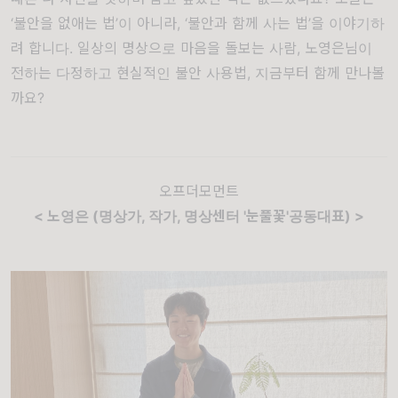
‘
불안을 없애는 법
’
이 아니라
, ‘
불안과 함께 사는 법
’
을 이야기하
려 합니다
.
일상의 명상으로 마음을 돌보는 사람
,
노영은님이
전하는 다정하고 현실적인 불안 사용법
,
지금부터 함께 만나볼
까요
?
오프더모먼트
< 노영은
(
명상가
,
작가
, 명상센터 '
눈풀꽃'
공동대표
)
>