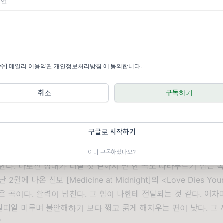
을 부정적인 감정 없이 소화해낼 수 있다면 월급쟁이 직장인에서 
각하게 고민해봐야 할 테지만, 지나고 보면 별 것도 아닌 일에 짜증
쏟는 듯한 분노마저 느끼는 나는 그저 보통의 존재일 따름이다.
서 오는 부정적인 감정을 인정하고 빨리 털어내는 것이 현명한 자세
필수] 메일리
이용약관
개인정보처리방침
에 동의합니다.
법은 가까운 지인들과 맛있는 음식을 먹거나 술 한잔 기울이면서 
다. 그게 여의치 않다면 음악을 평소보다 약간 크게 들으며 운동
취소
구독하기
 가장 먼저 찾는 장르는 역시 록이다. 에너지로 가득찬 곡을 들으
는 효험을 경험할 수 있는데, 가장 정력적인 음악을 하는 밴드를 
 밴드가 빠질 리 없으리라. 바로 푸 파이터즈(Foo Fighters) 말
구글로 시작하기
oo Fighters)는 여전하다. 한국 나이로 53세인 보컬 데이브 그롤
 여전히 풍성하고 웨이브 굵은 긴 머리를 찰랑이고, 온 몸을 덩실덩실
이미 구독하셨나요?
한다. 나로선 성대가 터질 것 같아서 단 한 곡도 따라부르기 힘든 
2월에 나온 신보 [Medicine at Midnight]의 <Love Dies Yo
은 곡이다. 활력이 넘친다. 그 힘이 나한테 전달되는 것 같다. 어차
피일 미루며 불안해하기 보다 짧고 굵게 해치우는 편이 낫다. 그 까
'