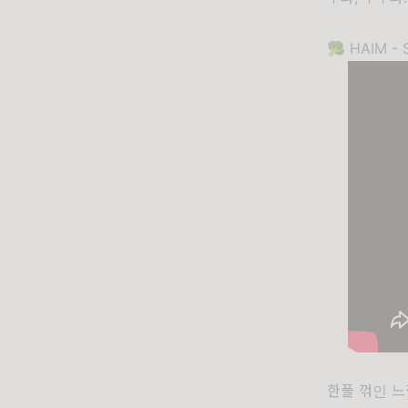
🥦 HAIM - 
한풀 꺾인 느