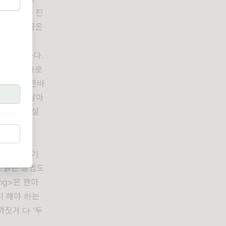
종교인으로 진
 내고 가끔은
라고 믿는다.
한바탕 수다로
으로 땀을 한바
면 나도 덩달아
조사한다면 설
이다.
(Dave
 움직이며 기
목 긁는 창법도
ung>은 한마
피 해야 하는
짓거 다 '두