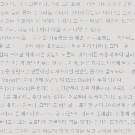
말이다. 어디 그뿐인가. 기온 그래프보다 더욱 가파르게 치솟은 
전과 달리 좀체 수그러들 기미가 보이지 않는다. 이미 1년 반도
 오는 피로함까지 더해져 상황이 그 어느 때보다 엄중해 보인다.
계곡, 카페, 식당 어디 하나 마음 놓고 다닐 수 없다.
이나 카페를 그득 메운 사람들을 볼 때면 '저 사람들은 뭐지? 나는
잘 쓰고 다니는데'하는 볼멘소리가 절로 튀어 나온다. 그러나 알고
참다 모처럼 밖에 나온 것일지 모른다. 뭐가 맞든 짜증내 봐야 달라
 안의 미움과 화만 키우는 것이다. 아아, 몸은 처지고 마음에 날이 
 고운 순면으로 만들어진 티셔츠처럼 편안한 음악이 필요하다. 그런
 Mayer)의 여덟 번째 정규 앨범 [Sob Rock]이 무척 반갑다.
온 [Sob Rock]은 한마디로 신경안정제 같은 작품이다. 수록된 10
곡 수를 채우려는 후진 곡도 없어서 처음부터 쭉 들어보시길 권하고 
이 채 되지 않는다. 그럼에도 하나를 고르자면 이미 2018년에 싱
ght>이다. 존 메이어가 디스코 풍 사운드에 기타의 존재감이 이렇게 
 끝나고 나오는 솔로마저 간결하다. 힘을 뺐다는 인상이 또렷하다. [So
적으로 그렇다. 몸과 마음의 힘과 긴장을 풀고 음악을 틀어보자.