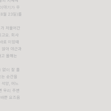
들의 지혜에
 이야기가 무
8월 23일)를
해가 저물어간
되고요. 회사
 바로 이맘때
지 않아 야근과
다고 올해는
 없이 잘 흘
로는 순간을
 석양, 어느
면 우리 주변
 바쁜 요즈음