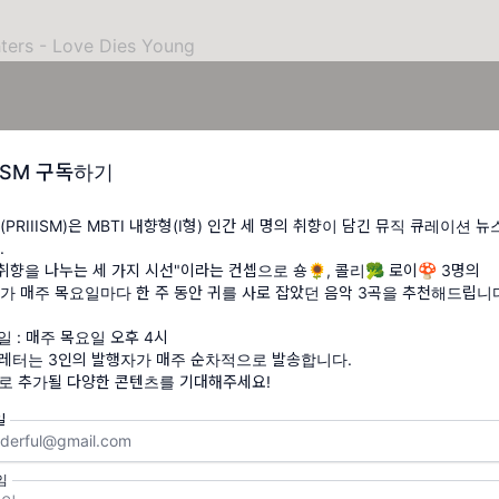
ters - Love Dies Young
IISM 구독하기
PRIIISM)은 MBTI 내향형(I형) 인간 세 명의 취향이 담긴 뮤직 큐레이션 
.
 취향을 나누는 세 가지 시선"이라는 컨셉으로 숑🌻, 콜리🥦 로이🍄 3명의
가 매주 목요일마다 한 주 동안 귀를 사로 잡았던 음악 3곡을 추천해드립니다
일 : 매주 목요일 오후 4시
스레터는 3인의 발행자가 매주 순차적으로 발송합니다.
으로 추가될 다양한 콘텐츠를 기대해주세요!
일
#좡자가_좡자가_좡자가자가자가
무리 상황을 좋게 받아들이고 마음을 편히 가지려고 해도 그렇게 되
임
상도 심호흡도 반신욕도 통하지 않을 때가 있다. 어쩔 수 없다. 일