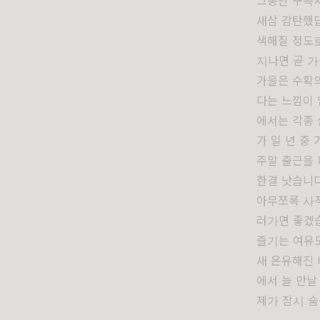
그동안 구독자
새삼 감탄했답
색해질 정도로
지나면 곧 가
가을은 수확의
다는 느낌이 
에서는 각종 
가 일 년 중
주말 출근을 
한결 낫습니다
아무쪼록 사적
러가면 좋겠습
즐기는 여유도
새 온유해진 
에서 늘 만날
제가 잠시 숨