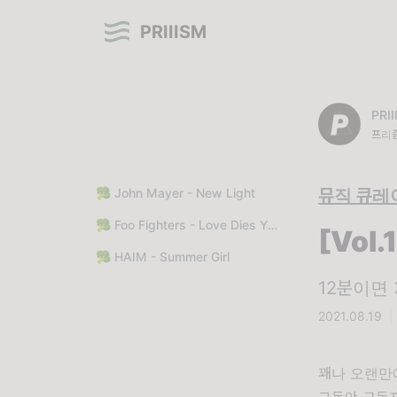
PRIIISM
PRI
프리즘
🥦 John Mayer - New Light
뮤직 큐레
🥦 Foo Fighters - Love Dies Young
[Vol
🥦 HAIM - Summer Girl
12분이면
2021.08.19
|
꽤나 오랜만