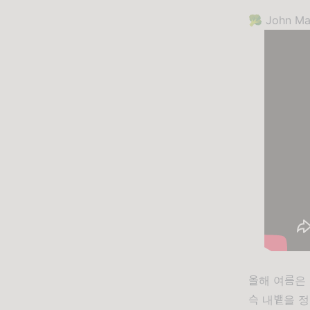
🥦 John Ma
올해 여름은 
슥 내뱉을 