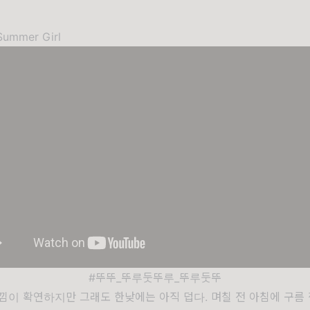
Summer Girl
#뚜뚜_뚜루둣뚜루_뚜루둣뚜
낌이 확연하지만 그래도 한낮에는 아직 덥다. 며칠 전 아침에 구름 