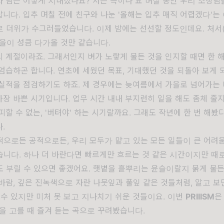
 님은 어떻게 지내셨나요? 저는 특히나 요 며칠 동안 우리 조상님
니다. 입추 며칠 전에 친구와 나눈 '올해는 입추 매직 어렵겠다'는
 더위가 수그러들었습니다. 이제 밤에는 선선할 정도인데요. 처서(
을이 성큼 다가올 것만 같습니다.
 계절이라죠. 그래서인지 벼가 노랗게 물든 것을 인지할 때면 한 
엄습하곤 합니다. 연초에 세웠던 목표, 기대했던 것을 되돌아 보게 
실적을 점검하기도 하죠. 제 경우에는 늦여름에서 가을로 넘어가는
 가장 바쁜 시기입니다. 업무 시간 내내 부지런히 일을 해도 좀체 줄
피할 수 없는, '버텨야' 하는 시기랄까요. 그래도 작년에 한 번 해봤
.
으로든 공적으로든, 우리 모두가 맡고 있는 모든 일들이 큰 어려움
니다. 하나 더 바란다면 빠르게만 흐르는 것 같은 시간이지만 때
 부릴 수 있으면 좋겠어요. 햇볕을 흩뿌리는 윤슬이랄지 붉게 물든
바람, 깊은 진녹색으로 자란 나뭇잎과 풀잎 같은 것들처럼, 알고 보
 수 있지만 미처 못 보고 지나치기 쉬운 것들이요. 이번
PRIIISM
은
을 고를 때 즐겨 듣는 곡으로 꾸려봤습니다.