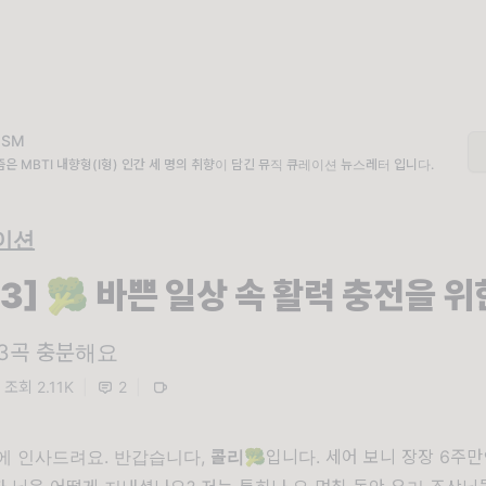
IISM
은 MBTI 내향형(I형) 인간 세 명의 취향이 담긴 뮤직 큐레이션 뉴스레터 입니다.
이션
.13] 🥦 바쁜 일상 속 활력 충전을 
 3곡 충분해요
조회 2.11K
|
2
|
에 인사드려요. 반갑습니다,
콜리🥦
입니다. 세어 보니 장장 6주만