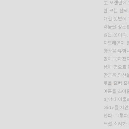
고 오랜만에 
한 모든 선택
대신 햇볕이 
러붙을 정도로
없는 옷이다.
지드래곤이 
양산을 유행시
많이 나아졌지
몸이 땀으로 
만큼은 양산
옷을 훌렁 훌
여름을 초여름
이맘때 어울리
Girl>을 
힌다. 그렇다
드럼 소리가