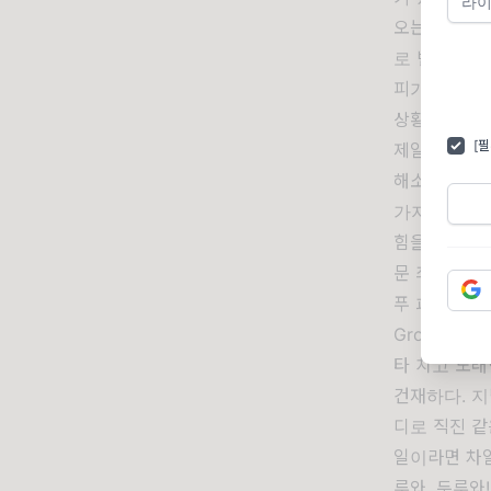
오는 모든 것
로 변경을 심
피가 거꾸로 
상황과 거기
[
제일 좋은 방
해소하는 것이
가지 흘린다.
힘을 내게 되
문 최상위에 이
푸 파이터즈(F
Grohl)은
타 치고 노래
건재하다. 지난 
디로 직진 같
일이라면 차일
루와, 두루와!