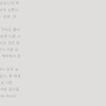
코로나19 확
 넘게 상황이
 공원, 전
 약속도 줄이
 보면 다른 사
지는 것은 없
서기 쉬운 요
 맥락에서 존
곡이 모두 순
싶다. 총 재생
글로 나온
귀여운 음악을
b Rock]