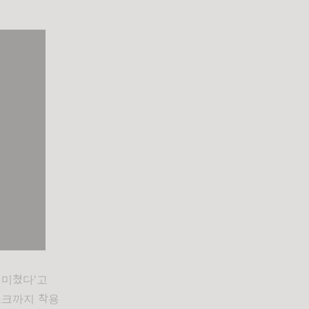
 미쳤다'고
스크까지 착용