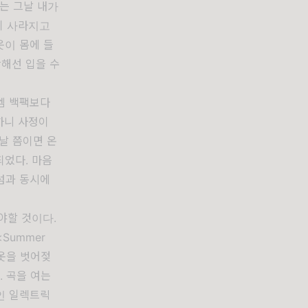
는 그날 내가
히 사라지고
옷이 몸에 들
해선 입을 수
엠 백팩보다
하니 사정이
날 쯤이면 온
되었다. 마음
섬과 동시에
야할 것이다.
Summer
 옷을 벗어젖
. 곡을 여는
인 일렉트릭