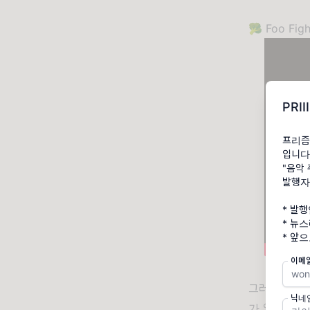
🥦 Foo Figh
PRI
프리즘(
입니다
"음악
발행자
* 발행
* 뉴
* 앞
이메
그러나, 제아
닉네
가 있다. 명