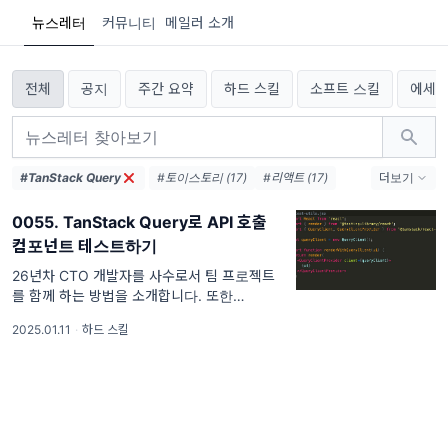
뉴스레터
커뮤니티
메일러 소개
전체
공지
주간 요약
하드 스킬
소프트 스킬
에세
#TanStack Query
#토이스토리 (17)
#리액트 (17)
더보기
#컨퍼런스 (11)
#토이프로젝트 (11)
0055. TanStack Query로 API 호출
#성장 (9)
#사수 (9)
#이력서 (8)
컴포넌트 테스트하기
#테스팅 (6)
#운영 (6)
#PM (6)
#출시 (6)
#스터디 (6)
#학습 (5)
26년차 CTO 개발자를 사수로서 팀 프로젝트
를 함께 하는 방법을 소개합니다. 또한
#피드백 (5)
#커피챗 (5)
TanStack Query를 사용하는 환경에서 테스
2025.01.11
·
하드 스킬
팅하는 방법을 다룹니다.. 푸딩캠프 이야기 26
년차 CTO 출신 개발자를 사수로서 함께 프로
젝트를 만드세요! 대부분의 경우 나의 성장을
조력할 코치...