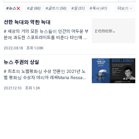
#뉴스
#삶 (86)
#글쓰기 (56)
#일 (51)
#독서 (41)
더보기
#꾸준함 (38)
#친절 (38)
#사랑 (35)
선한 늑대와 악한 늑대
#오늘 (28)
#행복 (27)
#책 (25)
#예술 (22)
#우주 (17)
#죽음 (17)
#이야기 (16)
# 세상의 거의 모든 뉴스들이 인간의 어두운 부
분에 과도한 스포트라이트를 비춘다 타인에 대
#배움 (16)
한 끝없는 의심을 생성하는 것은 엘리트, 지식
2022.08.18
·
조회 1.08K
인도 못지않다. 브레흐만은 20세기의 명저로
뉴스 주권의 상실
# 최초의 노벨평화상 수상 언론인 2021년 노
벨 평화상 수상자 마리아 레싸Maria Ressa는
120년 노벨 평화상 역사상 최초의 언론인 수상
2021.12.10
·
조회 1.3K
자이다. 그녀는 전 CNN 동남아