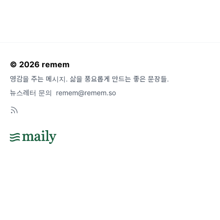
© 2026 remem
영감을 주는 메시지. 삶을 풍요롭게 만드는 좋은 문장들.
뉴스레터 문의
remem@remem.so
도움말
오류 및 기능 관련 제보
서비스 이용 문의
admin@team.maily.so
채팅으로 문의하기
메일리 사업자 정보
이용약관
|
개인정보처리방침
|
정기결제 이용약관
|
라이선스