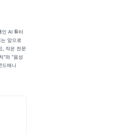
개인 AI 튜터
에는 앞으로
, 작은 전문
처"와 "음성
I 펀드매니