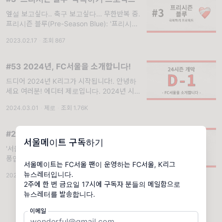
엪설 보고싶다.. 축구 보고싶다... 무한반복 중.
프리시즌 블루(Pre-Season Blue): '프리시즌
(Pre-Season)'과 '우울감(blue)'이 합쳐진 신
2023.02.17
·
조회 867
조어로, 스포츠팀의 프리시즌 기간 동안 경기를
보지 못하면서 생긴
#53 2024년, FC서울을 소개합니다!
드디어 2024년 K리그가 시작됩니다!. 안녕하
세요 여러분! 에디터 제로입니다. 2024년 시즌
개막을 앞두고 전송될 이 레터를 쓰는 기분은..
2024.03.01
·
제로
·
조회 1.76K
쪼금 두근거립니다. 개인적인 사정으로 광주 원
정은 가지 못하지만, 광주를 매
#29 서울의 주장, 완장이 주는 무게감
서울메이트 구독하기
'서울다움'을 찾아서😉. 안녕하세요, 에디터 리
퐁입니다! 지난 경기 결과가 좋지 않아서 그런
서울메이트는 FC서울 팬이 운영하는 FC서울, K리그
지 축구를 생각하다 보면 힘이 쭉쭉 빠지는 순
뉴스레터입니다.
2023.08.18
·
조회 646
간이 많아요. 경기 결과가 그 다음 한 주의 에너
2주에 한 번 금요일 17시에 구독자 분들의 메일함으로
지를 좌우하기도 하는
이메일