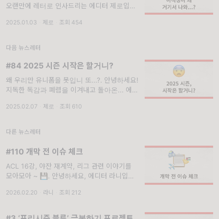
오랜만에 레터로 인사드리는 에디터 제로입니
다🥹 지난 9월 레터를 마지막으로 잠시 개인사
2025.01.03
·
제로
·
조회 454
정이 있어 떠났다가 이렇게 다시 돌아와 인사
드려요🫶🏻
다음 뉴스레터
#84 2025 시즌 시작은 할거니?
왜 우리만 유니폼을 못입니 또...?. 안녕하세요!
지독한 독감과 폐렴을 이겨내고 돌아온... 에디
터 제로입니다. 사실 지난 주 레터 발행이었는
2025.02.07
·
제로
·
조회 610
데...^_^... 앓아눕는 바람에 이렇게 한 주 늦게
인사를 드리게 되었어
다른 뉴스레터
#110 개막 전 이슈 체크
ACL 16강, 야잔 재계약, 리그 관련 이야기를
모아모아 ~ 💾. 안녕하세요, 에디터 라니입니
다. 어느새 리그 개막이 다가오고 있네요! 구독
2026.02.20
·
라니
·
조회 212
자님도 두근거리는 마음으로 곧 펼쳐질 시즌을
기다리고 계신가요? 이번 프리시즌은 ACL 경
기가 있어서
#3 ‘프리시즌 블루’ 극복하기 프로젝트