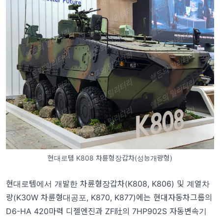
현대로템 K808 차륜형장갑차(성능개량형)
현대로템에서 개발한 차륜형장갑차(K808, K806) 및 계열차
량(K30W 차륜형대공포, K870, K877)에는 현대자동차그룹의
D6-HA 420마력 디젤엔진과 ZF社의 7HP902S 자동변속기