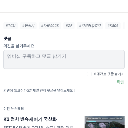
#TCU
#변속기
#7HP902S
#ZF
#차륜형장갑차
#K806
#
댓글
의견을 남겨주세요
비공개로 댓글 남기기
확인
의견이 있으신가요? 제일 먼저 댓글을 달아보세요 !
이전 뉴스레터
K2 전차 변속제어기 국산화
EST15K 변속기 TCU 및 소프트웨어 개발.