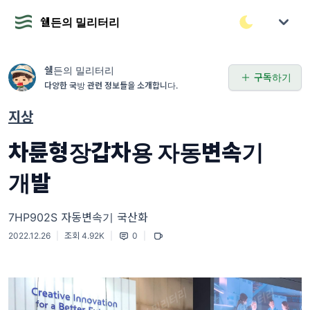
쉘든의 밀리터리
쉘든의 밀리터리
구독하기
다양한 국방 관련 정보들을 소개합니다.
지상
차륜형장갑차용 자동변속기
개발
7HP902S 자동변속기 국산화
2022.12.26
|
조회 4.92K
|
0
|