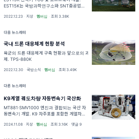
EST15K는 국방과학연구소와 SNT중공업에서
개발한 전차용 자동변속기(전진 6단, 후진 3
2022.12.23
·
지상
·
멤버십
·
조회 3.38K
단)이다. RENK社의 HSWL295 자동변속기
(전진 5단 / 후진 5단)를 1:1로 대
다음 뉴스레터
국내 드론 대응체계 현황 분석
육군의 드론 대응체계 구축 현황과 앞으로의 과
제. TPS-880K
2022.12.30
·
국방소식
·
멤버십
·
조회 3.49K
다른 뉴스레터
K9계열 궤도차량 자동변속기 국산화
MT881·SMV1000 엔진과 결합되는 국산 자
동변속기 개발. K9 자주포를 포함한 계열차량
(K9·K10)과 AS21 Redback 장갑차는 MTU
2024.11.08
·
지상
·
멤버십
·
조회 3.16K
·
댓글 9
社의 MT881 Ka-500 디젤엔진과 Allison
Transmission社의 X1100-5A