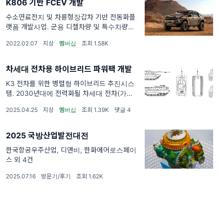
K806 기반 FCEV 개발
수소연료전지 및 차륜형장갑차 기반 전동화플
랫폼 개발사업. 군용 디젤차량 및 특수차량은
전체 차량에서 배출되는 미세먼지의 약 80%를
2022.02.07
·
지상
·
멤버십
·
조회 1.58K
차지할 정도로 많은 대기오염물질을 배출하고
있다. 이러한 환경 문제에 대응하면서, 전장환
경에서 요구되는
차세대 전차용 하이브리드 파워팩 개발
K3 전차를 위한 병렬형 하이브리드 추진시스
템. 2030년대에 전력화될 차세대 전차(가
칭:K3)는 기존 K2 흑표 전차보다 향상된 성능
2025.04.25
·
지상
·
멤버십
·
조회 1.39K
·
댓글 4
을 갖추면서도, 현용 K2 전차와 유사한 크기와
55톤 이하의 중량을 달성하는 것을 목표로 하
2025 국방산업발전대전
한국항공우주산업, 디앤비, 한화에어로스페이
스 외 4건
2025.07.16
·
방문기/후기
·
조회 1.62K