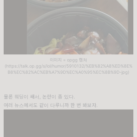
이미지 = opgg 캡쳐
(https://talk.op.gg/s/lol/humor/5910132/%EB%82%A8%ED%8E%
B8%EC%82%AC%EB%A7%9D%EC%A0%95%EC%8B%9D-jpg)
물론 워딩이 쌔서, 논란이 좀 있다.
여러 뉴스에서도 같이 다루니까 한 번 봐보자.