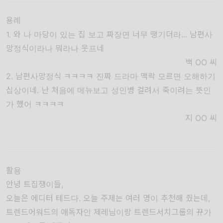
용례
1. 와 나 마당이 있는 집 보고 짜장면 너무 땡기더라... 남편사
망정식이라나 뭐라나 웃프네
백 OO
씨
2. 남편사망정식 ㅋㅋㅋㅋ 진짜 드라마 맥락 모르면 오해하기
십상이네. 난 처음에 메뉴보고 성인병 걸려서 죽이려는 뜻인
가 했어 ㅋㅋㅋㅋ
지 OO
씨
활용
안녕 트집쟁이들,
오늘은 에디터 테드다. 오늘 주제는 여러 명이 추천해 줬는데,
트렌드어워드의 애독자인 제레님이랑 트렌드서치그룹의 뀨가