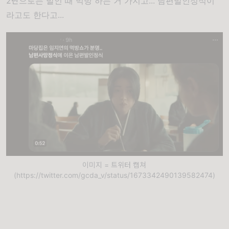
2탄으로는 발인 때 먹방 하는 거 가지고... 남편발인정식이
라고도 한다고...
이미지 = 트위터 캡쳐
(https://twitter.com/gcda_v/status/1673342490139582474)