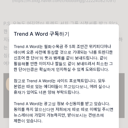
(https://m.blog.naver.com/chooddingg/222240821091)
P.S. 오늘도 어김없이 트렌드 서치 그룹 신청서를 받고 있다.
한 2-3주마다 한 번씩 이렇게 공지를 하는 듯한데!
Trend A Word 구독하기
지금 134명이 매일 이상한 주제로 수다도 떨고 월루도 하고 하
Trend A Word는 월화수목금 주 5회 조만간 위키피디아나
는 그런 방이 있으니!
네이버 오픈 사전에 등장할 것으로 기대되는 ‘나름 트렌디한
심심하면 같이 들어 와서 트렌드 얘기하자!
신조어 한 단어’의 뜻과 범례를 같이 보내드립니다. 같이
어제의 핫 토픽은 '흑석자이' 였다.
활용해볼 만한 이미지나 짤들도 같이 보내드려서 최소한 그
한 단어만큼은 확실하게 인지하실 수 있게 도와드립니다.
참고로 Trend A Word는 사이드 프로젝트입니다. 모두
본업은 따로 있는 에디터들이 쓰고있다보니, 여러 실수나
휴재가 있어도 너른 양해 부탁드립니다.
Trend A Word는 광고성 정보 수신동의를 받고 있습니다.
동의를 하지 않으신다면 저희에게 따로 따로 이메일 주시면
뉴스레터에 가입이 가능하지만, 받아보시는 컨텐츠에
제한이 있습니다.
이미지 = ‘트렌드서치그룹 오픈카톡방’ 캡처