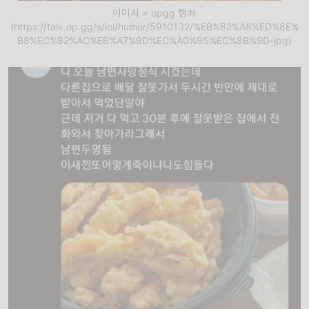
이미지 = opgg 캡쳐
(https://talk.op.gg/s/lol/humor/5910132/%EB%82%A8%ED%8E%
B8%EC%82%AC%EB%A7%9D%EC%A0%95%EC%8B%9D-jpg)