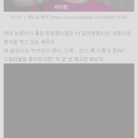
이미지 = 개드립 캡쳐 (https://www.dogdrip.net/468911648)
아마 눈썰미가 좋은 트집쟁이들은 다 알아챘겠지만, 남편사망
정식을 먹고 있는 배우는
더 글로리의 박연진이 맞다. 진짜... 연기 왜 이렇게 잘해?
스릴러물을 좋아한다면? 꼭 한 번 예고편 봐보자.