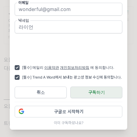
이메일
<트렌드어워드> 트렌드 서치 그룹 신청서
닉네임
어쩌다 이렇게까지 본격적으로 되어버렸는지 모르지만, 트렌
드어워드에서 트렌드 서치 그룹을 모집합니다. 궁금하신 점은
모두 @trendaword 인스타로 DM 부탁드려요! 한 ...
forms.gle
오늘은 여기까지!
[필수] 메일리
이용약관
개인정보처리방침
에 동의합니다.
다음 시간에 만나요
[필수] Trend A Word에서 보내는 광고성 정보 수신에 동의합니다.
취소
구독하기
______________
오늘의 Trend A Word는 어떠셨나요?
구글로 시작하기
트렌드어워드는 원래 주 5일 뉴스레터랍니다.
이미 구독하셨나요?