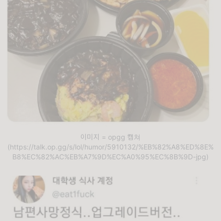
이미지 = opgg 캡쳐
(https://talk.op.gg/s/lol/humor/5910132/%EB%82%A8%ED%8E%
B8%EC%82%AC%EB%A7%9D%EC%A0%95%EC%8B%9D-jpg)