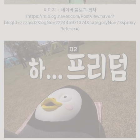
이미지 = 네이버 블로그 캡쳐
(https://m.blog.naver.com/PostView.naver?
blogId=zzzasd2&logNo=222445971374&categoryNo=77&proxy
Referer=)