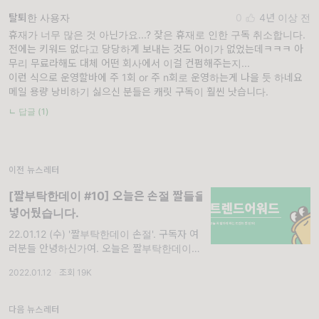
탈퇴한 사용자
0
4년 이상 전
휴재가 너무 많은 것 아닌가요...? 잦은 휴재로 인한 구독 취소합니다.
전에는 키워드 없다고 당당하게 보내는 것도 어이가 없었는데ㅋㅋㅋ 아
무리 무료라해도 대체 어떤 회사에서 이걸 컨펌해주는지...
이런 식으로 운영할바에 주 1회 or 주 n회로 운영하는게 나을 듯 하네요
메일 용량 낭비하기 싫으신 분들은 캐릿 구독이 훨씬 낫습니다.
ㄴ 답글 (1)
이전 뉴스레터
[짤부탁한데이 #10] 오늘은 손절 짤들을
넣어뒀습니다.
22.01.12 (수) '짤부탁한데이 손절'. 구독자 여
러분들 안녕하신가여. 오늘은 짤부탁한데이로
손절 짤들을 데리고 왔다. 어제 그 푸망이랑 틴
2022.01.12
·
조회 19K
더에서 만든 손절각 테스트를 해봤는데 너무 재
밌더라고요. 그래서 오늘은 뭔가 그걸
다음 뉴스레터