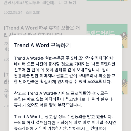
안녕하세요! 벌써부터 쎄한데... 네 그 느낌이
맞습니다. 오늘부터 1주일만 휴재를 하고 오려
2022.05.24
·
조회 2.8K
고 해요...! 지난 한 주간 너무 바빴는데요...! 이
번 주는 더 바쁠
[Trend A Word 하루 휴재] 오늘은 개
인 사정으로 하루 휴재입니다!
22.10.06 (목) '하루 휴재'. 안녕하세요 트집쟁
Trend A Word 구독하기
이들, 에디터 김테드입니다. 와 이번 주 진짜 너
무 빡세네요! 너무나도 죄송하지만... 오늘은 하
Trend A Word는 월화수목금 주 5회 조만간 위키피디아나
2022.10.06
·
조회 3.39K
루 휴재를 쓰겠습니다. 현생으로 지쳐서요... ㅠ
네이버 오픈 사전에 등장할 것으로 기대되는 ‘나름 트렌디한
_ㅠ 오랜만에 휴재
신조어 한 단어’의 뜻과 범례를 같이 보내드립니다. 같이
[Trend A Word 하루 휴재] 신조어가
활용해볼 만한 이미지나 짤들도 같이 보내드려서 최소한 그
만들어지는 중입니다! 다음 시간에 만나
한 단어만큼은 확실하게 인지하실 수 있게 도와드립니다.
요~!
22.08.04 (목) '하루 휴재'. 안녕하세요 구독자
참고로 Trend A Word는 사이드 프로젝트입니다. 모두
여러분...! 오늘은 네 오랜만에 휴재입니다. 분
본업은 따로 있는 에디터들이 쓰고있다보니, 여러 실수나
명 오늘 아침 7시부터 리서치를 했는데 말이죠.
휴재가 있어도 너른 양해 부탁드립니다.
2022.08.04
·
조회 3.22K
딱히 컨텐츠로 다룰만한 신조어가 안보이네
요... 이럴 때도 있죠.
Trend A Word는 광고성 정보 수신동의를 받고 있습니다.
동의를 하지 않으신다면 저희에게 따로 따로 이메일 주시면
뉴스레터에 가입이 가능하지만, 받아보시는 컨텐츠에