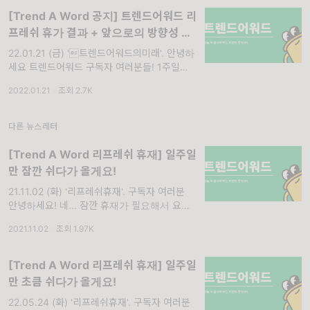
[Trend A Word 공지] 트렌드어워드 리
프레쉬 휴가 결과 + 앞으로의 방향성 공
지
22.01.21 (금) '트렌드어워드의미래'. 안녕하
세요 트렌드어워드 구독자 여러분들! 1주일이
라는 시간이 빠르게 가네요. 다들 잘 지내고 계
2022.01.21
·
조회 2.7K
셨나요? 저는 1주일 동안 여러분들 생각에 밤
에 잠을 못 자며.... 1주일 동안 리
다른 뉴스레터
[Trend A Word 리프레쉬 휴재] 일주일
만 잠깐 쉬다가 올게요!
21.11.02 (화) '리프레쉬휴재'. 구독자 여러분
안녕하세요! 네... 잠깐 휴재가 필요해서 요렇게
오늘은 인사를 드립니다. 주기상으로 보면 한
2021.11.02
·
조회 1.97K
2~3달에 한 번씩 지치는 시기가 오는 것 같아
요...! 혼자서 반년
[Trend A Word 리프레쉬 휴재] 일주일
만 초큼 쉬다가 올게요!
22.05.24 (화) '리프레쉬휴재'. 구독자 여러분