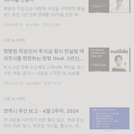
평범한 직장인은 어떻게 사업을 시작하면 좋을
까?. 창업 2년 만에 연매출 56억을 만든 대행
사가 있습니다. 영업 이익도 10억에 가까워요.
2024.05.16
·
뉴스레터
·
조회 23.9K
투자는 한푼도 받지 않았고요. 전략은 숏폼
하나에만 집중하는 것이었습니다. 지난 2년 동
다음 뉴스레터
평범한 직장인이 투자금 없이 컨설팅 에
이전시를 런칭하는 방법 (feat. 3년간
44개 계약)
퇴사 3년 만에 수십개의 고객사와 계약을 성사
시킨 여정. 혼자서 사업을 시작할 때, B2B를 공
략하라는 이야기를 들었습니다. 한국에서도 가
2024.05.30
·
뉴스레터
·
조회 13.7K
능한 이야기인지 궁금했어요. 그러던 중 창업 3
년 만에 44개의 회사들과 계약을 진행한 컨설
팅 에이
다른 뉴스레터
언섹시 주간 보고 - 4월 2주차, 2024
첫 사업을 시작하기 위한 좋은 질문, 연쇄 창업
자의 PMF 찾기, 버츄얼 아이돌, 폴센트, 데이
터 비즈니스, 인정받고 싶은 마음. 첫 사업을 시