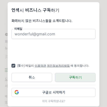
언섹시 비즈니스 구독하기
화려하지 않은 비즈니스들을 소개드립니다.
이메일
© 2026 언섹시 비즈니스
화려하지 않은 비즈니스들을 소개드립니다.
뉴스레터 문의
grum.jeon@gmail.com
[필수] 메일리
이용약관
개인정보처리방침
에 동의합니다.
취소
구독하기
도움말
오류 및 기능 관련 제보
서비스 이용 문의
admin@team.maily.so
채팅으로 문의하기
구글로 시작하기
메일리 사업자 정보
이미 구독하셨나요?
이용약관
|
개인정보처리방침
|
정기결제 이용약관
|
라이선스