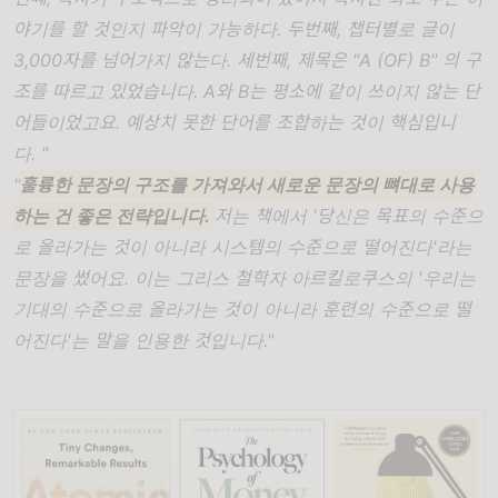
야기를 할 것인지 파악이 가능하다. 두번째, 챕터별로 글이
3,000자를 넘어가지 않는다. 세번째, 제목은 "A (OF) B" 의 구
조를 따르고 있었습니다. A와 B는 평소에 같이 쓰이지 않는 단
어들이었고요. 예상치
못한
단어를
조합하는
것이 핵심입니
다
.
"
"
훌륭한
문장의
구조를
가져와서
새로운
문장의
뼈대로
사용
하는
건 좋은 전략입니다.
저는 책에서 '
당신은
목표의
수준으
로
올라가는
것이
아니라
시스템의
수준으로
떨어진다
'
라는
문장을
썼어요.
이는
그리스
철학자
아르킬로쿠스의
'
우리는
기대의
수준으로
올라가는
것이
아니라
훈련의
수준으로
떨
어진다
'
는
말을
인용한
것입니다
."