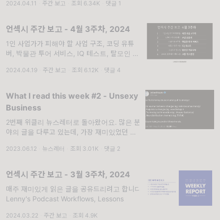
2024.04.11
·
주간 보고
·
조회 6.34K
·
댓글 1
작하기 위한 좋은 질문 "누군가 여러분에게 반
복적으로 요청하는 도움이 있다면, 거기에 바로
사업을 시작할 수 있는 기회가 있을 수 있습니
언섹시 주간 보고 - 4월 3주차, 2024
다"
1인 사업가가 피해야 할 사업 구조, 코딩 유튜
버, 박물관 투어 서비스, IQ 테스트, 탈모인 커
뮤니티, 유튜브 크롬 익스텐션. 1인 사업가가
2024.04.19
·
주간 보고
·
조회 6.12K
·
댓글 4
피해야 할 사업 구조 4가지 1인 기업가들을 위
한 커뮤니티, Indie Hackers에 올라온 글을 번
역했어요. 처음 사업을 할 때 생각하...
What I read this week #2 - Unsexy
Business
2번째 위클리 뉴스레터로 돌아왔어요. 많은 분
야의 글을 다루고 있는데, 가장 재미있었던 파
트를 알려주시면 뉴스레터를 구성하는데 큰 도
2023.06.12
·
뉴스레터
·
조회 3.01K
·
댓글 2
움이 됩니다! ☺️ Julian Shapiro
언섹시 주간 보고 - 3월 3주차, 2024
매주 재미있게 읽은 글을 공유드리려고 합니다.
Lenny's Podcast Workflows, Lessons
2024.03.22
·
주간 보고
·
조회 4.9K