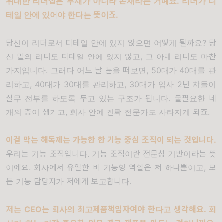
위대한 리더십은 부재가 아니라 존재라는 거예요
.
리더가 디
테일 안에 있어야 한다는 뜻이죠
.
당신이 리더로서 디테일 안에 있지 않으면 어떻게 될까요
?
당
신 밑의 리더도 디테일 안에 있지 않고
,
그 아래 리더도 마찬
가지입니다
.
그러다 어느 날 눈을 떠보면
, 50
대가
40
대를 관
리하고
, 40
대가
30
대를 관리하고
, 30
대가 입사
2
년 차들이
실무 전부를 하도록 두고 있는 구조가 됩니다
.
불필요한 네
개의 층이 생기고
,
회사 안에 진짜 전문가도 사라지게 되죠
.
이걸 막는 해독제는 가능한 한 기능 중심 조직이 되는 것입니다
.
우리는 기능 조직입니다
.
기능 조직이란 전문성 기반이라는 뜻
이에요
.
회사에서 유일한 비 기능형 역할은 저 하나뿐이고
,
모
든 기능 담당자가 저에게 보고합니다
.
저는
CEO
는 회사의 최고제품책임자여야 한다고 생각해요
.
회