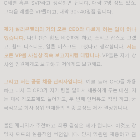
C
레벨 혹은
SVP
라고 생각하면 됩니다
.
대략
7
명 정도 있죠
.
그다음 레벨은
VP
들이고
,
대략
30~40
명쯤 됩니다
.
제가 실리콘밸리의 거의 모든
CEO
와 다르게 하는 일이 하나
있습니다
.
다만 젠슨 황도 비슷하게 하고
,
스티브 잡스도 그랬
고
,
월트 디즈니도
,
일론 머스크도 그랬다고 생각합니다
.
저는
모든
VP
를 사실상 직속 보고자처럼 대합니다
.
VP
들은 자기 상
사인 임원에게도 보고하고 저에게도 보고해요
.
그리고 저는 공동 채용 관리자입니다
.
예를 들어
CFO
를 채용
하고 나서 그
CFO
가 자기 팀을 알아서 채용하게 두는 대신
,
저
는 채용 킥오프에도 들어가고
,
두 번째 인터뷰도 직접 하고
,
궁
극적으로 회사 상위 인재들의 최종 보상도 제가 결정합니다
.
물론 매니저가 추천하고
,
최종 결정은 제가 합니다
.
이것도 창
업자 모드의 실용적인 버전입니다
.
단지 임원만 채용하고 관