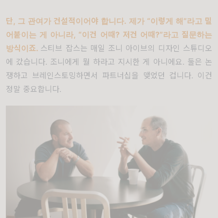
단
,
그 관여가 건설적이어야 합니다
.
제가
“
이렇게 해
”
라고 밀
어붙이는 게 아니라
, “
이건 어때
?
저건 어때
?”
라고 질문하는
방식이죠
.
스티브 잡스는 매일 조니 아이브의 디자인 스튜디오
에 갔습니다
.
조니에게 뭘 하라고 지시한 게 아니에요
.
둘은 논
쟁하고 브레인스토밍하면서 파트너십을 맺었던 겁니다
.
이건
정말 중요합니다
.