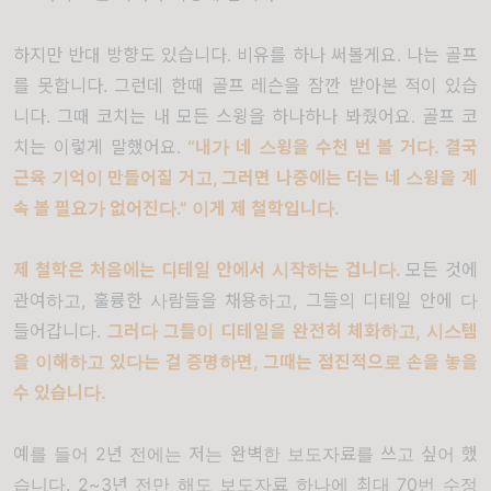
하지만 반대 방향도 있습니다
.
비유를 하나 써볼게요
.
나는 골프
를 못합니다
.
그런데 한때 골프 레슨을 잠깐 받아본 적이 있습
니다
.
그때 코치는 내 모든 스윙을 하나하나 봐줬어요
.
골프 코
치는 이렇게 말했어요
.
“
내가 네 스윙을 수천 번 볼 거다
.
결국
근육 기억이 만들어질 거고
,
그러면 나중에는 더는 네 스윙을 계
속 볼 필요가 없어진다
.”
이게 제 철학입니다
.
제 철학은 처음에는 디테일 안에서 시작하는 겁니다
.
모든 것에
관여하고
,
훌륭한 사람들을 채용하고
,
그들의 디테일 안에 다
들어갑니다
.
그러다 그들이 디테일을 완전히 체화하고
,
시스템
을 이해하고 있다는 걸 증명하면
,
그때는 점진적으로 손을 놓을
수 있습니다
.
예를 들어
2
년 전에는 저는 완벽한 보도자료를 쓰고 싶어 했
습니다
. 2~3
년 전만 해도 보도자료 하나에 최대
70
번 수정