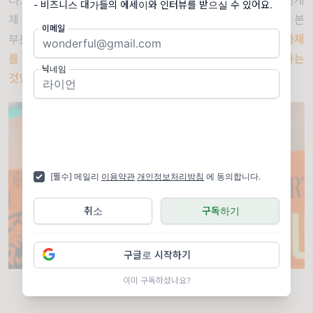
다
. “
저는
X
를 해야 한다고 생각합니다
.
왜냐하면 이렇고
,
이게
- 비즈니스 대가들의 에세이와 인터뷰를 받으실 수 있어요.
제 작업과 사고 과정입니다
.
어떻게 생각합니까
?
제가 맞게 본
이메일
부분과 틀리게 본 부분은 무엇입니까
?”
가장 중요한 건 답 자체
를 두고 싸우는 게 아니라
,
그 답에 이르게 한 첫 원칙을 토론하는
닉네임
것입니다
.
[필수] 메일리
이용약관
개인정보처리방침
에 동의합니다.
취소
구독하기
구글로 시작하기
<출처: Startups.com>
이미 구독하셨나요?