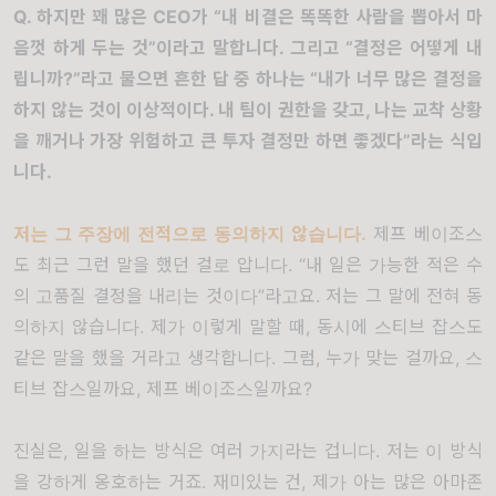
Q.
하지만 꽤 많은
CEO
가
“
내 비결은 똑똑한 사람을 뽑아서 마
음껏 하게 두는 것
”
이라고 말합니다
.
그리고
“
결정은 어떻게 내
립니까
?”
라고 물으면 흔한 답 중 하나는
“
내가 너무 많은 결정을
하지 않는 것이 이상적이다
.
내 팀이 권한을 갖고
,
나는 교착 상황
을 깨거나 가장 위험하고 큰 투자 결정만 하면 좋겠다
”
라는 식입
니다
.
저는 그 주장에 전적으로 동의하지 않습니다
.
제프 베이조스
도 최근 그런 말을 했던 걸로 압니다
. “
내 일은 가능한 적은 수
의 고품질 결정을 내리는 것이다
”
라고요
.
저는 그 말에 전혀 동
의하지 않습니다
.
제가 이렇게 말할 때
,
동시에 스티브 잡스도
같은 말을 했을 거라고 생각합니다
.
그럼
,
누가 맞는 걸까요
,
스
티브 잡스일까요
,
제프 베이조스일까요
?
진실은
,
일을 하는 방식은 여러 가지라는 겁니다
.
저는 이 방식
을 강하게 옹호하는 거죠
.
재미있는 건
,
제가 아는 많은 아마존