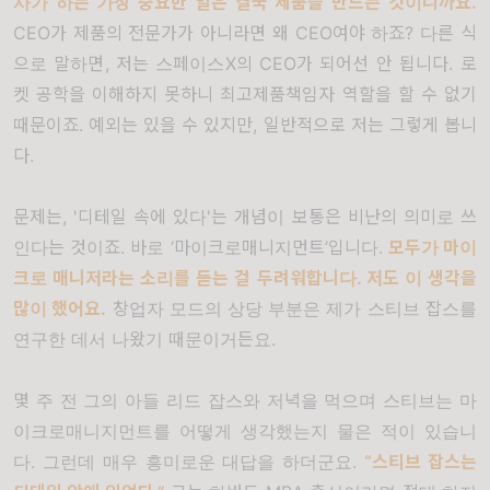
사가 하는 가장 중요한 일은 결국 제품을 만드는 것이니까요
.
CEO
가 제품의 전문가가 아니라면 왜
CEO
여야 하죠
?
다른 식
으로 말하면
,
저는 스페이스
X
의
CEO
가 되어선 안 됩니다
.
로
켓 공학을 이해하지 못하니 최고제품책임자 역할을 할 수 없기
때문이죠
.
예외는 있을 수 있지만
,
일반적으로 저는 그렇게 봅니
다
.
문제는
, '
디테일 속에 있다'는 개념이 보통은 비난의 의미로 쓰
인다는 것이죠
.
바로
‘
마이크로매니지먼트
’
입니다
.
모두가 마이
크로 매니저라는 소리를 듣는 걸 두려워합니다
.
저도 이 생각을
많이 했어요
.
창업자 모드의 상당 부분은 제가 스티브 잡스를
연구한 데서 나왔기 때문이거든요
.
몇 주 전 그의 아들 리드 잡스와 저녁을 먹으며 스티브는 마
이크로매니지먼트를 어떻게 생각했는지 물은 적이 있습니
다
.
그런데 매우 흥미로운 대답을 하더군요
.
“
스티브 잡스는