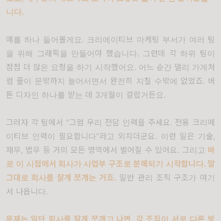
니다
.
예를 하나 들어볼게요
.
크리에이티브 마케팅 부서가 여러 팀
을 위해 그래픽을 만들어야 했습니다
.
그런데 각 하위 팀이
점점 더 많은 요청을 하기 시작했어요
.
어느 순간 델리 가게처
럼 줄이 문밖까지 늘어서면서 완전히 지칠 수밖에 없었죠
.
버
튼 디자인 하나를 받는 데
3
개월이 걸렸거든요
.
그러자 각 팀에서
“
그럼 우리 전담 인력을 주세요
.
전용 크리에
이티브 인력이 필요합니다
”
라고 외치더군요
.
이런 일은 기술
,
재무
,
법무 등 거의 모든 영역에서 벌어질 수 있어요
.
그리고
바
로 이 시점에서 회사가 사업부 구조로 분해되기 시작합니다
.
말
그대로 회사를 잘게 쪼개는 거죠
.
일반 관리 조직 구조가 여기
서 나옵니다
.
문제는 일단 회사를 잘게 쪼개고 나면
,
각 조직이 서로 다른 방