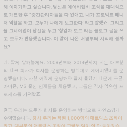
해 이야기하고 싶습니다
.
당신은 에어비앤비 조직을 대대적으
로 개편한 후
“
중간관리자들을 다 없애고
,
내가 프로덕트 매니
저 역할을 하고
,
모두가 나에게 보고한다
”
라고 말했죠
.
그리고
폴 그레이엄이 당신을 두고
‘
창업자 모드
’
라는 블로그 글을 쓰
고 모두가 반응했습니다
.
이 말이 나온 배경부터 시작해 볼까
요
?
네
.
짧게 말해볼게요
. 2009
년부터
2019
년까지 저는 대부분
의 테크 회사가 회사를 운영하는 방식대로 에어비앤비를 운
영했습니다
.
사실 어떻게 운영해야 할지 몰랐기 때문에 구글
,
아마존
, MS
출신 인재들을 채용했고
,
그들은 각자 익숙한 프
로세스를 가져왔죠
.
결국 우리는 모두가 회사를 운영하는 방식으로 자연스럽게
수렴했습니다
.
당시 우리는 직원
1,000
명의 매트릭스 조직이
었고
,
대부분의 매트릭스 조직이 그렇듯 일이 잘 안 돌아갔습