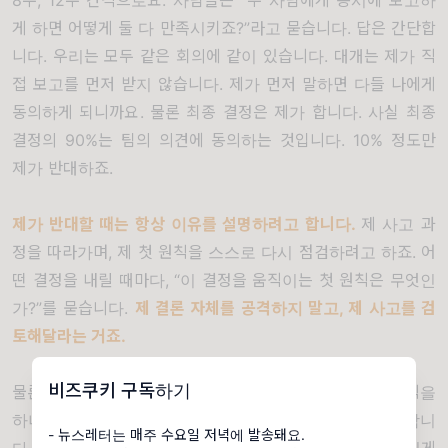
8
주
, 12
주 간격으로요
.
사람들은
“
두 사람에게 동시에 보고하
게 하면 어떻게 둘 다 만족시키죠
?”
라고 묻습니다
.
답은 간단합
니다
.
우리는 모두 같은 회의에 같이 있습니다
.
대개는 제가 직
접 보고를 먼저 받지 않습니다
.
제가 먼저 말하면 다들 나에게
동의하게 되니까요
.
물론 최종 결정은 제가 합니다
.
사실 최종
결정의
90%
는 팀의 의견에 동의하는 것입니다
. 10%
정도만
제가 반대하죠
.
제가 반대할 때는 항상 이유를 설명하려고 합니다
.
제 사고 과
정을 따라가며
,
제 첫 원칙을 스스로 다시 점검하려고 하죠
.
어
떤 결정을 내릴 때마다
, “
이 결정을 움직이는 첫 원칙은 무엇인
가
?”
를 묻습니다
.
제 결론 자체를 공격하지 말고
,
제 사고를 검
토해달라는 거죠
.
비즈쿠키 구독하기
물론 저는 코호스트 네트워크를 검토하는 회의에서 원칙을
하나하나 들고 있지는 않습니다
.
그냥 직관적으로 결정합니
- 뉴스레터는 매주 수요일 저녁에 발송돼요.