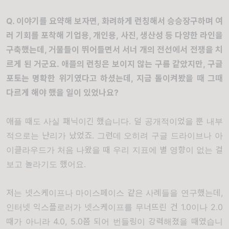
Q.
이야기를 요약해 보자면
,
화려하게 런칭해서 승승장구하며 여
러 기회를 포착해 기업용
,
개인용
,
사진
,
생산성 등 다양한 라인을
구축했는데
,
거물들이 뛰어들면서 서너 개의 전선에서 전쟁을 치
르게 된 거군요
.
애플의 런칭은 보이지 않는 구름 같았지만
,
구글
포토는 명확한 위기였다고 하셨는데
,
지금 돌이켜봤을 때 그때
다르게 해야 했을 일이 있었나요
?
애플 때도 사실 패닉이긴 했습니다
.
덜 공개적이었을 뿐 내부
적으로는 난리가 났었죠
.
그런데 오히려 구글 드라이브나 아
이클라우드가 처음 나왔을 때 우리 지표에 별 영향이 없는 걸
보고 놀라기도 했어요
.
저는 넷스케이프나 마이스페이스 같은 사례들을 연구했는데
,
인터넷 익스플로러가 넷스케이프를 무너뜨린 건
1.0
이나
2.0
때가 아니라
4.0, 5.0
쯤 되어 번들링이 강력해졌을 때였습니