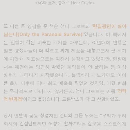
<AG와 로저, 출처: 1 Hour Guide>
또 다른 큰 영감을 준 책은 앤디 그로브의
‘
편집광만이 살아
남는다
(Only the Paranoid Survive)’
였습니다
.
이 책에서
는 인텔이 겪은 비슷한 위기를 다루는데
, 70
년대에 인텔은
일본 경쟁사들이 더 빠르고 싸게 제품을 내놓으면서 큰 위기
에 처했죠
.
지표상으로는 여전히 성장하고 있었지만
,
현장에
서는 예전에는 당연히 따냈던 계약들이 안 풀리는 등 이상
징후가 나타나기 시작했습니다
.
블랙베리나 노키아도 아이
폰 출시 이후에 역대 최고 매출을 찍었던 것처럼
,
이런 변화
는 즉각적으로 나타나지 않거든요
.
앤디 그로브는 이를
‘
전략
적 변곡점
’
이라고 불렀습니다
.
드롭박스가 딱 그 상황이었죠
.
당시 인텔의 공동 창업자인 앤디와 고든 무어는
“
우리가 우리
회사의 컨설턴트라면 어떻게 할까
?”
라는 질문을 스스로에게