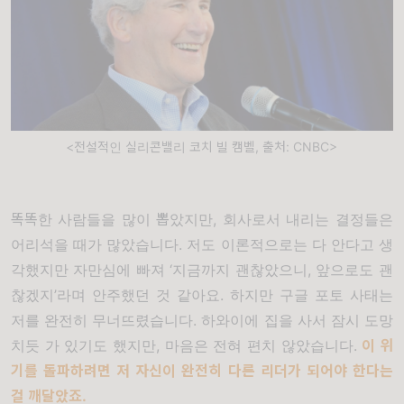
<전설적인 실리콘밸리 코치 빌 캠벨, 출처: CNBC>
똑똑한 사람들을 많이 뽑았지만
,
회사로서 내리는 결정들은
어리석을 때가 많았습니다
.
저도 이론적으로는 다 안다고 생
각했지만 자만심에 빠져
‘
지금까지 괜찮았으니
,
앞으로도 괜
찮겠지
’
라며 안주했던 것 같아요
.
하지만 구글 포토 사태는
저를 완전히 무너뜨렸습니다
.
하와이에 집을 사서 잠시 도망
치듯 가 있기도 했지만
,
마음은 전혀 편치 않았습니다
.
이 위
기를 돌파하려면 저 자신이 완전히 다른 리더가 되어야 한다는
걸 깨달았죠
.