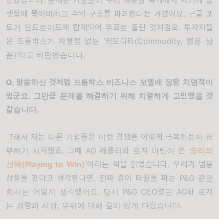
랫폼에 묶어버리고 수익 구조를 파괴한다는 거였어요
.
구글 포
토가 안드로이드에 탑재되어 무료로 풀린 것처럼요
.
투자자들
은 드롭박스가 차별점 없는
‘
커모디티
(Commodity,
범용 상
품
)’
라고 비판했습니다
.
Q.
말씀하신 것처럼 드롭박스 비즈니스 모델에 정말 치명적이
었군요
.
그만큼 문제를 해결하기 위해 치열하게 고민했을 것
같습니다
.
그래서 저는 다른 기업들은 이런 경쟁을 어떻게 극복하는지 공
부하기 시작했죠
.
그때
A
G
래플리와 로저 마틴이 쓴
‘
승리의
선택
(Playing to Win)’
이라는 책
을 읽었습니다
.
우리가 범용
상품을 판다고 생각한다면
,
진짜 종이 타월을 파는
P&G
같은
회사는 어떨지 생각했어요
.
당시
P&G CEO
였던
AG
와 로저
는 경쟁과 시장
,
우위에 대해 깊이 있게 다뤘습니다
.