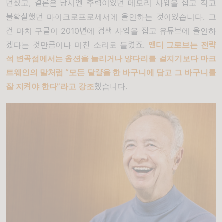
던졌고
,
결론은 당시엔 주력이었던 메모리 사업을 접고 작고
불확실했던 마이크로프로세서에 올인하는 것이었습니다
.
그
건 마치 구글이
2010
년에 검색 사업을 접고 유튜브에 올인하
겠다는 것만큼이나 미친 소리로 들렸죠
.
앤디 그로브는 전략
적 변곡점에서는 옵션을 늘리거나 양다리를 걸치기보다 마크
트웨인의 말처럼
“
모든 달걀을 한 바구니에 담고 그 바구니를
잘 지켜야 한다
”
라
고 강조
했습니다
.