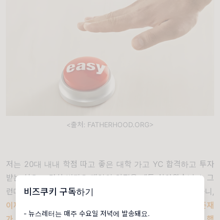
<출처: FATHERHOOD.ORG>
저는
20
대 내내 학점 따고 좋은 대학 가고
YC
합격하고 투자
받는 식으로 마치 비디오 게임의 업적
을 깨듯 살아왔습니다
.
그
런데 기업가치
100
억 달러 같은 최종 보스까지 다 깨고 나니
,
비즈쿠키 구독하기
이제 드롭박스가 무엇이 되어야 할지
,
내가 세상에서 어떤 존재
- 뉴스레터는 매주 수요일 저녁에 발송돼요.
가 되고 싶은지 알 수가 없더라고요
.
목적의식을 다시 찾아야 했