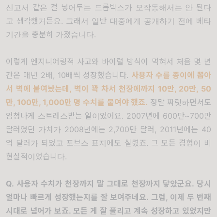
신고서 같은 걸 넣어두는 드롭박스가 오작동해서는 안 된다
고 생각했거든요
.
그래서 일반 대중에게 공개하기 전에 베타
기간을 충분히 가졌습니다
.
이렇게 엔지니어링적 사고와 바이럴 방식이 먹혀서 처음 몇 년
간은 매년
2
배
, 10
배씩 성장했습니다
.
사용자 수를 종이에 뽑아
서 벽에 붙여놨는데
,
벽이 꽉 차서 천장에까지
10
만
, 20
만
, 50
만
, 100
만
, 1,000
만 명 수치를 붙여야 했죠
.
정말 짜릿하면서도
엄청나게 스트레스받는 일이었어요
. 2007
년에
600
만
~700
만
달러였던 가치가
2008
년에는
2,700
만 달러
, 2011
년에는
40
억 달러가 되었고 포브스 표지에도 실렸죠
.
그 모든 경험이 비
현실적이었습니다
.
Q.
사용자 수치가 천장까지 말 그대로 천장까지 닿았군요
.
당시
얼마나 빠르게 성장했는지를 잘 보여주네요
.
그럼
,
이제 두 번째
시대로 넘어가 보죠
.
모든 게 잘 풀리고 계속 성장하고 있었지만