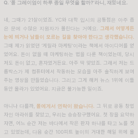
Q. ‘
폴 그레이엄이 하루 종일 무엇을 할까
?’
라니
,
재밌네요
.
네
,
그때가
21
살이었죠
. YC
와 대학 입시의 공통점은 아주 좁
은 문에 수많은 지원자가 몰린다는 거예요
.
그래서 어떻게든
눈에 띄거나 남들이 모르는 길을 찾아야 한다고 생각했습니다
.
그때 제가 읽었던
‘
게릴라 마케팅
’
이라는 책에서 아이디어를 얻
었어요
.
돈이 없을 때 마케팅하는 법을 다룬 책이었는데
,
당시
저도 돈이 없고
,
혼자였거든요
.
아주 딱 맞았죠
.
그래서 저는 드
롭박스가 제 컴퓨터에서 작동하는 모습을 아주 솔직하게 보여
주는 영상을 만들었습니다
.
그리고 그게 해커 뉴스
1
위에 이틀
동안 올라가 있었어요
.
지금은 불가능한 일이죠
.
아니나 다를까,
폴에게서 연락이 왔습니다
.
그 뒤로 공동 창업
자인 아라쉬를 찾았고
,
우리는 승승장구했어요
.
첫 장을 요약하
자면
,
어느 순간 저는 바다에서 작은 판자 하나를 타고 노를 젓
고 있었는데
,
다음 순간
100
피트 높이의 거대한 해일 위에 올