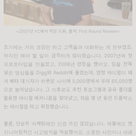
<2007년 YC에서 찍은 드류, 출처: First Round Review>
초기에는 거의 코딩만 하고 고객들과 대화하는 게 전부였죠
.
하지만 해야 할 일이 급격하게 많아졌습니다
. 2007
년에 첫
프로토타입을 만들었고
, 2008
년 런칭을 했어요
.
밈을 잔뜩
넣은 영상들을
Digg
와
Reddit
에 올렸는데
,
엄청 바이럴이 돼
서 베타 대기자가 하룻밤 사이에
5,000
명에서 무려
85,000
명
으로 늘어났습니다
.
그 이후로도 추천 프로그램과 공유 폴더를
활용한 바이럴 메커니즘을 찾아냈고
,
처음 몇 년 동안 드롭박스
는 바이럴을 타고 확장했습니다
.
물론
,
단순히 마케팅에만 신경 쓰진 않았습니다
.
제품에도 엔
지니어링적인 사고방식을 적용했어요
.
소중한 사진이나 세금