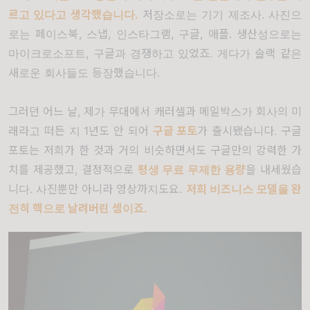
르고 있다고 생각했습니다
.
저장소로는 기기 제조사
.
사진으
로는 페이스북
,
스냅
,
인스타그램
,
구글
,
애플
.
생산성으로는
마이크로소프트
,
구글과 경쟁하고 있었죠
.
게다가 슬랙 같은
새로운 회사들도 등장했습니다
.
그러던 어느 날
,
제가 무대에서 캐러셀과 메일박스가 회사의 미
래라고 떠든 지
1
년도 안 되어
구글 포토
가 출시됐습니다
.
구글
포토는 저희가 한 것과 거의 비슷하면서도 구글만의 강력한 가
치를 제공했고
,
결정적으로
평생 무료 무제한 용량
을
내세웠습
니다
.
사진뿐만 아니라 영상까지도요
.
저희 비즈니스 모델을 완
전히 핵으로 날려버린 셈이죠
.