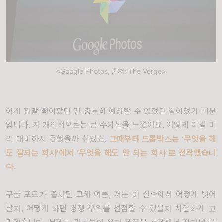
<Google Photos, 출처: The Verge>
이게 정말 뼈아팠던 건 충분히 예상할 수 있었던 일이었기 때문
입니다
.
저 개인적으로는 큰 수치심을 느꼈어요
.
어떻게 이걸 미
리 대비하지 못했을까 싶었죠
.
그때부터 드롭박스는
‘
무엇을 해
도 잘되는 회사
’
에서
‘
무엇을 해도 안 되는 회사
’
로 전락했습니
다
.
구글 포토가 출시된 그해 여름
,
저는 이 실수에서 어떻게 벗어
날지
,
어떻게 하면 경쟁 우위를 선점할 수 있을지 치열하게 고
민했습니다
.
문제는 거물들이 우리 제품을 복제해서 자기네 플