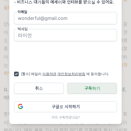
- 비즈니스 대가들의 에세이와 인터뷰를 받으실 수 있어요.
습니다
.
이메일
단순히 숫자를 키우는 건 더 이상 의미가 없었어요
.
영혼을 갈
닉네임
아 넣은 제품이 경쟁사에 짓밟히고 직원들을 고생시키는 것
도 지긋지긋했고요
.
결국 저는 저 자신에게 말했습니다
.
“
불평
좀 그만해
.
네가 원했던 가파른 학습 곡선이 바로 여기 있잖
아
.
수백만 명을 위해 무언가를 만들고 멋진 동료들과 일하
는 건 축복이야
.”
일에 대해 피해 의식을 갖거나 원망하기 시작
하면 그 독성이 모든 것을 망치게 되니까요
.
[필수] 메일리
이용약관
개인정보처리방침
에 동의합니다.
취소
구독하기
Q.
그렇게 스스로의 약점을 인정하기가 정말 쉽지 않았을 텐데
,
어떤 게 가장 큰 도움이 되었나요
?
구글로 시작하기
한두 번의 깨달음으로 모든 게 해결된 건 아니었지만
,
가끔 회
이미 구독하셨나요?
사의 소용돌이에서 벗어나
‘
생각 주간
’
을 가졌던 게 큰 도움이
됐습니다
.
매일 불을 끄느라 정작 어디를 조준해야 할지 고민할