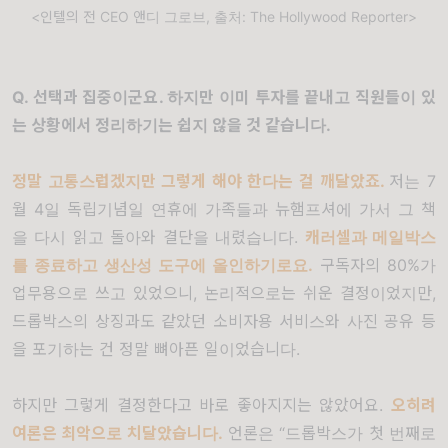
<인텔의 전 CEO 앤디 그로브, 출처: The Hollywood Reporter>
Q.
선택과 집중이군요
.
하지만 이미 투자를 끝내고 직원들이 있
는 상황에서 정리하기는 쉽지 않을 것 같습니다
.
정말 고통스럽겠지만 그렇게 해야 한다는 걸 깨달았죠
.
저는
7
월
4
일 독립기념일 연휴에 가족들과 뉴햄프셔에 가서 그 책
을 다시 읽고 돌아와 결단을 내렸습니다
.
캐러셀과 메일박스
를 종료하고 생산성 도구에 올인하기로요
.
구독자의
80%
가
업무용으로 쓰고 있었으니
,
논리적으로는 쉬운 결정이었지만
,
드롭박스의 상징과도 같았던 소비자용 서비스와 사진 공유 등
을 포기하는 건 정말 뼈아픈 일이었습니다
.
하지만 그렇게 결정한다고 바로 좋아지지는 않았어요
.
오히려
여론은 최악으로 치달았습니다
.
언론은
“
드롭박스가 첫 번째로