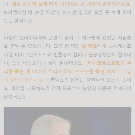
다
.
제품 출시와 실제 타격 사이에는 큰 시차가 존재하거든요
.
보아뱀처럼 매 순간 조금씩
,
하지만 결국엔 숨을 못 쉬게 조여
오는 방식이죠
.
다행히 캘리포니아에 살면서 당시 그 회사들에 있었던 사람들
을 만날 수 있었습니다
.
그중 한 명인
빌 캠벨
에게 넷스케이프
시절 마이크로소프트의 번들링이 얼마나 불공정했는지 물었더
니
,
그는 비웃으며 이렇게 말하더군요
.
“
마이크로소프트가 우
리를 죽인 게 아니야
.
우리가 우리 스스로를 죽인 거지
.”
그 말
이 정답이었습니다
.
드롭박스의 문제는 자멸적인 요소가 컸어
요. 확장을 시도하느라 정작 드롭박스 본연의 제품은 정체되어
있었거든요.