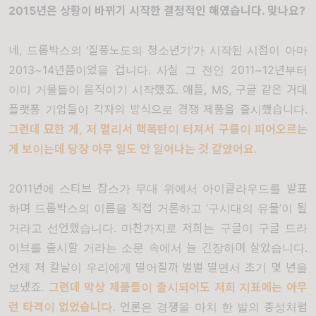
2015
년은 상황이 바뀌기 시작한 결정적인 해였습니다
.
맞나요
?
네
,
드롭박스의
‘
질풍노도의 청소년기
’
가 시작된 시점이 아마
2013~14
년쯤이었을 겁니다
.
사실 그 전인
2011~12
년부터
이미 거물들이 움직이기 시작했죠
.
애플
, MS,
구글 같은 거대
플랫폼 기업들이 각자의 방식으로 경쟁 제품을 출시했습니다
.
그런데 묘한 게
,
저 멀리서 핵폭탄이 터져서 구름이 피어오르는
게 보이는데 당장 아무 일도 안 일어나는 것 같았어요
.
2011
년에 스티브 잡스가 무대 위에서 아이클라우드를 발표
하며 드롭박스의 이름을 직접 거론하고
‘
구시대의 유물
’
이 될
거라고 선언했습니다
.
마찬가지로 저희는 구글이 구글 드라
이브를 출시할 거라는 소문 속에서 늘 긴장하며 살았습니다
.
언제 저 칼날이 우리에게 떨어질까 벌벌 떨면서 초기 몇 년을
보냈죠
.
그런데 막상 제품들이 출시되어도 저희 지표에는 아무
런 타격이 없었습니다
.
언론은 경쟁을 마치 한 발의 총성처럼