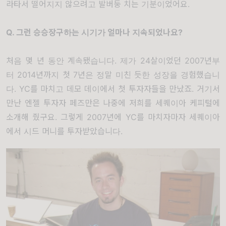
라타서 떨어지지 않으려고 발버둥 치는 기분이었어요
.
Q.
그런 승승장구하는 시기가 얼마나 지속되었나요
?
처음 몇 년 동안 계속됐습니다
.
제가
24
살이었던
2007
년부
터
2014
년까지 첫
7
년은 정말 미친 듯한 성장을 경험했습니
다
. YC
를 마치고
데모 데이
에서 첫 투자자들을 만났죠
.
거기서
만난 엔젤 투자자 페즈만은 나중에 저희를 세퀘이아 케피털에
소개해 줬구요
.
그렇게
2007
년에
YC
를 마치자마자 세퀘이아
에서 시드 머니를 투자받았습니다
.