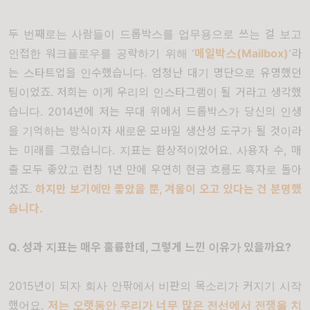
두 번째로는 사람들이 드롭박스를 업무용으로 쓰는 걸 보고
인접한 워크플로우를 공략하기 위해
‘
메일박스
(Mailbox)’
라
는 스타트업을 인수했습니다
.
엄청난 대기 명단으로 유명했던
팀이었죠
.
저희는 이게 우리의 인스타그램이 될 거라고 생각했
습니다
. 2014
년에 저는 무대 위에서 드롭박스가 당신의 인생
을 기억하는 방식이자 새로운 모바일 생산성 도구가 될 것이라
는 미래를 그렸습니다
.
지표는 환상적이었어요
.
사용자 수
,
매
출 모두 좋았고 런칭
1
년 만에 우연히 현금 흐름도 흑자로 돌아
섰죠
.
하지만 보기에만 좋았을 뿐
,
겨울이 오고 있다는 건 분명했
습니다
.
Q.
성과 지표는 매우 훌륭한데
,
그렇게 느낀 이유가 있을까요
?
2015
년이 되자 회사 안팎에서 비판의 목소리가 커지기 시작
했어요
.
저는 오랫동안 우리가 너무 많은 전선에서 전쟁을 치