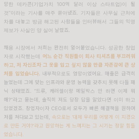
망한 데카콘
(
기업가치
100
억 달러 이상 스타트업
)
이 될
것
”
이라는 기사를 매주 쏟아냈죠
.
기자들은 사무실 근처에
차를 대놓고 방금 해고된 사람들을 인터뷰해서 그들의 익명
제보가 사실인 양 실어 날랐죠
.
채용 시장에서 저희는 완전히 얼어붙었습니다
.
성공한 창업
자로 시작했는데
어느 순간 직원들이 회사 티셔츠를 부끄러워
하고
,
저 자신조차 그 옷을 입고 싶지 않을 만큼 자존감에 큰 상
처를 입었습니
다
.
내부적으로도 엉망이었어요
.
매출은 급격히
늘었는데 그에 맞는 인프라와 운영 능력을 갖추지 못해 다들 패
닉 상태였죠
. “
드류
,
캐러셀이랑 메일박스 안 하면 이제 뭐
해
?”
라고 묻는데
,
솔직히 저도 당장 답을 알았다면 이미 하고
있었겠죠
.
창업자이자 CEO로서 모두가 빠른 해결책을 원하며
저를 쳐다보고 있는데,
속으로는
‘
대체 우리를 어떻게 이 지경으
로 만든 거야
?’
라고 원망하는 게 느껴지는 그 시기는 정말 힘들
었습니다
.