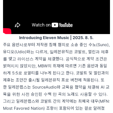
Introducing Eleven Music | 2025. 8. 5.
주요 음반사로부터 저작권 침해 혐의로 소송 중인 수노(Suno),
유디오(Udio)와는 다르게, 일레븐뮤직은 코발트, 멀린과 제휴
를 맺고 라이선스 계약을 체결했다. 공식적으로 계약 조건은
밝혀지지 않았지만,
MBW의 취재에 따르면
기존 음반과 동일
하게 5:5로 로열티를 나누게 된다고 한다. 코발트 및 멀린과의
제휴는 조만간 출시될 일레븐뮤직 프로 버전에 적용된다. 또
한 일레븐랩스는
SourceAudio와 교육용 협약을 체결
해
AI 교
육을 위한 사전 승인된 수백 만 곡의 노래도 사용할 수 있다.
그리고 일레븐랩스와 코발트 간의 계약에는 최혜국 대우(MFN:
Most Favored Nation) 조항이 포함되어 있는 걸로 알려졌