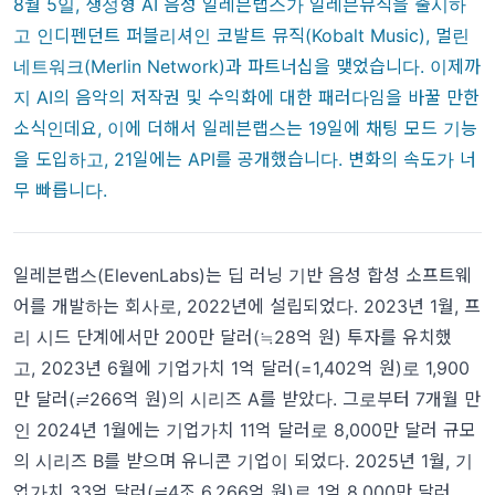
8월 5일, 생성형 AI 음성 일레븐랩스가 일레븐뮤직을 출시하
고 인디펜던트 퍼블리셔인
코발트 뮤직(Kobalt Music)
,
멀린
네트워크(Merlin Network)
과 파트너십을 맺었습니다. 이제까
지 AI의 음악의 저작권 및 수익화에 대한 패러다임을 바꿀 만한
소식인데요, 이에 더해서 일레븐랩스는 19일에 채팅 모드 기능
을 도입하고, 21일에는 API를 공개했습니다. 변화의 속도가 너
무 빠릅니다.
일레븐랩스(ElevenLabs)는 딥 러닝 기반 음성 합성
소프트웨
어를 개발하는 회사로, 2022년에 설립되었다. 2023년 1월, 프
리 시드 단계에서만 200만 달러(≒28억 원) 투자를 유치했
고,
2023년 6월에 기업가치 1억 달러(=1,402억 원)로 1,900
만 달러(≓266억 원)의 시리즈 A를 받았다. 그로부터 7개월 만
인 2024년 1월에는 기업가치 11억 달러로 8,000만 달러 규모
의 시리즈 B를 받으며 유니콘 기업이 되었다. 2025년 1월, 기
업가치 33억 달러(≓4조 6,266억 원)로 1억 8,000만 달러