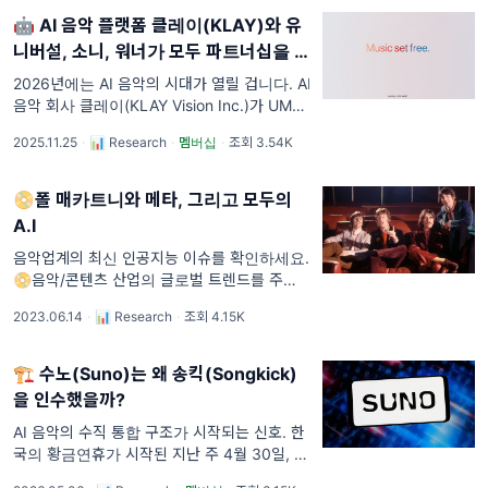
🤖 AI 음악 플랫폼 클레이(KLAY)와 유
니버설, 소니, 워너가 모두 파트너십을 맺
은 이유
2026년에는 AI 음악의 시대가 열릴 겁니다. AI
음악 회사 클레이(KLAY Vision Inc.)가 UMG,
SME, WMG를 비롯해 유니버설 뮤직 퍼블리싱
2025.11.25
·
📊 Research
·
멤버십
·
조회 3.54K
그룹(UMPG), 소니 뮤직 퍼블리싱(SMP), 워너
채플 뮤직(
📀폴 매카트니와 메타, 그리고 모두의
A.I
음악업계의 최신 인공지능 이슈를 확인하세요.
📀음악/콘텐츠 산업의 글로벌 트렌드를 주요
키워드로 정리합니다.🌏 1. 폴 매카트니는 A.I
2023.06.14
·
📊 Research
·
조회 4.15K
로 비틀스의 마지막 앨범을 만들고 있다 |
BBC(06.14) 작년, 폴 매카트니는 오노
🏗️ 수노(Suno)는 왜 송킥(Songkick)
을 인수했을까?
AI 음악의 수직 통합 구조가 시작되는 신호. 한
국의 황금연휴가 시작된 지난 주 4월 30일, 영
국의 라이브 공연 플랫폼 송킥(Songkick)을