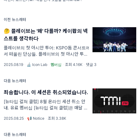
이전 뉴스레터
🤔 플레이브는 '왜' 다를까? 케이팝의 넥
스트를 생각하다
플레이브의 첫 아시안 투어: KSPO돔 콘서트에
서 떠올린 단상들. 플레이브의 첫 아시안 투어
가 시작되었습니다. 8월 15일부터 17일까지
2025.08.19
·
🔬 Icon Lab
·
멤버십
·
조회 4.16K
·
댓글 3
서울 올림픽공원 KSPO 돔에서 [2025 PLAVE
Asia Tour ‘DASH: Quantum Leap
다음 뉴스레터
죄송합니다. 이 세션은 취소되었습니다.
[뉴타입 컬쳐 클럽] 8월 온라인 세션 취소 안
내. 유료 멤버십 [뉴타입 컬쳐 클럽]은 매달 마
지막 주에 게스트를 초대해 온라인 세션을 진행
2025.08.25
·
📢 Notice
·
조회 3.38K
합니다. 8월 세션은 현재 런던에서 메타의 '음
악 사업 개발'을 맡고 있는 썸머 킴(김정연)
다른 뉴스레터