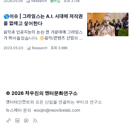
2026.05.06
·
📊 Research
·
멤버십
·
조회 3.15K
오랫동안 사용해 온 사람들에게는 이메일 한 통
이 도착했습니다. 이제부터 개인 정
🌎이슈 | 그라임스는 A.I. 시대에 저작권
을 없애고 싶어한다
음악과 인공지능의 논란 한 가운데에 그라임스
가 뛰어들었습니다. 📀음악/콘텐츠 산업의 글
로벌 트렌드를 주요 키워드로 정리합니다.🌏
2023.05.03
·
📊 Research
·
조회 3.98K
1. 그라임스는 자신의 목소리 복제를 허용했다
| 본인 트위터 (2023.5.1) SUMMARY 그라임
스(=일론
© 2026 차우진의 엔터문화연구소
엔터테인먼트와 모든 산업을 연결하는 부티크 연구소
뉴스레터 문의
woojin@neovibelab.com