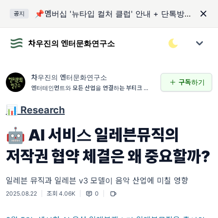
📌멤버십 '뉴타입 컬처 클럽' 안내 + 단톡방 입장 코드
공지
차우진의 엔터문화연구소
차우진의 엔터문화연구소
구독하기
엔터테인먼트와 모든 산업을 연결하는 부티크 연구
소
📊 Research
🤖 AI 서비스 일레븐뮤직의
저작권 협약 체결은 왜 중요할까?
일레븐 뮤직과 일레븐 v3 모델이 음악 산업에 미칠 영향
2025.08.22
|
조회 4.06K
|
0
|