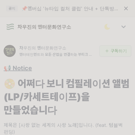
📌멤버십 '뉴타입 컬처 클럽' 안내 + 단톡방 입장 코드
공지
차우진의 엔터문화연구소
차우진의 엔터문화연구소
구독하기
엔터테인먼트와 모든 산업을 연결하는 부티크 연구
소
📢 Notice
📀 어쩌다 보니 컴필레이션 앨범
(LP/카세트테이프)을
만들었습니다
제목은 [사랑 없는 세계의 사랑 노래]입니다. (feat. 텀블벅
펀딩)