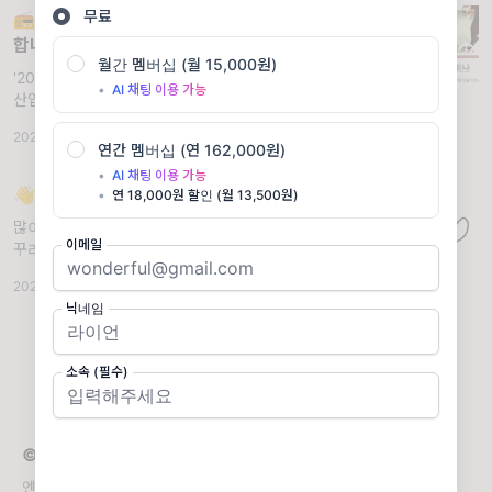
무료
📻TMI.FM 스테이지에 구독자님을 초대
합니다
월간 멤버십 (월 15,000원)
'2022 음악 마케팅 웨비나'를 준비했어요. 음악
•
AI 채팅 이용 가능
산업에 대해 고민하다 보면 늘 이런 질문과 마
주하게 됩니다. '좋은 음악과 아티스트는 왜 발
2023.01.20
·
📢 Notice
·
조회 3.22K
견되지 않는가?' 그리고 새삼 이 질문이 현재
연간 멤버십 (연 162,000원)
출판, 영화, 인플루언서, 게임 등
•
AI 채팅 이용 가능
👋TMI.FM의 개편 안내 드립니다
•
연 18,000원 할인 (월 13,500원)
많이 달라집니다!. 안녕하세요, 구독자님. 꾸리
이메일
꾸리한 날씨의 금요일 잘 보내셨나요? 저는 그
저 다음 주면 9월이라는 게 믿어지지 않네요...
2021.08.27
·
📢 Notice
·
조회 2.7K
다음 주부터 티엠아이 에프엠이 소소하게 개편
닉네임
되어서 공
소속 (필수)
© 2026 차우진의 엔터문화연구소
엔터테인먼트와 모든 산업을 연결하는 부티크 연구소