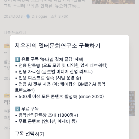
그의 스쿠터 브라운 인터뷰. 뉴요커(The
Newyorker)에 방시혁 하이브 의장과 캣츠아
2024.10.18
·
🗣 Dialogue
·
조회 8.76K
이(Katseye)에 대한 기사가 업로드되었습니
다. (뉴요커는 월 1회 무료 기사를 제공합니다)
하이브의 향후 행보
다른 뉴스레터
📻 구독자님, 2022년을 함께 정리해요
차우진의 엔터문화연구소 구독하기
~
1️⃣ 유료 구독 '뉴타입 컬처 클럽' 혜택
맙소사 연말이에요!. 구독자님, 안녕하세요.
• 전용 단톡방 (오프 모임 및 다양한 업계 네트워킹)
TMI.FM 뉴스레터와 뮤직인더스트리토크
• 전용 자료실 (글로벌 미디어 산업 리포트)
(MIT) 단톡방을 운영하는 차우진입니다. 뉴스
• 전용 디스코드 접속 (시범 운영 중)
2022.11.29
·
📢 Notice
·
조회 3K
레터는 2020년 4월에 시작했고, 단톡방은
• 전용 AI 챗봇 사용 (예: 케이팝의 BM은? AI 음악
2021년 1월에 만
트렌드는?)
📻밤레터 | CD를 정리하고 정리하고 정
• 500개 이상 모든 콘텐츠 활성화 (since 2020)
리하는 밤
2️⃣ 무료 구독
여름은 이상한 계절입니다. ※ 멤버십 전용 콘텐
• 음악산업단톡방 초대 (1800명+)
츠입니다. 구독자님, 갑자기 여름이 된 듯한 하
• 무료 콘텐츠 (인터뷰, 에세이 등)
루였습니다. 그런데 해가 지니 또 갑자기 선선
2022.04.12
·
☕ 커피챗
·
조회 2.28K
해지네요. 계획에 없던 레터를 보냅니다. 그냥
구독 선택하기
뭔가를 얘기하고