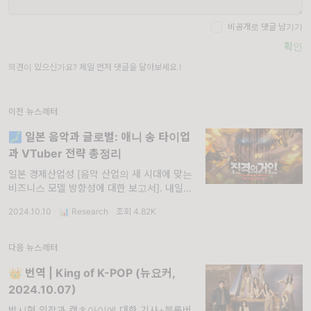
비공개로 댓글 남기기
확인
의견이 있으신가요? 제일 먼저 댓글을 달아보세요 !
이전 뉴스레터
🗾 일본 음악과 글로벌: 애니 송 타이업
과 VTuber 전략 총정리
일본 경제산업성 [음악 산업의 새 시대에 맞는
비즈니스 모델 방향성에 대한 보고서]. 내일의
음악 산업이 어떤 모습일지는 아무도 모릅니다.
2024.10.10
·
📊 Research
·
조회 4.82K
하지만 오늘의 음악 산업이 테크, 게임, 애니메
이션, 극장, 패션, 공간 등 다른 산업과 뒤섞이
는 건 분명합니다. 리서치 콘텐
다음 뉴스레터
👑 번역 | King of K-POP (뉴요커,
2024.10.07)
방시혁 의장과 캣츠아이에 대한 기사+블룸버