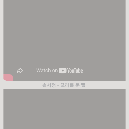
손서정 - 꼬리를 문 뱀