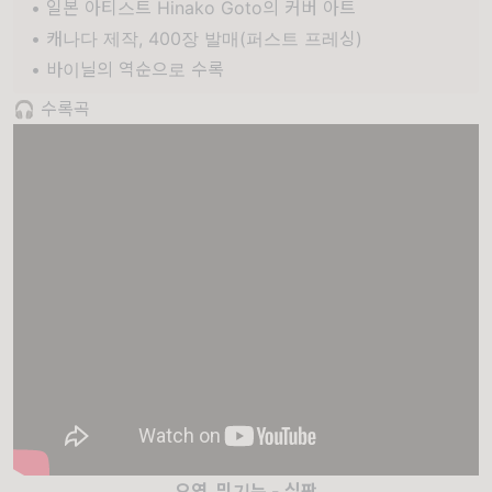
• 일본 아티스트 Hinako Goto의 커버 아트
• 캐나다 제작, 400장 발매(퍼스트 프레싱)
• 바이닐의 역순으로 수록
🎧 수록곡
오영, 밍기뉴 - 심판