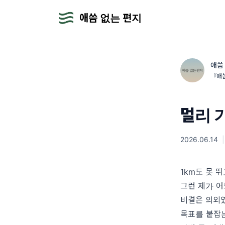
애씀 없는 편지
애씀
『애씀
멀리 
2026.06.14
|
1km도 못 
그런 제가 어
비결은 의외
목표를 붙잡는