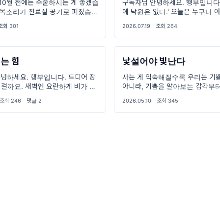
 10월 전에는 수술하시는 게 좋겠습
구독자님 안녕하세요. 행부입니다.
사 목소리가 진료실 공기로 퍼졌습니
에 낙원은 없다.' 오늘은 누구나 아
는 아무 말씀도 없으셨습니다. 저도
절대 아니라고 밀어내던 말. 그러
조회 301
2026.07.19
·
조회 264
을 잃었습니다. 투둑투둑. 거센
똑같다는 걸 인정한 날의 이야기
는 힘
낯설어야 빛난다
안녕하세요. 행부입니다. 드디어 장
사는 게 익숙해질수록 우리는 기쁨
 걸까요. 새벽엔 요란하게 비가 오
아니라, 기쁨을 알아보는 감각부
 구름 뒤로 까꿍 해가 나타나요. 신
도 모릅니다. 어제 저녁, 늘 뛰던
조회 246
·
댓글 2
2026.05.10
·
조회 345
년 오는 장마인데도 늘 처
상한 기분이 들었습니다. 매일 보