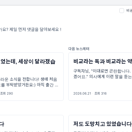
비
요? 제일 먼저 댓글을 달아보세요 !
다음 뉴스레터
있었는데, 세상이 달라졌습
비교라는 독과 비교라는 약
구독자님, "이대로면 곤란합니다.
겠어요." 의사에게 이런 말을 듣
놀라운 소식을 전합니다! 생애 처음
겠어요? 저는 어이가 없었습니다.
보를 부탁받았거든요:) 아직 출간 전
몇년 전 느낀 어이없음에서 자라난
저 읽어보고 리뷰를 올려주십사 하
조회 290
2026.06.21
·
조회 316
제목은 《모럴 앰비션》. 도
다
저도 도망치고 있었습니다