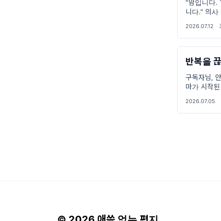
"암입니다.
니다." 의
다. 어머니
2026.07.12
·
잠시 할 말
반복을 끊
구독자님, 
마가 시작된
더니, 오후엔
2026.07.05
·
기하죠. 매
© 2026 애씀 없는 편지