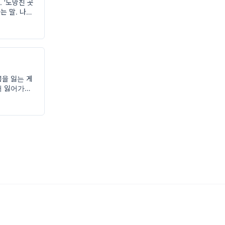
 '도망친 곳
는 말. 나는
다 결국 나도
입
을 잃는 게
터 잃어가는지
 언덕길에서 이
던 길인데