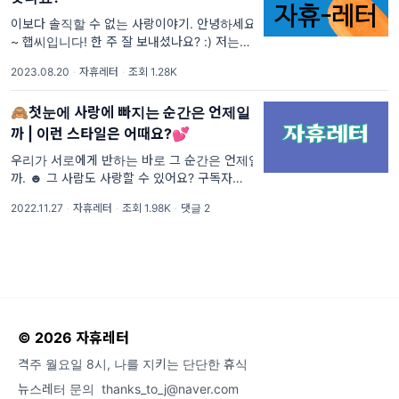
이보다 솔직할 수 없는 사랑이야기. 안녕하세요
~ 햅씨입니다! 한 주 잘 보내셨나요? :) 저는 여
파를 느낀 날에는 퇴근하고 혼자 영화도 보고
2023.08.20
·
자휴레터
·
조회 1.28K
오고, 나름대로 잘 살아내고 있답니다! 이번주
는 아주 마음 먹고 '사랑레터
🙈첫눈에 사랑에 빠지는 순간은 언제일
까 | 이런 스타일은 어때요?💕
우리가 서로에게 반하는 바로 그 순간은 언제일
까. ☻️ 그 사람도 사랑할 수 있어요? 구독자님~
잘 지냈어요? 벌써 올해가 한 달 남았더라구요!
2022.11.27
·
자휴레터
·
조회 1.98K
·
댓글 2
소중한 사람과 행복한 시간을 보내기 좋은 시기
죠! 구독자님은 올해 연말을
© 2026 자휴레터
격주 월요일 8시, 나를 지키는 단단한 휴식
뉴스레터 문의
thanks_to_j@naver.com