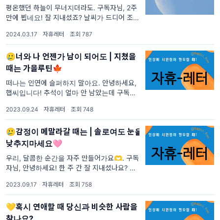
평온했던 하늘이 무너지더라도. 구독자님, 2주
만에 뵙네요! 잘 지내셨죠? 날씨가 드디어 조금
씩 따뜻해지고 있어요. 올해 서울에서는 4월 2
2024.03.17
·
자휴레터
·
조회 787
일에 벚꽃이 핀다는데 벌써 기대가 되기도 해
요. :) 좋은 사람과
🥲너와 나 언젠가 남이 되어도 | 지쳤을
때는 가을루틴🍁
떠나는 인연에 슬퍼하지 말아요. 안녕하세요,
햅씨입니다! 추석이 얼마 안 남았는데 구독자님
도 두근거리는 마음으로 연휴를 기다리고 계신
2023.09.24
·
자휴레터
·
조회 748
가요!?🫶 저도 혼자 여행을 간답니다! 아, 그리
고 이제 선선한 가을이 찾
🥲감정이 메말라갈 때는 | 솔로여도 눈을
낮추지마세요🩷
우리, 달콤한 순간을 자주 만들어가요🫶. 구독
자님, 안녕하세요! 한 주 간 잘 지내셨나요? 지
난 자휴레터가 '사랑한다면 조금 번거롭게 살아
2023.09.17
·
자휴레터
·
조회 758
도 돼요 | 삶이 추락할 때'였는데, 조회수가 약
2,000회를 달성했어요.
💛혹시 연애할 때 당신과 비슷한 사람을
찾나요?