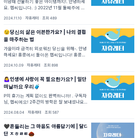
이맘때 선물하기 좋은 아이템까지!. 안녕하세
요. 햅씨입니다. :) 2022년 11월 둘째주에 시작
한 자휴레터가 어느새 2주년을 맞았어요! 오늘
2024.11.10
·
자휴레터
·
조회 489
은 2주년을 기념해서, 특별한 시간을 준비했습
니다. 그동안 왜, 그리고 어
😉당신의 삶은 이븐한가요? | 나의 결핍
을 마주하는 법
가을이라 급격히 외로워진 당신을 위해-. 안녕
하세요! 홍콩에서 돌아온 햅씨입니다! 홍콩은
정말 더웠는데, 한국은 참 시원하더라구요. 인
2024.10.09
·
자휴레터
·
조회 898
천공항에 도착하자마자 저를 맞이해주는 날씨
가 힐링이었습니다. :) 저는 홍콩을 다녀오고
🤷‍♀️인생에 사랑이 꼭 필요한가요? | 일단
떠날까요 우리🧳
P의 휴가는 계획 없이도 완벽하니까! . 구독자
님, 햅씨예요! 2주간의 방학은 잘 보내셨나요?
저는 일주일동안 <전국 투어>를 하고 돌아왔어
2024.08.04
·
자휴레터
·
조회 587
요. 가수도 아니고 어디를 투어하고 왔냐구요?
바로 오늘 여행기를 풀어드립니
🖤흔들리는 그 마음도 아름답기에 | 달디
단 ㅈㅎㄹㅌ🌰