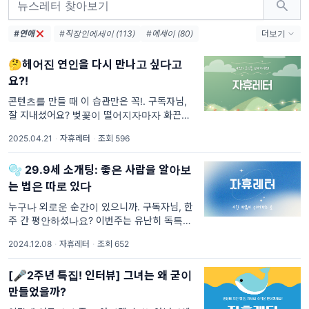
#연애
#직장인에세이 (113)
#에세이 (80)
더보기
#자휴레터 (67)
#휴식 (49)
#트렌드 (47)
🤔헤어진 연인을 다시 만나고 싶다고
#힐링뉴스레터 (47)
#트렌드뉴스레터 (46)
요?!
#힐링 (33)
#스트레스해소 (20)
#책 (18)
#직장인 (16)
#뉴스레터 (13)
콘텐츠를 만들 때 이 습관만은 꼭!. 구독자님,
잘 지내셨어요? 벚꽃이 떨어지자마자 화끈한
#뉴스레터추천 (13)
#힐링에세이 (12)
날씨가 찾아왔네요. 월요일은 언제나 맞이하기
#사랑 (12)
2025.04.21
·
자휴레터
·
조회 596
힘들고요...🥲 그래서 이번주도 마음을 꾹꾹 눌
러담아 힐링을 전해드려요. 이
🫧 29.9세 소개팅: 좋은 사람을 알아보
는 법은 따로 있다
누구나 외로운 순간이 있으니까. 구독자님, 한
주 간 평안하셨나요? 이번주는 유난히 독특한
이슈가 있었죠. 평화롭고 안전한 삶이 당연한
2024.12.08
·
자휴레터
·
조회 652
것이 아니었다는 것도 느꼈고, 일상의 자유에
새삼 감사하기도 했습니다.
[🎤2주년 특집! 인터뷰] 그녀는 왜 굳이
만들었을까?