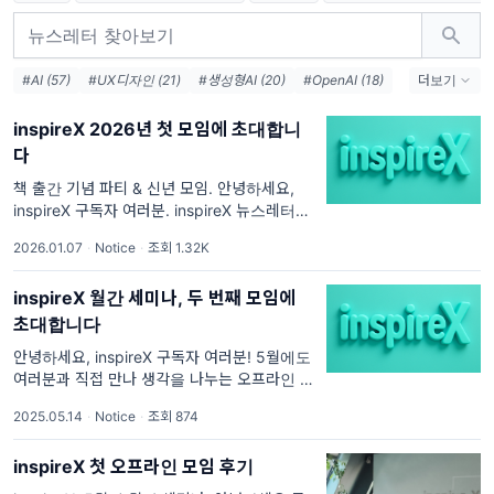
#AI (57)
#UX디자인 (21)
#생성형AI (20)
#OpenAI (18)
더보기
#UX (17)
#구글 (16)
#애플 (16)
#메타 (10)
#로봇 (10)
inspireX 2026년 첫 모임에 초대합니
#UX리서치 (9)
#윤리적AI (8)
#사용자경험 (8)
다
#AI디자인 (8)
#창의성 (8)
#챗지피티 (8)
책 출간 기념 파티 & 신년 모임. 안녕하세요,
inspireX 구독자 여러분. inspireX 뉴스레터를
통해 나누어 온 이야기들이 드디어 한 권의 책
2026.01.07
·
Notice
·
조회 1.32K
으로 출판됩니다! 그래서 2026년 첫 모임은
inspireX의
inspireX 월간 세미나, 두 번째 모임에
초대합니다
안녕하세요, inspireX 구독자 여러분! 5월에도
여러분과 직접 만나 생각을 나누는 오프라인 모
임을 준비했어요. 지난 1회차 모임이 생각보다
2025.05.14
·
Notice
·
조회 874
더 깊고 따뜻한 자리였다는 피드백을
inspireX 첫 오프라인 모임 후기