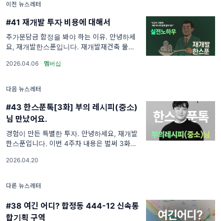
이전 뉴스레터
#41 재개발 투자 비용에 대해서
추가분담금 함정을 봐야 하는 이유. 안녕하세
요, 재개발한스푼입니다. 재개발재건축 물건을
처음 볼 때 가장 중요하게 생각하는 게 어떤것
2026.04.06
·
멤버십
일까요? 당연히 빌라든 단독주택이든 사야하므
로 해당 부동산을 얼마주고 살수 있는지에
다음 뉴스레터
#43 한스푼톡[3화] 부의 레시피(중소)
님 만났어요.
경험이 만든 특별한 투자. 안녕하세요, 재개발
한스푼입니다. 이번 4주차 내용은 벌써 3화를
맞이한 '한스푼톡'세션입니다. 재개발한스푼이
2026.04.20
직접 만나뵙고 들은 내용으로 연재하는 게 핵심
컨셉인데요. 그 경험을
다른 뉴스레터
#38 여긴 어디? 합정동 444-12 신속통
합기획 구역