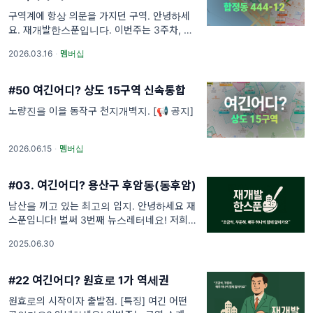
구역계에 항상 의문을 가지던 구역. 안녕하세
요. 재개발한스푼입니다. 이번주는 3주차, 재개
발 진행중인 구역을 1곳 소개해 드리는 주 입니
2026.03.16
·
멤버십
다. 재개발을 공부하다 보면 느끼는 게 있습니
다. 결국 중요한 건 실제 구역을
#50 여긴어디? 상도 15구역 신속통합
노량진을 이을 동작구 천지개벽지. [📢 공지]
2026.06.15
·
멤버십
#03. 여긴어디? 용산구 후암동(동후암)
남산을 끼고 있는 최고의 입지. 안녕하세요 재
스푼입니다! 벌써 3번째 뉴스레터네요! 저희 재
개발한스푼을 런칭한지 1달정도 딱 되었는데
2025.06.30
구독해주신 분들이 많이 늘어서 감사한 마음입
니다 :) 이번주는 6월 마지막주
#22 여긴어디? 원효로 1가 역세권
원효로의 시작이자 출발점. [특징] 여긴 어떤