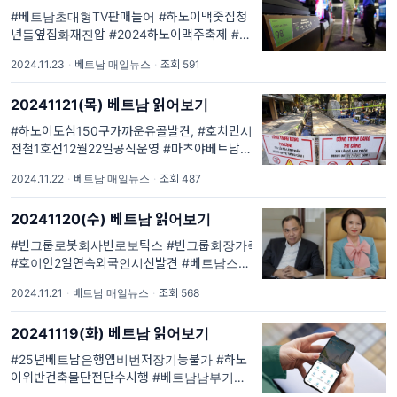
다. #한국외교부해외통역서비스 안내 #...
#베트남초대형TV판매늘어 #하노이맥줏집청
년들옆집화재진압 #2024하노이맥주축제 #동
나이성차대문위에올린승용차화제 . #베읽이 매
2024.11.23
·
베트남 매일뉴스
·
조회 591
일 1회 #베트남현지최신이슈 를 #큐레이션 #
요약 해드립니다. #한국외교부해외통역서비스
20241121(목) 베트남 읽어보기
안내 #주베트남한국대사관 특별안전공지 #주
호치민대한민국총영사관 생활/...
#하노이도심150구가까운유골발견, #호치민시
전철1호선12월22일공식운영 #마츠야베트남1
호점호치민시21일개장 #영화위키드콜라보베
2024.11.22
·
베트남 매일뉴스
·
조회 487
트남스타벅스 #베트남CGV영화위키드테마컵
#그랩핫플레이스도착지할인. #베읽이 매일 1
20241120(수) 베트남 읽어보기
회 #베트남현지최신이슈 를 #큐레이션 #요약
해드립니다. #한국외교부해외...
#빈그룹로봇회사빈로보틱스 #빈그룹회장가족
#호이안2일연속외국인시신발견 #베트남스타
벅스위키드콜라보 #베트남그랩할인정보. #베
2024.11.21
·
베트남 매일뉴스
·
조회 568
읽이 매일 1회 #베트남현지최신이슈 를 #큐레
이션 #요약 해드립니다. #한국외교부해외통역
20241119(화) 베트남 읽어보기
서비스 안내 #주베트남한국대사관 특별안전공
지 #주호치민대한민국총영사관 생...
#25년베트남은행앱비번저장기능불가 #하노
이위반건축물단전단수시행 #베트남남부기업
다수25년설연휴확정 #안장성토지몰수화염병