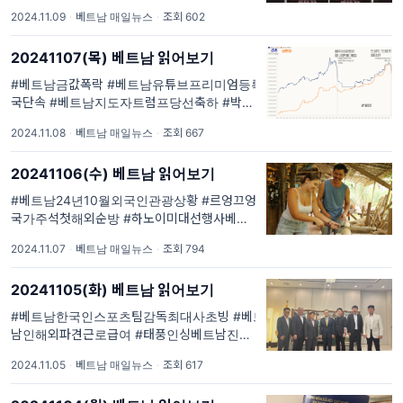
무기밀매 #베트남택배기사, #호치민위험한야
2024.11.09
·
베트남 매일뉴스
·
조회 602
매포경수술. #베읽이 매일 1회 #베트남현지최
신이슈 를 #큐레이션 #요약 해드립니다. #한국
20241107(목) 베트남 읽어보기
외교부해외통역서비스 안내 #주베트남한국대
사관 특별안전공지 #주호치민대한...
#베트남금값폭락 #베트남유튜브프리미엄등록
국단속 #베트남지도자트럼프당선축하 #박장
박닝성사회주택거주외국인이주 #태풍인싱베
2024.11.08
·
베트남 매일뉴스
·
조회 667
트남진입. #베읽이 매일 1회 #베트남현지최신
이슈 를 #큐레이션 #요약 해드립니다. #한국외
20241106(수) 베트남 읽어보기
교부해외통역서비스 안내 #주베트남한국대사
관 특별안전공지 #주호치민대한민국총...
#베트남24년10월외국인관광상황 #르엉끄엉
국가주석첫해외순방 #하노이미대선행사베미
관계 #태풍인싱베트남진입경로 #미스인터내
2024.11.07
·
베트남 매일뉴스
·
조회 794
셔널2024. #베읽이 매일 1회 #베트남현지최
신이슈 를 #큐레이션 #요약 해드립니다. #한국
20241105(화) 베트남 읽어보기
외교부해외통역서비스 안내 #주베트남한국대
사관 특별안전공지 #주호치민대한...
#베트남한국인스포츠팀감독최대사초빙 #베트
남인해외파견근로급여 #태풍인싱베트남진입
예보 #다낭도심침수 #호치민시세계고양이대
2024.11.05
·
베트남 매일뉴스
·
조회 617
회. #베읽이 매일 1회 #베트남현지최신이슈 를
#큐레이션 #요약 해드립니다. #한국외교부해