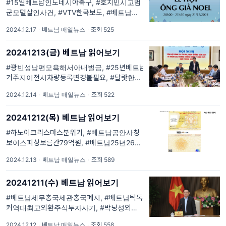
#15일베트남인도네시아축구, #호치민시고법
군모텔살인사건, #VTV한국보도, #베트남드론
허가신규정, #하노이더가든산타클로스축제, #
2024.12.17
·
베트남 매일뉴스
·
조회 525
하노이스마트시티화재, #호치민시전철1호선체
험. #베읽이 매일 1회 #베트남현지최신이슈 를
20241213(금) 베트남 읽어보기
#큐레이션 #요약 해드립니다. #한국외교부해
외통역서비스 안내 #...
#꽝빈성남편모욕해서아내벌금, #25년베트남
거주지이전시차량등록변경불필요, #달랏한국
문화의날김장, #베트남항공4년연속적자탈피,
2024.12.14
·
베트남 매일뉴스
·
조회 522
#25년부터베트남학생차량신규정. #베읽이 매
일 1회 #베트남현지최신이슈 를 #큐레이션 #
20241212(목) 베트남 읽어보기
요약 해드립니다. #한국외교부해외통역서비스
안내 #주베트남한국대사관 특...
#하노이크리스마스분위기, #베트남공안사칭
보이스피싱보름간79억원, #베트남25년26년
운전면허증양식, #박닝시최초스타벅스개장. #
2024.12.13
·
베트남 매일뉴스
·
조회 589
베읽이 매일 1회 #베트남현지최신이슈 를 #큐
레이션 #요약 해드립니다. #한국외교부해외통
20241211(수) 베트남 읽어보기
역서비스 안내 #주베트남한국대사관 특별안전
공지 #주호치민대한민국총영사...
#베트남세무총국세관총국폐지, #베트남틱톡
커역대최고외환주식투자사기, #박닝성외국인
노동자주택수요검토. #베읽이 매일 1회 #베트
2024.12.12
·
베트남 매일뉴스
·
조회 558