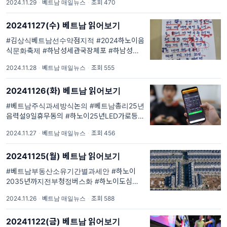
2024.11.29
·
베트남 매일뉴스
·
조회 470
현지최신이슈 를 #큐레이션 #요약 해드립니다.
#한국외교부해외통역서비스 안내 #주베트남
20241127(수) 베트남 읽어보기
한국대사관 특별안전공지 #주호치민대한민국
총영사관 생활/안전공지 #주
#김상식베트남선수약점지적 #2024하노이음
식문화축제 #하남성세관국장체포 #하남성외
투기업밀수적발 #꽝응아이성해변표류가스탱
2024.11.28
·
베트남 매일뉴스
·
조회 555
크. #베읽이 매일 1회 #베트남현지최신이슈 를
#큐레이션 #요약 해드립니다. #한국외교부해
20241126(화) 베트남 읽어보기
외통역서비스 안내 #주베트남한국대사관 특별
안전공지 #주호치민대한민국총영사...
#베트남주식과세방식논의 #베트남총리25년
음력설9일휴무동의 #하노이25년LED가로등
전환 #24년동남아지루한관광명소들 #동남아
2024.11.27
·
베트남 매일뉴스
·
조회 456
개vs고양이선호. #베읽이 매일 1회 #베트남현
지최신이슈 를 #큐레이션 #요약 해드립니다. #
20241125(월) 베트남 읽어보기
한국외교부해외통역서비스 안내 #주베트남한
국대사관 특별안전공지 #주호...
#베트남부동산소유기간별과세안 #하노이
2035년까지전부청정버스화 #하노이도심유골
추가발견 #다낭최초크리스마스신년축제 #베
2024.11.26
·
베트남 매일뉴스
·
조회 588
트남인선호낙서 #화사베트남공연논란 #티아
라베트남입국팬미팅. #베읽이 매일 1회 #베트
20241122(금) 베트남 읽어보기
남현지최신이슈 를 #큐레이션 #요약 해드립니