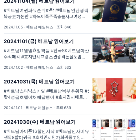
20241104(월) 베트남 읽어보기
외통역서비스 안내 #주베트남한국대사관 특별
안전공지 #주호치민대한민국총영사관...
#베트남여권파워순위하락 #베트남인관광객경
복궁요가논란 #하노이폭주족충돌사고여성사
망 #다낭달랏다낭푸꾸옥직항재개 #페이스북
2024.11.05
·
베트남 매일뉴스
·
조회 646
블루뱃지공안사칭사이트. #베읽이 매일 1회 #
베트남현지최신이슈 를 #큐레이션 #요약 해드
20241101(금) 베트남 읽어보기
립니다. #한국외교부해외통역서비스 안내 #주
베트남한국대사관 특별안전공지 #주호...
#베트남11월발효정책들 #한국SK베트남마산
주식매각 #호치민시프랑스관광객돈절도범체
포 #11월8일부터중국15일무비자한국인포함 .
2024.11.02
·
베트남 매일뉴스
·
조회 532
#베읽이 매일 1회 #베트남현지최신이슈 를 #
큐레이션 #요약 해드립니다. #한국외교부해외
20241031(목) 베트남 읽어보기
통역서비스 안내 #주베트남한국대사관 특별안
전공지 #주호치민대한민국총영...
#베트남스타벅스키링 #베트남북부추워져 #달
랏4성급호텔야채에달팽이 #호치민시메트로1
호선운행준비서둘러 . #베읽이 매일 1회 #베트
2024.11.01
·
베트남 매일뉴스
·
조회 639
남현지최신이슈 를 #큐레이션 #요약 해드립니
다. #한국외교부해외통역서비스 안내 #주베트
20241030(수) 베트남 읽어보기
남한국대사관 특별안전공지 #주호치민대한민
국총영사관 생활/안전공지 #주
#베트남아이폰16할인시작 #베트남인자비유학
생약8할미귀국 #호치민시민가희귀종고양이 #