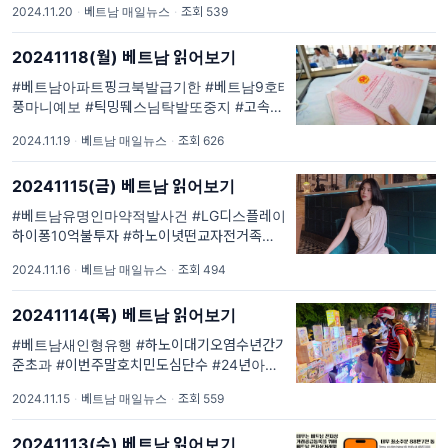
2024.11.20
·
베트남 매일뉴스
·
조회 539
저항가족체포. #베읽이 매일 1회 #베트남현지
최신이슈 를 #큐레이션 #요약 해드립니다. #한
20241118(월) 베트남 읽어보기
국외교부해외통역서비스 안내 #주베트남한국
대사관 특별안전공지 #주호치민대한민...
#베트남아파트핑크북발급기한 #베트남9호태
풍마니예보 #틱밍뛔스님탁발또중지 #고속도
로주차후식사한가족 #베트남자전거족단속 #
2024.11.19
·
베트남 매일뉴스
·
조회 626
베트남자선천사마약사용검거. #베읽이 매일 1
회 #베트남현지최신이슈 를 #큐레이션 #요약
20241115(금) 베트남 읽어보기
해드립니다. #한국외교부해외통역서비스 안내
#주베트남한국대사관 특별안전공지 ...
#베트남유명인마약적발사건 #LG디스플레이
하이퐁10억불투자 #하노이녓떤교자전거족단
속. #베읽이 매일 1회 #베트남현지최신이슈 를
2024.11.16
·
베트남 매일뉴스
·
조회 494
#큐레이션 #요약 해드립니다. #한국외교부해
외통역서비스 안내 #주베트남한국대사관 특별
20241114(목) 베트남 읽어보기
안전공지 #주호치민대한민국총영사관 생활/안
전공지 #주
#베트남새인형유행 #하노이대기오염수년간기
준초과 #이번주말호치민도심단수 #24년아시
아안정경제국순위 #월급15만원직원근무법. #
2024.11.15
·
베트남 매일뉴스
·
조회 559
베읽이 매일 1회 #베트남현지최신이슈 를 #큐
레이션 #요약 해드립니다. #한국외교부해외통
20241113(수) 베트남 읽어보기
역서비스 안내 #주베트남한국대사관 특별안전