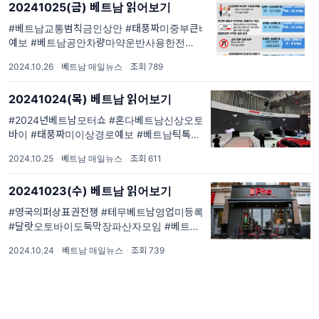
20241025(금) 베트남 읽어보기
#베트남교통범칙금인상안 #태풍짜미중부큰비
예보 #베트남공안차량마약운반사용한전직간
부 #박장한국회사91명식중독원인 #호치민시
2024.10.26
·
베트남 매일뉴스
·
조회 789
제1회느억맘축제. #베읽이 매일 1회 #베트남
현지최신이슈 를 #큐레이션 #요약 해드립니다.
20241024(목) 베트남 읽어보기
#한국외교부해외통역서비스 안내 #주베트남
한국대사관 특별안전공지 #주호치민...
#2024년베트남모터쇼 #혼다베트남신상오토
바이 #태풍짜미이상경로예보 #베트남틱톡검
진갔다암발견트렌드 #남북한갈등소개베트남
2024.10.25
·
베트남 매일뉴스
·
조회 611
틱톡 #하노이서호물고기떼죽음 #다낭인도직
항편개통. #베읽이 매일 1회 #베트남현지최신
20241023(수) 베트남 읽어보기
이슈 를 #큐레이션 #요약 해드립니다. #한국외
교부해외통역서비스 안내 #주베트남...
#영국의퍼상표권전쟁 #테무베트남영업미등록
#달랏오토바이도둑막장파산자모임 #베트남
25년국경절과노동절연휴 #태풍짜미경로. #베
2024.10.24
·
베트남 매일뉴스
·
조회 739
읽이 매일 1회 #베트남현지최신이슈 를 #큐레
이션 #요약 해드립니다. #한국외교부해외통역
서비스 안내 #주베트남한국대사관 특별안전공
지 #주호치민대한민국총영사관 생...