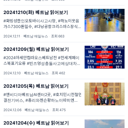
남현지최신이슈 를 #큐레이션 #요약 해드립니
다. #한국외교부해외통역서비스 안내 #주베트
20241210(화) 베트남 읽어보기
남한국대사관 특별안전공지 #주호치민대한민
국총영사관 생활/안전공지 #주
#화빙성한인오토바이사고사망, #하노이웃음
가스7300톤밀수, #다낭공항크리스마스장식.
#화빙성한인오토바이사고사망, #하노이웃음
2024.12.11
·
베트남 매일뉴스
·
조회 663
가스7300톤밀수, #다낭공항크리스마스장식
#베읽이 매일 1회 #베트남현지최신이슈 를 #
20241209(월) 베트남 읽어보기
큐레이션 #요약 해드립니다. #한국외교부해외
통역서비스
#2024아세안컵라오스베트남전 #전세계페이
스북표기오류 #빈즈엉성충돌사고에상대차유
리깨 #호치민시건담전시회 #2024빈퓨처시상
2024.12.10
·
베트남 매일뉴스
·
조회 462
식게스트 #엔비디아베트남빈브레인인수 #베
트남한국조기상황종식믿어. #베읽이 매일 1회
20241205(목) 베트남 읽어보기
#베트남현지최신이슈 를 #큐레이션 #요약 해
드립니다. #한국외교부해외통역서비...
#엔비디아베트남AI센터2곳, #호치민시전철연
결전기버스, #총리와젠슨황하노이따히엔맥주
거리방문, #사빠최초스타벅스개장, #다낭크리
2024.12.06
·
베트남 매일뉴스
·
조회 475
스마스마켓. #베읽이 매일 1회 #베트남현지최
신이슈 를 #큐레이션 #요약 해드립니다. #한국
20241204(수) 베트남 읽어보기
외교부해외통역서비스 안내 #주베트남한국대