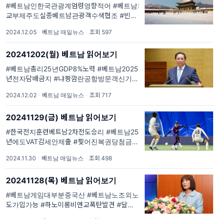
사관 특별안전공지 #주호치...
#베트남인한국관광계엄령영향적어 #베트남외
교부제주도실종베트남관광객수색협조 #빈즈
엉베트남FDI유치2위 #테무베트남내영업일시
2024.12.05
·
베트남 매일뉴스
·
조회 597
중단 #동나이군사훈련중폭발사고 #해외진출
일본계기업시황설문 #베트남외국인대상사칭
20241202(월) 베트남 읽어보기
사기. #베읽이 매일 1회 #베트남현지최신이슈
를 #큐레이션 #요약 해드립니다. #한국...
#베트남총리25년GDP8%노력 #베트남2025
년전자담배금지 #냐짱깜란공항방문객신기록
#붕따우엘베불붙인여성이유 #베트남사회주택
2024.12.02
·
베트남 매일뉴스
·
조회 717
외국인거주이전 #2025년베트남공휴일확정. #
베읽이 매일 1회 #베트남현지최신이슈 를 #큐
20241129(금) 베트남 읽어보기
레이션 #요약 해드립니다. #한국외교부해외통
역서비스 안내 #주베트남한...
#한국전지훈련베트남2차전도승리 #베트남25
년에도VAT감세안제출 #찢어진복권당첨금지급
거부논란 #잘라이성판사뇌물주고패소하자반
2024.11.30
·
베트남 매일뉴스
·
조회 498
환요구 #붕따우시반미식중독310명중사망1명
. #베읽이 매일 1회 #베트남현지최신이슈 를 #
20241128(목) 베트남 읽어보기
큐레이션 #요약 해드립니다. #한국외교부해외
통역서비스 안내 #주베트남한...
#베트남게임대부분중국산 #베트남노조외노자
도가입가능 #하노이롱비엔교폭탄발견 #달랏
라도택시전복사망. #베읽이 매일 1회 #베트남