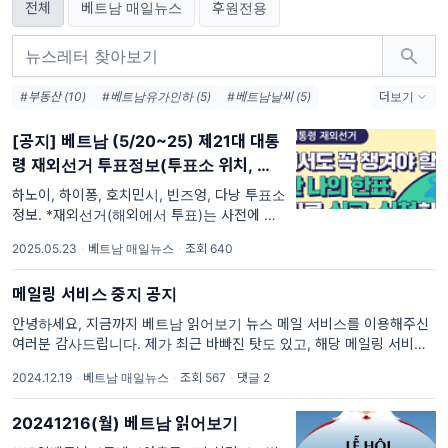
전체
베트남 매일뉴스
후원전용
#부동산 (10)
#베트남유가인하 (5)
#베트남날씨 (5)
더보기
#한국미국베트남환율 (4)
#베트남유가인상 (3)
[공지] 베트남 (5/20~25) 제21대 대통
#더커피하우스 (3)
#철강 (3)
#베트남총리방한 (3)
령 재외선거 투표정보(투표소 위치, 셔틀
#태풍인싱베트남 (3)
#베트남유가 (3)
버스 등)
하노이, 하이퐁, 호치민시, 빈즈엉, 다낭 투표소
정보. *재외선거(해외에서 투표)는 사전에 재외
선거 신청한 사람만 할 수 있습니다. 해외에서
2025.05.23
·
베트남 매일뉴스
·
조회 640
거주 오래한 것과 무관합니다. 하기 선관위 사
이트에서 내가 신청했는지 여부 사전 확인해보
메일링 서비스 중지 공지
시길
안녕하세요, 지금까지 베트남 읽어보기 뉴스 메일 서비스를 이용해주신
여러분 감사드립니다. 제가 최근 바빠진 탓도 있고, 해당 메일링 서비스가
유료화 개편되면서, 제한이 너무 커져서
2024.12.19
·
베트남 매일뉴스
·
조회 567
·
댓글 2
20241216(월) 베트남 읽어보기