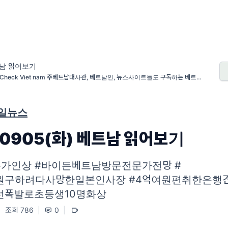
남 읽어보기
t Check Viet nam 주베트남대사관, 베트남인, 뉴스사이트들도 구독하는 베트남 팩
크 채널
매일뉴스
30905(화) 베트남 읽어보기
유가인상 #바이든베트남방문전문가전망 #
원구하려다사망한일본인사장 #4억여원편취한은행견
선폭발로초등생10명화상
|
조회 786
|
0
|