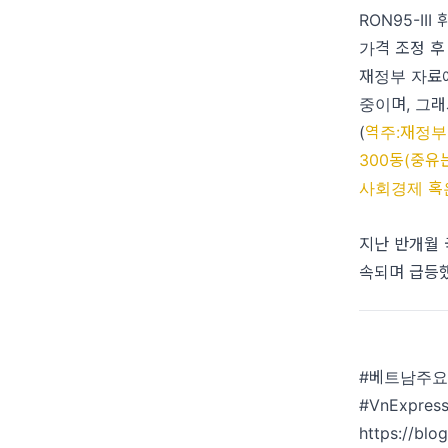
RON95-II
가격 조정 후
재정부 자료
중이며, 그래
(
역주:재정부
300동(중유
사회경제 혹
지난 반개월 
속되며 급등
#베트남주요
#VnExpre
https://bl