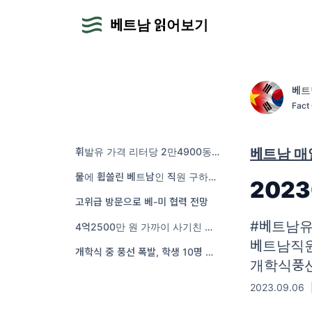
베트남 읽어보기
베트
Fac
트체
휘발유 가격 리터당 2만4900동(1245원) 근처까지 올라
베트남 
물에 휩쓸린 베트남인 직원 구하다 일본인 사장 숨져
202
고위급 방문으로 베-미 협력 전망
#베트남
4억2500만 원 가까이 사기친 은행 견습직원 기소
베트남직
개학식 중 풍선 폭발, 학생 10명 부상
개학식풍
2023.09.06