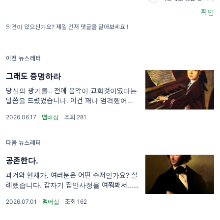
확인
의견이 있으신가요? 제일 먼저 댓글을 달아보세요 !
이전 뉴스레터
그래도 증명하라
당신의 광기를.. 전에 음악이 교회것이였다는
말씀을 드렸었습니다. 이건 꽤나 엄격했어요.
당시엔 왕보다 교황이 쎘잖아요. 교회에서만 다
2026.06.17
·
멤버십
·
조회 281
루는 음악을
다음 뉴스레터
공존한다.
과거와 현재가. 여러분은 어떤 수저인가요? 실
례했습니다. 갑자기 집안사정을 여쭤봐서... 하
지만 오늘 등장할 이사람은 명실상부 금수저,
2026.07.01
·
멤버십
·
조회 162