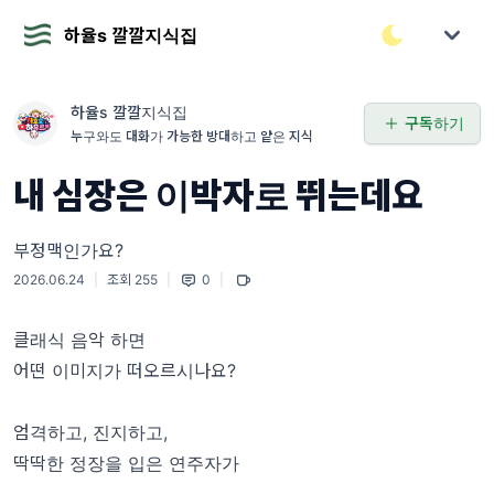
하율s 깔깔지식집
하율s 깔깔지식집
구독하기
누구와도 대화가 가능한 방대하고 얕은 지식
내 심장은 이박자로 뛰는데요
부정맥인가요?
2026.06.24
|
조회 255
|
0
|
클래식 음악 하면
어떤 이미지가 떠오르시나요?
엄격하고, 진지하고,
딱딱한 정장을 입은 연주자가