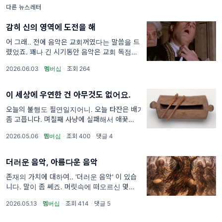
다른 뉴스레터
감히 신의 영역에 도전을 해
어 그래.. 전에 음악은 교회꺼였다는 말씀을 드
렸었죠. 꽤나 긴 시기동안 음악은 교회 독점체
제였습니다.
2026.06.03
·
멤버십
·
조회 264
이 세상에 우연한 건 아무것도 없어요.
오늘의 불행도 필연일지어니. 오늘 타잔은 배가
좀 고픕니다. 며칠째 사냥에 실패해서 애꿎은
빈 나무그릇만 벅벅 긁어댑니다.
2026.05.06
·
멤버십
·
조회 400
·
댓글 4
더러운 음악, 아름다운 음악
존재의 가치에 대하여.. '더러운 음악' 이 있습
니다. 말이 좀 쎄죠. 머릿속에 떠오르신 몇가지
음악이 있나요?
2026.05.13
·
멤버십
·
조회 414
·
댓글 5