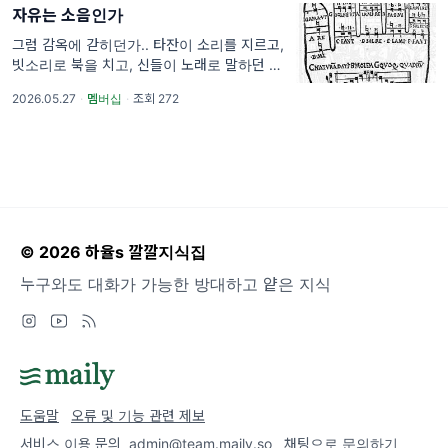
자유는 소음인가
그럼 감옥에 갇히던가.. 타잔이 소리를 지르고,
빗소리로 북을 치고, 신들이 노래로 말하던 시
절을 지나… 인간들은 마침내
2026.05.27
·
멤버십
·
조회 272
© 2026 하율s 깔깔지식집
누구와도 대화가 가능한 방대하고 얕은 지식
도움말
오류 및 기능 관련 제보
서비스 이용 문의
admin@team.maily.so
채팅으로 문의하기