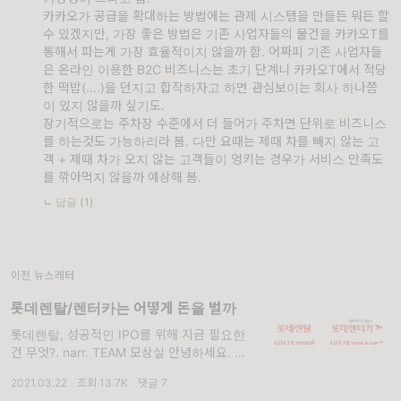
카카오가 공급을 확대하는 방법에는 관제 시스템을 만들든 뭐든 할
수 있겠지만, 가장 좋은 방법은 기존 사업자들의 물건을 카카오T를
통해서 파는게 가장 효율적이지 않을까 함. 어짜피 기존 사업자들
은 온라인 이용한 B2C 비즈니스는 초기 단계니 카카오T에서 적당
한 떡밥(....)을 던지고 합작하자고 하면 관심보이는 회사 하나쯤
이 있지 않을까 싶기도.
장기적으로는 주차장 수준에서 더 들어가 주차면 단위로 비즈니스
를 하는것도 가능하리라 봄. 다만 요때는 제때 차를 빼지 않는 고
객 + 제때 차가 오지 않는 고객들이 엉키는 경우가 서비스 만족도
를 깎아먹지 않을까 예상해 봄.
ㄴ 답글 (1)
이전 뉴스레터
롯데렌탈/렌터카는 어떻게 돈을 벌까
롯데렌탈, 성공적인 IPO를 위해 지금 필요한
건 무엇?. narr. TEAM 모상실 안녕하세요. 즐
거운 월요일 아침! 모상실입니다 😎 오늘 함께
2021.03.22
·
조회 13.7K
·
댓글 7
살펴볼 기업은 대한민국 No.1 렌터카 사업자