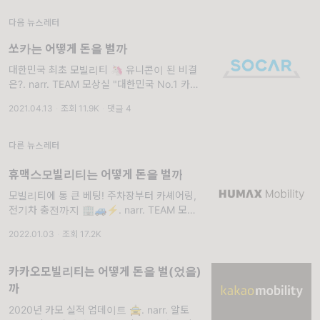
'롯데렌탈'입니다. 지난 두 번의 기업 분석에
다음 뉴스레터
쏘카는 어떻게 돈을 벌까
대한민국 최초 모빌리티 🦄 유니콘이 된 비결
은?. narr. TEAM 모상실 "대한민국 No.1 카셰
어링 기업" "국내 최초 모빌리티 유니콘 기업"
2021.04.13
·
조회 11.9K
·
댓글 4
모상실 레터로 전하는 네 번째 모빌리티 기업분
석, 바로 쏘카(SOCAR)입니다.
다른 뉴스레터
휴맥스모빌리티는 어떻게 돈을 벌까
모빌리티에 통 큰 베팅! 주차장부터 카셰어링,
전기차 충전까지 🏢🚙⚡️. narr. TEAM 모상
실 상실이 여러분들, 안녕하세요~ 모상실입니
2022.01.03
·
조회 17.2K
다 😎 희망찬 새해 첫 주말 잘 보내셨나요. 해
가 바뀌어도 모상실 시즌2는 계속됩니다. (팟캐
스트를 함께 듣는 분
카카오모빌리티는 어떻게 돈을 벌(었을)
까
2020년 카모 실적 업데이트 🚖. narr. 알토