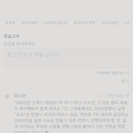
#주차
#하이파킹
#아마노코리아
#카카오T주차
#아이파킹
#카
댓글 2개
의견을 남겨주세요
비공개로 댓글 남기기
확인
김대현
0
5년 이상 전
"2600만 고객이 카카오T의 무기"라고 하지만, 이것은 좀더 세세
히 생각해봐야 할게 카카오 T의 고객중에서도 2600만명이 실제
"수요"로 연결이 되어야 의미가 있음. 카카오 T의 내부적 급선무는
2600만을 실제 수요로 만들기 위한 작업이 선행되어야 할 것. 결
국 카카오는 주차장 사업을 렌탈사업과 붙여서 가는 전략을 택할
가능성이 크다고 봄.