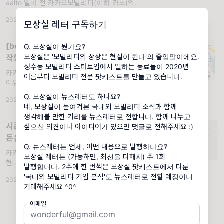
aalto 얼마 전 카카오모빌리티(이하 카모)의
2020년 실적이 공개됐어요. 모상실이 시즌2에
2021.04.20
·
조회 5.19K
·
댓글 2
서 처음으로 분석한 기업이 카모였죠. 당시에는
모상실 레터 구독하기
2019년 실적 밖에
[beta] 카카오T가 우주비행 서비스를 시
Q. 모상실이 뭔가요?
모상실은 '모빌리티의 상상은 현실이 된다'의 줄임말이에요.
작했다고?
성수동 모빌리티 스타트업에서 일하는 동료들이 2020년
카카오T에 등장한 '승리호'가 남다른 세 가지
여름부터 모빌리티 전문 팟캐스트를 만들고 있습니다.
이유. 제품으로 돈벌기 카카오T에 등장한 '승리
호'가 남다른 세 가지 이유 narr. 마리 marie
Q. 모상실이 뉴스레터도 하나요?
2021.02.01
·
조회 4.49K
😎 이슈 요약
네, 모상실이 눈여겨본 국내외 모빌리티 소식과 함께
생각해볼 만한 거리를 뉴스레터로 전합니다. 함께 나누고
시즌2 결산: 모빌리티 기업들은 어떻게
싶으신 의견이나 아이디어가 있으면 댓글로 전해주세요 :)
돈을 벌까
Q. 뉴스레터는 언제, 어떤 내용으로 발행하나요?
카카오모빌리티, 우버, 롯데렌탈, 쏘카, 테슬라,
모상실 레터는 (가능하면, 최선을 다해서) 주 1회
현대자동차, 그랩, 우아한형제들, 카바나, 티머
발행합니다. 2주에 한 번씩은 모상실 팟캐스트에서 다룬
니, 쿠팡, 휴맥스모빌리티, 차지포인트까지!.
'국내외 모빌리티 기업 분석'도 뉴스레터로 전할 예정이니
2022.02.16
·
조회 7.48K
narr. TEAM 모상실 상실이 여러분, 안녕하세
요! 모상실입니다. 잘 지내셨나요? 명절 이후에
오미크론 팬데믹이 더 심해졌네요. 부디 ...
이메일