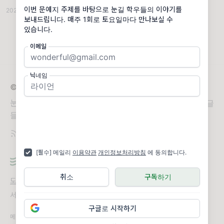
'눈길'입니다. 눈꽃이 겹겹이 쌓여 아름다운 눈길을 만들 듯, 눈꽃 같은 글
이번 문예지 주제를 바탕으로 눈길 학우들의 이야기를
2025.07.05
·
눈길 독립문예지 7호 '공백과 여백'
·
조회 195
들을 출판으로 아름답게 피워내기를 바라며 매학기 독립문예지를
보내드립니다. 매주 1회로 토요일마다 만나보실 수
있습니다.
이메일
닉네임
© 2026 nungil
눈꽃이 겹겹이 쌓여 아름다운 눈길을 만들 듯, 눈꽃 같은 글
들을 출판으로 아름답게 피워내기를 바라며
[필수] 메일리
이용약관
개인정보처리방침
에 동의합니다.
취소
구독하기
도움말
오류 및 기능 관련 제보
서비스 이용 문의
admin@team.maily.so
채팅으로 문의하기
구글로 시작하기
메일리 사업자 정보