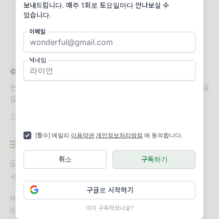
보내드립니다. 매주 1회로 토요일마다 만나보실 수
있습니다.
이메일
닉네임
© 2026 nungil
눈꽃이 겹겹이 쌓여 아름다운 눈길을 만들 듯, 눈꽃 같은 글
들을 출판으로 아름답게 피워내기를 바라며
[필수] 메일리
이용약관
개인정보처리방침
에 동의합니다.
취소
구독하기
도움말
오류 및 기능 관련 제보
서비스 이용 문의
admin@team.maily.so
채팅으로 문의하기
구글로 시작하기
메일리 사업자 정보
이미 구독하셨나요?
이용약관
|
개인정보처리방침
|
정기결제 이용약관
|
라이선스