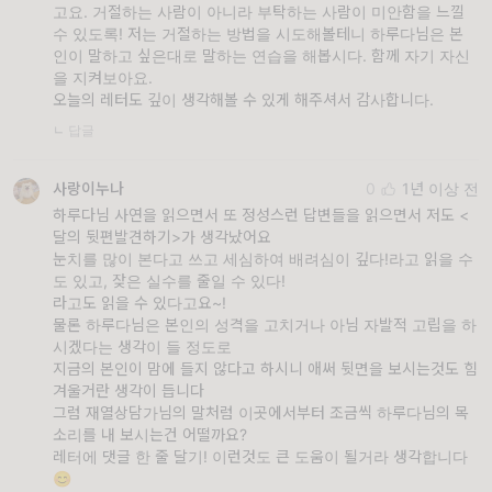
고요. 거절하는 사람이 아니라 부탁하는 사람이 미안함을 느낄
수 있도록! 저는 거절하는 방법을 시도해볼테니 하루다님은 본
인이 말하고 싶은대로 말하는 연습을 해봅시다. 함께 자기 자신
을 지켜보아요.
오늘의 레터도 깊이 생각해볼 수 있게 해주셔서 감사합니다.
ㄴ 답글
사랑이누나
0
1년 이상 전
하루다님 사연을 읽으면서 또 정성스런 답변들을 읽으면서 저도 <
달의 뒷편발견하기>가 생각났어요
눈치를 많이 본다고 쓰고 세심하여 배려심이 깊다!라고 읽을 수
도 있고, 잦은 실수를 줄일 수 있다!
라고도 읽을 수 있다고요~!
물론 하루다님은 본인의 성격을 고치거나 아님 자발적 고립을 하
시겠다는 생각이 들 정도로
지금의 본인이 맘에 들지 않다고 하시니 애써 뒷면을 보시는것도 힘
겨울거란 생각이 듭니다
그럼 재열상담가님의 말처럼 이곳에서부터 조금씩 하루다님의 목
소리를 내 보시는건 어떨까요?
레터에 댓글 한 줄 달기! 이런것도 큰 도움이 될거라 생각합니다
😊