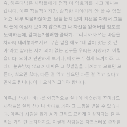
즉, 하루다님은 사람들에게 점점 더 역효과를 내고 계시는
겁니다. 아주 직설적이지만, 솔직한 이야기라 안 할 수 없었
어요.
너무 억울하잖아요
.
남들 눈치 보며 최선을 다해서 그들
의 눈에 이상해 보이지 않으려고 나 자신을 잃어버릴 정도로
노력하는데
,
결과는
?
불쾌한 골짜기
.
그러니까 애쓰는 마음을
차라리 내려놓아보세요. 무슨 말을 해도 “네 말이 맞는 것 같
아”라고 말하는 자기 의지 없는 친구를 우리는 사랑하기 어렵
습니다. 오히려 만만하게 보거나, 때로는 무섭게 느껴지죠. 그
러니 눈총받지 않으려 애써온 그 헛발질을 내려놓고 모르면 모
른다, 싫으면 싫다, 다른 걸 먹고 싶으면 다른 걸 먹고 싶다고
말해도 됩니다. 아니 오히려 그래야 합니다,
아무리 산이나 바다를 인공적으로 실내에 비슷하게 꾸며놔도
사람들은 실제 산이나 바다로 가야 그 느낌을 받을 수 있습니
다. 아무리 사람을 닮게 AI가 그려도 묘하게 이상하다는 걸 우
리는 거의 단 눈치채지요. 이렇게 사람들은 자연스러운 존재를