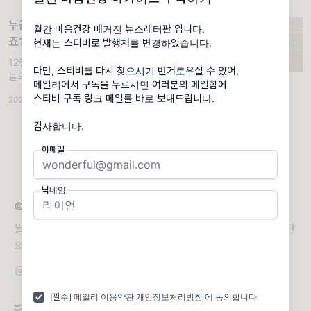
문제 있는 사람처럼 보
누군가를 만나면 더 불안해지는 나, 어쩌
월간 마음건강 매거진 뉴스레터판 입니다.
죠?
현재는 스티비로 발행처를 변경하였습니다.
12월 6일 :: 집단지성 상담소. 오늘의 편지 오
다만, 스티비를 다시 찾으시기 번거로우실 수 있어,
늘의 사연은 몇 번의 사랑을 경험한 30대 이상
메일리에서 구독을 누르시면 여러분의 메일함에
싱글이라면 한번쯤 느껴보았을 법 한 "차라리
스티비 구독 링크 메일를 바로 보내드립니다.
2024.12.06
·
월간 마음건강 프리미엄
·
조회 930
·
댓글 13
혼자가 나을까?"에 대한 사연이에요. 누군가와
둘이면 더 행복할거라 굳게
감사합니다.
이메일
닉네임
© 2026 월간 마음건강 아카이브
월간 마음건강이 새로운 보금자리로 이사했습니다. 최상단
의 공지글 '이동 링크 안내'를 꼭 읽어주세요.
[필수] 메일리
이용약관
개인정보처리방침
에 동의합니다.