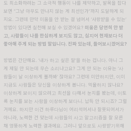
도 최소화하려는 그 소극적 행동이 나를 제약하고
,
발목을 잡다
보면
“
그냥 아무도 만나지 않는 게 최선인가
”
까지 도달하게 되
지요
.
그런데 만약 미움을 안 받는 걸 넘어서
‘
사랑받을 수 있는
’
방법이 있다면 실천해 보실 수 있겠어요
?
미움은 당연히 안 받
고
,
사람들이 나를 한심하게 보지도 않고
,
심지어 현재보다 더
좋아해 주게 되는 방법 말입니다
.
진짜 있는데
,
들어보시겠어요
?
방법은 간단해요
. ‘
내가 하고 싶은 말
’
을 하는 겁니다
.
아니 그
게 제일 안 되는데 무슨 소리냐고요
?
그게 안 되는 이유는
‘
사
람들이 날 이상하게 볼까봐
’
잖아요
?
그런데 미안하지만
,
이미
지금도 사람들은 당신을 이상하게 봅니다
.
억울하지 않나요
?
이상하게 보이지 않으려고 최선을 다해서 눈치를 봤는데
,
이토
록 눈치를 보는 사람을 이상하게 보다니
.
납득 안 되시죠
?
그럴
거에요
.
하지만 이건 하루다님이 어리석어서나 잘못되어서가
아니라
,
노력한 건 맞는데 사람들의 사고 알고리즘을 잘 모른
채 엉뚱하게 노력한 결과에요
.
그러니 앞으로도 사랑받기위해