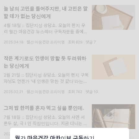
늘 남의 고민을 들어주지만, 내 고민은 말
할 데가 없는 당신에게
4월 18일 :: 집단지성 상담소. 오늘의 편지 우
리 월간 마음건강 뉴스레터 구독자분들 중에는
오늘 사연이 남 일 같지 않다고 느끼는 분들이
2025.04.18
·
월간 마음건강 프리미엄
·
조회 829
·
댓글 7
많을 것 같네요. 저도 오랜 시간 피부로 느끼며
고민해왔던 주제이기도 하고
작은 계기로도 인생이 망할 듯 두려워하
는 당신에게
2월 21일 :: 집단지성 상담소. 오늘의 편지 구독
자님도 언젠가 '내 인생은 망한 것 같다'라는 생
각을 하셨던 적이 있나요? 앗, 과거형이 아닌
2025.02.21
·
월간 마음건강 프리미엄
·
조회 742
·
댓글 10
현재도 그런 기분이 들 때가 있다고요? 가끔은
다른 사람의 사연을 보
그저 밥 한끼를 혼자 먹고 싶을 뿐인데.
7월 18일 :: 집단지성 상담소. 오늘의 사연 서
른두 살, 극 I 인 직장인입니다. 지금 다니는 회
사는 분위기가 유독 '같이'를 중요시해요. 출근
2025.07.18
·
월간 마음건강 프리미엄
·
조회 745
·
댓글 6
해서 퇴근까지 누구와도 말을 하지 않으면 뭔가
월간 마음건강 아카이브 구독하기