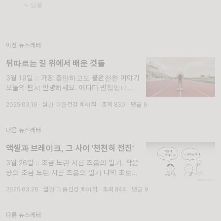
ㄴ 답글
이전 뉴스레터
뒤따르는 길 위에서 배운 것들
3월 19일 :: 가장 충만하고도 불완전한 이야기.
오늘의 편지 안녕하세요. 에디터 민정입니다.
세상에, 벌써 3월 중순을 훌쩍 지났네요! 매년
2025.03.19
·
월간 마음건강 베이직
·
조회 830
·
댓글 9
이맘때쯤이면 '새해에 이런저런 계획을 세웠었
는데, 결국 두 달간 별로 해낸 것도 없네'
다음 뉴스레터
액셀과 브레이크, 그 사이 '천천히 전진'
3월 26일 :: 조금 느린 서른 즈음의 일기. 작은
콩의 조금 느린 서른 즈음의 일기 나의 초보운
전 극복기 “멈추면 안 돼!” 면허 딴 지는 10년
2025.03.26
·
월간 마음건강 베이직
·
조회 844
·
댓글 9
차가 되어가지만 막상 운전은 많이 안 해서 여
전히 초보운전인 나는, 종종 나의
다른 뉴스레터