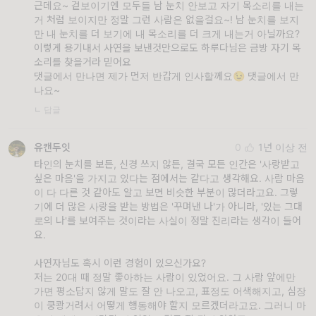
근데요~ 겉보이기엔 모두들 남 눈치 안보고 자기 목소리를 내는
거 처럼 보이지만 정말 그런 사람은 없을걸요~! 남 눈치를 보지
만 내 눈치를 더 보기에 내 목소리를 더 크게 내는거 아닐까요?
이렇게 용기내서 사연을 보낸것만으로도 하루다님은 금방 자기 목
소리를 찾을거라 믿어요
댓글에서 만나면 제가 먼저 반갑게 인사할께요😉 댓글에서 만
나요~
ㄴ 답글
유캔두잇
0
1년 이상 전
타인의 눈치를 보든, 신경 쓰지 않든, 결국 모든 인간은 '사랑받고
싶은 마음'을 가지고 있다는 점에서는 같다고 생각해요. 사람 마음
이 다 다른 것 같아도 알고 보면 비슷한 부분이 많더라고요. 그렇
기에 더 많은 사랑을 받는 방법은 '꾸며낸 나'가 아니라, '있는 그대
로의 나'를 보여주는 것이라는 사실이 정말 진리라는 생각이 들어
요.
사연자님도 혹시 이런 경험이 있으신가요?
저는 20대 때 정말 좋아하는 사람이 있었어요. 그 사람 앞에만
가면 평소답지 않게 말도 잘 안 나오고, 표정도 어색해지고, 심장
이 쿵쾅거려서 어떻게 행동해야 할지 모르겠더라고요. 그러니 마