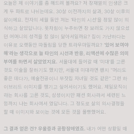
오늘은 제 이야기를 좀 해드려 볼까요? 저 장재열의 인생은 크
게 두 파트로 나뉘는데요. 30살 이전까지의 삶과, 30살 이후의
삶이에요. 전자의 세월 동안 저는 ‘타인의 시선’을 정말 많이 의
식하고 살았답니다. 옷차림이 누추하면 장 보러도 가지 않으셨
던 어머니의 성격을 참 많이 닮아서일까요? 집이 가난하다는
이유로 오랫동안 따돌림을 당한 트라우마일까요?
‘
있어 보여야
해
’
라는 생각으로 늘 타인의 시선과 반응
,
리액션에 수많은 의미
부여를 하면서 살았었지요
.
서울대에 들어갈 때 ‘미대’를 고른
것도 미술을 잘하기도 했지만, 서울대 미대라면 왠지 “머리도
좋은 데다가, 예술전공이니 부잣집 자녀일 것도 같은” 그런 하
이브리드 이미지를 챙기고 싶어서이기도 했어요. 제일모직이
라는 회사를 고른 것도, 삼성이지만 패션 회사라서 세련된 느
낌까지 나는 회사여서 였답니다. 그 정도로 삶의 의사결정을
할 때 이미지와 보이는 것에 모든 것을 몰빵했어요.
그 결과 얻은 건
?
우울증과 공황장애였죠
.
내가 어떤 상황일 때