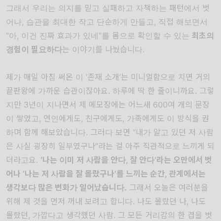
그래서 우리는 의지를 믿고 실패하고 자책하는 패턴에서 벗
어나, 습관을 최대한 작고 단순하게 만들고, 직접 해보면서
“아, 이건 진짜 효과가 있네”를 몸으로 확인할 수 있는
최초의
경험이 필요하다
는 이야기를 나눴습니다.
제가 매일 아침 써온 이 ‘존재 소개’는 미니멀함으로 치면 거의
끝판왕에 가까운 습관이잖아요. 하루에 딱 한 줄이니까요. 그렇
지만 3년이 지나면서 제 메모장에는 어느새 600여 개의 문장
이 쌓였고, 연인에게도, 친구에게도, 가족에게도 이 방식을 권
하며 함께 해보았습니다. 그러다 보면 “내가 알고 있던 저 사람
은 사실 굉장히 일부였구나”라는 걸 아주 직관적으로 느끼게 되
더라고요.
‘나는 이미 저 사람을 안다, 잘 안다’라는 오만에서 벗
어나 ‘나는 저 사람을 잘 몰랐구나’를 느끼는 순간, 관계에서는
생각보다 많은 변화가 일어났습니다.
그래서 오늘은 여러분을
위해 제 것을 먼저 꺼내 보려고 합니다. 나도 몰랐던 나, 나도
몰랐던, 가깝다고 생각했던 사람. 그 모든 거리감의 한 겹을 벗