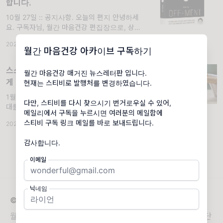
합니다.
10월 27일 :: 공지사항. 오늘의 편지 안녕하세
요. 구독자님, 월간 마음건강 편집장으로, 상담
가로, 또 작가로 살아가고 있는 장재열입니다.
2025.10.27
·
월간 마음건강 베이직
·
조회 874
·
댓글 1
월간 마음건강 아카이브 구독하기
스스로 의지가 약하다고 생각하는 당신에
월간 마음건강 매거진 뉴스레터판 입니다.
게
현재는 스티비로 발행처를 변경하였습니다.
1월 15일 :: off레터. 오늘의 편지 20대와 30
다만, 스티비를 다시 찾으시기 번거로우실 수 있어,
대를 살아오면서 제가 외모에 대해 가장 많이
메일리에서 구독을 누르시면 여러분의 메일함에
들은 말 중 하나는 이거였어요. “담배 안 피우실
스티비 구독 링크 메일를 바로 보내드립니다.
2025.01.15
·
월간 마음건강 베이직
·
조회 858
·
댓글 11
것 같이 생기셨는데...?”
감사합니다.
이메일
닉네임
© 2026 월간 마음건강 아카이브
월간 마음건강이 새로운 보금자리로 이사했습니다. 최상단