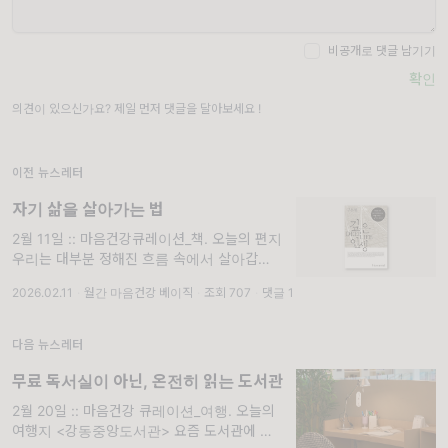
비공개로 댓글 남기기
확인
의견이 있으신가요? 제일 먼저 댓글을 달아보세요 !
이전 뉴스레터
자기 삶을 살아가는 법
2월 11일 :: 마음건강큐레이션_책. 오늘의 편지
우리는 대부분 정해진 흐름 속에서 살아갑니다.
학교를 다니고, 취업을 준비하고, 직장을 다니
2026.02.11
·
월간 마음건강 베이직
·
조회 707
·
댓글 1
며 남들처럼 살아가려 애쓰는 동안 ‘이게 정말
내가 원하는 삶일까’라는 질문
다음 뉴스레터
무료 독서실이 아닌, 온전히 읽는 도서관
2월 20일 :: 마음건강 큐레이션_여행. 오늘의
여행지 <강동중앙도서관> 요즘 도서관에 들어