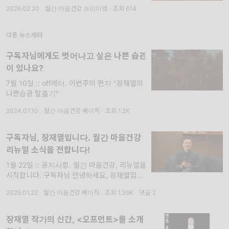
가면 종종 묘한 기분이 들곤 합니다. 책이 가득
2026.02.20
·
월간 마음건강 프리미엄
·
조회 614
꽂혀 있지만 정작 책을 읽는 사람은 많지 않고,
대신 문제집이나 노트북을 펼친 사
다른 뉴스레터
구독자님에게도 벗어나고 싶은 나쁜 습관
이 있나요?
7월 10일 :: off레터. 이번주의 편지 "장재열의
나쁜습관 탈출기"
2024.07.10
·
월간 마음건강 베이직
·
조회 1.2K
구독자님, 장재열입니다. 월간 마음건강
리뉴얼 소식을 전합니다!
1월 22일 :: 공지사항. 월간 마음건강, 리뉴얼을
시작합니다. 구독자님 안녕하세요, 장재열입니
다. 오늘은 아주 중요한 소식을 전할까 합니다.
2025.01.22
·
월간 마음건강 베이직
·
조회 1.36K
·
댓글 2
다소 긴 글이지만 꼭 끝까지 읽어주시면 좋겠다
는 마음이에요
장재열 작가의 신간, <오프먼트>를 소개