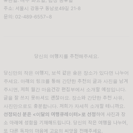
휴관일: 매주 화요일, 법정 공휴일
주소: 서울시 강동구 동남로49길 21-8
문의: 02-489-6557~8
당신의 여행지를 추천해주세요.
당신만의 작은 여행지
,
보석 같은 숨은 장소가 있다면 나누어
주세요
. 아래의 링크
를 통해 간단한 추천의 글과 사진을 남겨
주시면
,
저희 월간 마음건강 편집부에서
소개할 예정입니다
.
글을 잘 쓰지 못하셔도 괜찮아요
.
장소와 간단한 추천 사유
,
사진만으로도 충분합니다
.
저희가
자세히 소개할 테니까요
.
선정되신 분은 <이달의 여행큐레이터>로 선정
하여 사진과 장
소 아래에 성함을 기재해드립니다.
당신의 작은 여행을 나누어
,
또 다른 독자의 마음에 고요의 씨앗을 전해주세요
.