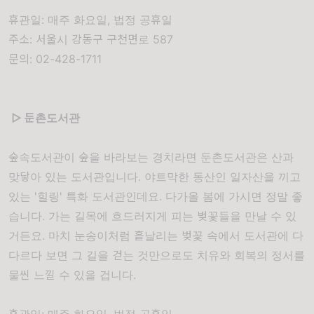
휴관일: 매주 화요일, 법정 공휴일
주소: 서울시 강동구 구천면로 587
문의: 02-428-1711
▷ 둔촌도서관
숲속도서관이 숲을 바라보는 경치라면 둔촌도서관은 산과
맞닿아 있는 도서관입니다. 야트막한 동산인 일자산을 끼고
있는 '힐링' 특화 도서관인데요. 다가올 봄에 가시면 정말 좋
습니다. 가는 길목에 흐드러지게 피는 벚꽃들을 만날 수 있
거든요. 마치 눈송이처럼 흩날리는 벚꽃 속에서 도서관에 다
다르다 보면 그 길을 걷는 것만으로도 치유와 회복의 정서를
물씬 느낄 수 있을 겁니다.