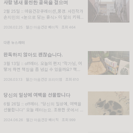
사람 냄새 물씬한 골목을 걸으며
2월 25일 :: 마음건강큐레이션_풍경. 사진작가
손지민의 <눈으로 담는 휴식> 이 달의 키워드 :
사람
2026.02.25
·
월간 마음건강 베이직
·
조회 464
다른 뉴스레터
완독하지 않아도 괜찮습니다.
3월 13일 :: off레터. 오늘의 편지 “작가님, 어
떻게 하면 책장을 좀 넘길 수 있을까요? 책을
사긴 하는데 막상 펴기가 힘들어요.
2026.03.13
·
월간 마음건강 프리미엄
·
조회 610
당신의 일상에 여백을 선물합니다
6월 26일 :: off레터. "당신의 일상에, 여백을
선물합니다" 오늘 레터는요. 조용한 곳에서 읽
으시면 좋겠어요. 지금 전철이나 대중교통 안이
2024.06.26
·
월간 마음건강 베이직
·
조회 999
시라면 집에 가서 열어보셔도 좋고요. 걷고 계
신 중이라면 근처에