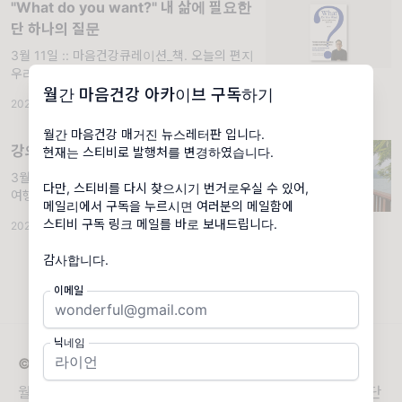
"What do you want?" 내 삶에 필요한
단 하나의 질문
3월 11일 :: 마음건강큐레이션_책. 오늘의 편지
우리는 자주 '언젠가'를 꿈꾸며 오늘을 견뎌냅
니다. 좋은 학교에 가고, 번듯한 직장에 들어가
월간 마음건강 아카이브 구독하기
2026.03.11
·
월간 마음건강 베이직
·
조회 548
남들만큼만 살면 행복해질 거라 믿으며 정해진
궤도를 부지런히 달립니다. 하
월간 마음건강 매거진 뉴스레터판 입니다.
강의 근원에서 만난 가장 순수했던 나
현재는 스티비로 발행처를 변경하였습니다.
3월 20일 :: 마음건강 큐레이션_여행. 오늘의
다만, 스티비를 다시 찾으시기 번거로우실 수 있어,
여행지 <남양주 다산생태공원> 요즘은 고개를
메일리에서 구독을 누르시면 여러분의 메일함에
어디로 돌려도 꽃망울이 터지는, 화려한 축제
스티비 구독 링크 메일를 바로 보내드립니다.
2026.03.20
·
월간 마음건강 프리미엄
·
조회 532
같은 계절입니다. 지난겨울이 그토록 추웠다는
사실이 무색할 만큼 나뭇가지에는 연둣빛
감사합니다.
이메일
닉네임
© 2026 월간 마음건강 아카이브
월간 마음건강이 새로운 보금자리로 이사했습니다. 최상단