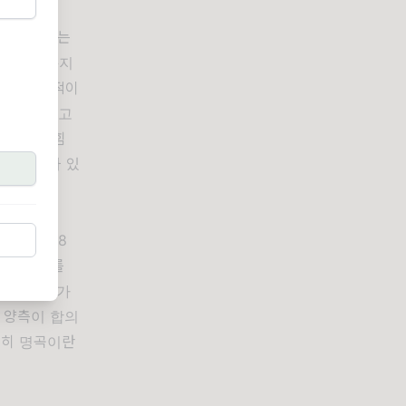
 소리를 듣는
엔 프로 뮤지
et)이 대표적이
은 적이 있다고
 비해 한결 힘
하고 꽉 차 있
콜드플레이
다. 2008
해의 노래'를
 곡의 멜로디가
 양측이 합의
공히 명곡이란