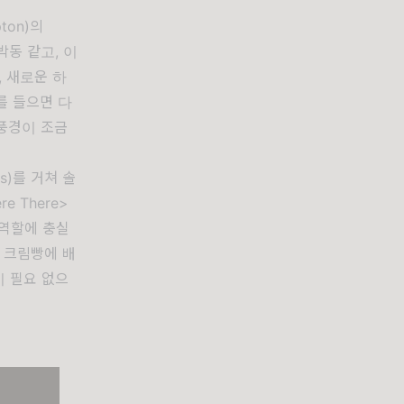
ton)의
박동 같고, 이
 새로운 하
>를 들으면 다
 풍경이 조금
os)를 거쳐 솔
 There>
 역할에 충실
는 크림빵에 배
이 필요 없으