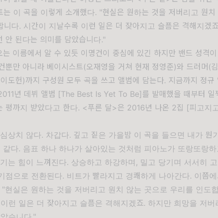
는 이 곡을 이렇게 소개했다. "현실은 원하는 것을 저버리고 원치
니다. 시간이 지날수록 이런 일은 더 잦아지고 슬픔은 격해지겠죠
 안 된다는 의미를 담았습니다."
는 이름에서 알 수 있듯 이명건이 중심에 있긴 하지만 밴드 성격이
건뿐만 아니라 베이시스트(오재영을 거쳐 현재 정영준)와 드러머(김
 이도헌)까지 구성원 모두 곡을 쓰고 앨범에 담는다. 지금까지 정규 
011년 데뷔 앨범 [The Best Is Yet To Be]를 발매했을 때부터 
 평까지 받았다고 한다. <푸른 달>은 2016년 나온 2집 [피고지
심상치 않다. 차갑다. 깊고 짙은 가을밤 이 곡을 들으면 내가 뭔
것 같다. 음표 하나 하나가 살아있는 것처럼 피아노가 또랑또랑
퉁기는 힘이 느껴진다. 상승하고 하강하며, 밀고 당기며 서서히 
 기점으로 전환된다. 비트가 빨라지고 경쾌하게 나아간다. 이쯤에
. "현실은 원하는 것을 저버리고 원치 않는 곳으로 우리를 인도합
 이런 일은 더 잦아지고 슬픔은 격해지겠죠. 하지만 희망을 저버
았습니다."