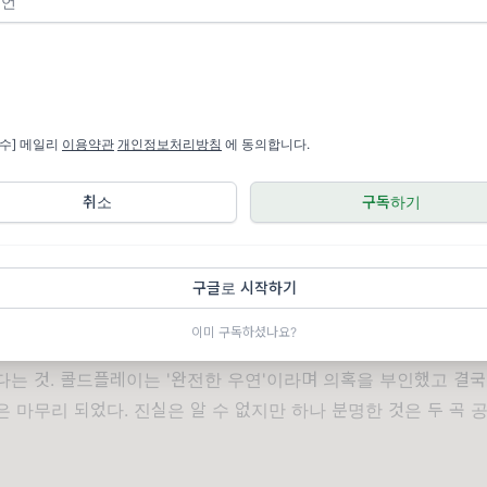
버 제안까지 받았다 하니 그 실력을 대강 짐작할 수 있겠다.
니는 장르뿐만 아니라 연주 주법이나 사운드 연출 측면에서도 장인
 기타 연주자들의 스승, 교과서로 불리는데, 여기서 말하는 연주자
. 그의 제자로 메탈리카(Metallica)의 커크 해밋(Kirk Hamm
장 중의 거장 제프 벡(Jeff Beck)도 조 새트리아니에게 조언을 받
필수] 메일리
이용약관
개인정보처리방침
에 동의합니다.
 Could Fly>는 앞서 소개한 에릭 클랩튼의 <You Were There>에
비트 드럼 위에 펼쳐지는 디스토션 먹인 기타 소리가 상쾌하다. 간결
취소
구독하기
다.
 때 빼놓을 수 없는 일화가 있다. 먼저 멜로디에 귀를 기울여 보자.
의 <Viva La Vida>
가 생각났다면 당신은 굉장히 민첩한 귀의 소유자
구글로 시작하기
이가
<Viva La Vida>
를 내고 빌보드 차트 1위, 그래미 시상식 '올
이미 구독하셨나요?
다만 유일한 오점이 <If I Could Fly>와의 표절 시비였다. 두
다는 것. 콜드플레이는 '완전한 우연'이라며 의혹을 부인했고 결국
 마무리 되었다. 진실은 알 수 없지만 하나 분명한 것은 두 곡 