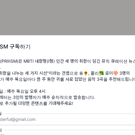
IISM 구독하기
PRIIISM)은 MBTI 내향형(I형) 인간 세 명의 취향이 담긴 뮤직 큐레이션 
.
 취향을 나누는 세 가지 시선"이라는 컨셉으로 숑🌻, 콜리🥦 로이🍄 3명의
가 매주 목요일마다 한 주 동안 귀를 사로 잡았던 음악 3곡을 추천해드립니다
"I hear Jerusalem bells are ringing ♬"…응??
일 : 매주 목요일 오후 4시
 빛나는 두상과 선글라스가 주는 강렬한 인상 때문에 조 새트리아니(
스레터는 3인의 발행자가 매주 순차적으로 발송합니다.
으로 추가될 다양한 콘텐츠를 기대해주세요!
i)를 헤비메탈 기타리스트로만 봤다면 그건 오해다. 사실 내가 그랬다.
기타의 신이라면 조 새트리아니는 전천후다. 데뷔 초에는 재즈 기반
일
후 블루스, 록, 메탈 등으로 영역을 넓혔다. 특히 90년대초 리치
임
lackmore)가 딥 퍼플(Deep Purple)을 탈퇴했을 때 그 대신 1년 