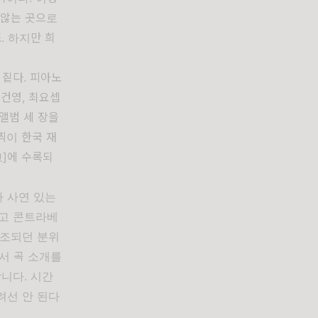
 않는 곳으로
. 하지만 희
 짙다. 피아노
건영, 최요셉
앨범 세 장을
일찍이 한국 재
고]에 수록되
가 사연 있는
하고 콘트라베
고조되던 분위
서 곡 소개를
니다. 시간
려선 안 된다