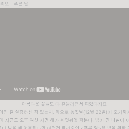
리오 - 푸른 달
아름다운 꽃들도 다 흔들리면서 피었다지요
아진 걸 실감하신 적 있는지. 앞으로 동짓날(12월 22일)이 오기까
미 지금도 오후 여섯 시면 해가 뉘엿뉘엿 저문다. 밤이 긴 나날이
 곡이 밝을 때 어울린다면 이명건 트리오의 <푸른 달>은 밤을 위한 