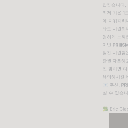
반갑습니다,
최저 기온 1
예 지워지려나
봐도 시원하네
쌀하게 느껴집
이번
PRIIIS
담긴 시원함
한결 차분하
진 밤이면 다
유의하시길 
📧 추신,
PR
실 수 있습니
🥦 Eric Cla