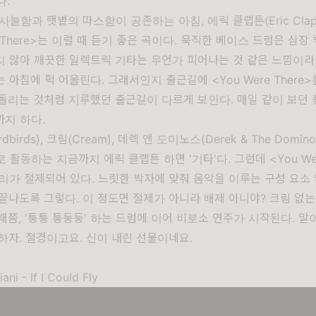
다.
사늘함과 햇볕의 따스함이 공존하는 아침, 에릭 클랩튼(Eric Clap
e There>는 이럴 때 듣기 좋은 곡이다. 묵직한 베이스 드럼은 심장 
 않아 깨끗한 일렉트릭 기타는 무언가 피어나는 것 같은 느낌이라,
 아침에 퍽 어울린다. 그래서인지 출근길에 <You Were There
돌리는 것처럼 지루했던 출근길이 다르게 보인다. 매일 같이 보던
까지 하다.
birds), 크림(Cream), 데렉 앤 도미노스(Derek & The Domin
 활동하는 지금까지 에릭 클랩튼 하면 '기타'다. 그런데 <You Were
리가 절제되어 있다. 느릿한 박자에 맞춰 음악을 이루는 구성 요소
 끝나도록 그렇다. 이 정도면 절제가 아니라 배제 아니야? 크림 없
때쯤, '퉁퉁 퉁둥둥' 하는 드럼에 이어 비로소 연주가 시작된다. 말
하자. 절경이고요. 신이 내린 선물이네요.
ani - If I Could Fly