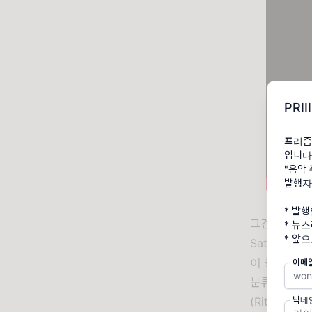
PRI
프리즘(
입니다
"음악
발행자
* 발행
그건 오해다.
* 뉴
* 앞
Satrian
이 블루스 
이메
분류됐으나 이
닉네
(Ritche B