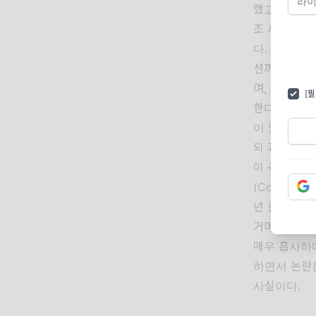
했고 정규 멤
조 새트리아
다. 그리하여
션까지 포함된다
며, 기타 거
[
한다. <If I
이 있다. 8
되 과하지 않
이 곡을 말할
(Coldplay)
년 콜드플레
거머쥐었는데, 
매우 흡사하
하면서 논란은
사실이다.