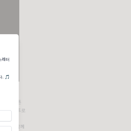
뉴스레터
. 🎵
Joe
 에릭 클랩튼
 기타리스트로
 블랙모어
넘게 투어를 함께