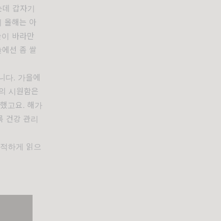
는데 갑자기
이 올해는 아
늘이 바라만
에선 좀 쌀
니다. 가을에
을의 시원함은
했고요. 해가
록 건강 관리
쾌적하게 읽으