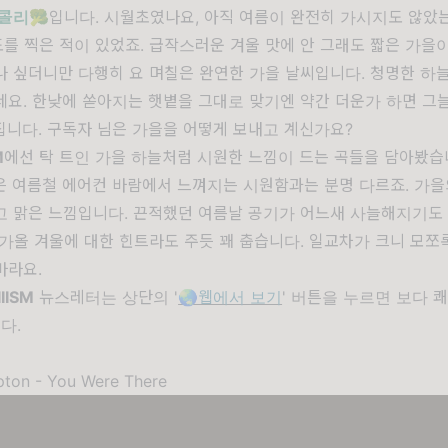
콜리
🥦입니다. 시월초였나요, 아직 여름이 완전히 가시지도 않았
도를 찍은 적이 있었죠. 급작스러운 겨울 맛에 안 그래도 짧은 가을
 싶더니만 다행히 요 며칠은 완연한 가을 날씨입니다. 청명한 하
요. 한낮에 쏟아지는 햇볕을 그대로 맞기엔 약간 더운가 하면 그늘
니다. 구독자 님은 가을을 어떻게 보내고 계신가요?
M
에선 탁 트인 가을 하늘처럼 시원한 느낌이 드는 곡들을 담아봤습
은 여름철 에어컨 바람에서 느껴지는 시원함과는 분명 다르죠. 가
고 맑은 느낌입니다. 끈적했던 여름날 공기가 어느새 사늘해지기도 
가올 겨울에 대한 힌트라도 주듯 꽤 춥습니다. 일교차가 크니 모쪼
바라요.
IIISM
뉴스레터는 상단의 '
🌏웹에서 보기
' 버튼을 누르면 보다 
다.
pton - You Were There