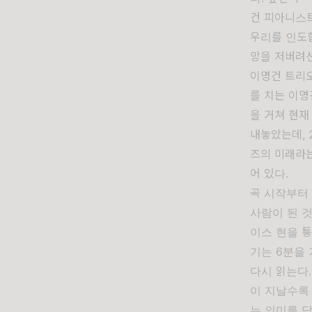
건 피아니스트
우리를 인도합
망을 저버려선
이명건 트리오
를 치는 이명
을 거쳐 현재
내놓았는데, 2
즈의 미래라는
어 있다.
곡 시작부터 
사람이 된 
이스 현을 
기는 6분을
다시 읽는다
이 지날수록
는 의미를 담