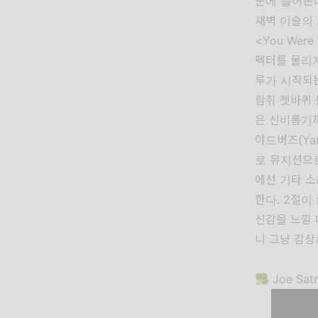
눈에 들어온
새벽 이슬의 
<You Wer
펙터를 물리지
루가 시작되는
람쥐 쳇바퀴 
은 신비롭기
야드버즈(Yard
로 뮤지션으로
에선 기타 소
한다. 2절이
신감을 느낄 
니 그냥 감상
🥦
Joe Satri