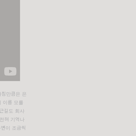
아침만큼은 은
의 이름 모를
출근길도 회사
 전혀 기억나
주변이 조금씩