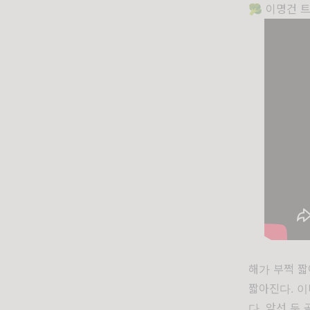
🥦
이명건 트
해가 부쩍 짧
짧아진다. 이
다. 앞선 두