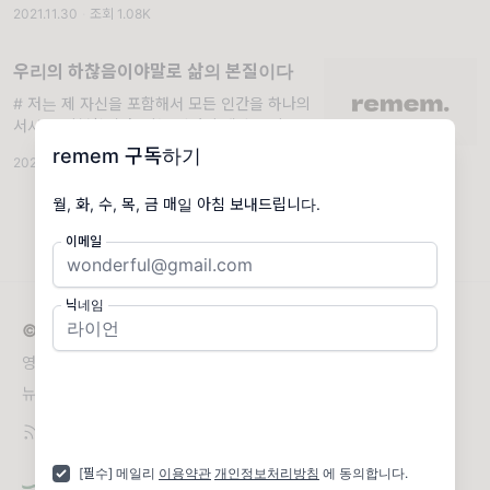
2021.11.30
·
조회 1.08K
것보다 돌아볼 게 많은 나이가 됐다.
우리의 하찮음이야말로 삶의 본질이다
# 저는 제 자신을 포함해서 모든 인간을 하나의
서사로 이해합니다. 이는 인간이 세상을 이해하
는 방식입니다. 우리는 종종 '인간성'이라는 것
remem 구독하기
2024.10.25
·
조회 1.24K
이 당연히 중요하다고 생각하지만, AI가
월, 화, 수, 목, 금 매일 아침 보내드립니다.
이메일
닉네임
© 2026 remem
영감을 주는 메시지. 삶을 풍요롭게 만드는 좋은 문장들.
뉴스레터 문의
remem@remem.so
[필수] 메일리
이용약관
개인정보처리방침
에 동의합니다.