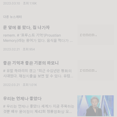
2023.03.10
·
조회 1.16K
하고 싶지 않다. 윌리 로니스 ‘그날
다른 뉴스레터
문 앞에 봄 왔다, 집 나가자
remem. # '프루스트 기억'(Proustian
Memory)라는 용어가 있다. 음식을 먹다가 음
식과 관련된 과거의 기억을 회상하게 되는 현상
2023.02.21
·
조회 954
을 일컫는다. 일부러 의도하지 않았
좋은 기억과 좋은 기분의 하모니
# 유발 하라리의 경고 "최근 수십년은 평화의
시대였다. 재정지출을 보면 알 수 있다. 유럽연
합(EU)의 회원국가 평균 국방비는 예산의 3%
2022.03.21
·
조회 1.01K
이고 전 세계를 기준으로 하면 6% 수준
우리는 언제나 좋았다
# 우리는 언제나 좋았다 세계가 지금 주목하는
것뿐 배우 윤여정이 제42회 청룡영화상 오프닝
에 등장해 감사 인사를 전했다. “어느 덧 바라볼