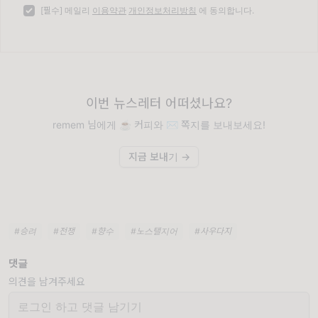
[필수] 메일리
이용약관
개인정보처리방침
에 동의합니다.
이번 뉴스레터 어떠셨나요?
remem 님에게 ☕️ 커피와 ✉️ 쪽지를 보내보세요!
지금 보내기 →
#승려
#전쟁
#향수
#노스탤지어
#사우다지
댓글
의견을 남겨주세요