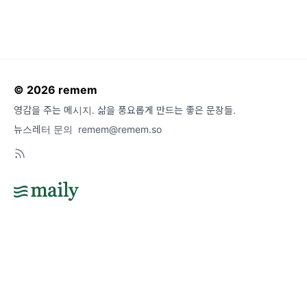
© 2026 remem
영감을 주는 메시지. 삶을 풍요롭게 만드는 좋은 문장들.
뉴스레터 문의
remem@remem.so
도움말
오류 및 기능 관련 제보
서비스 이용 문의
admin@team.maily.so
채팅으로 문의하기
메일리 사업자 정보
이용약관
|
개인정보처리방침
|
정기결제 이용약관
|
라이선스