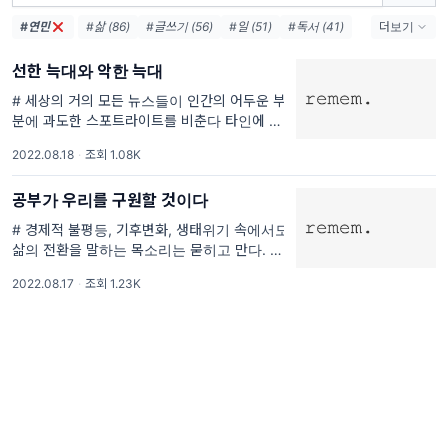
#연민
#삶 (86)
#글쓰기 (56)
#일 (51)
#독서 (41)
더보기
#꾸준함 (38)
#친절 (38)
#사랑 (35)
선한 늑대와 악한 늑대
#오늘 (28)
#행복 (27)
#책 (25)
#예술 (22)
#우주 (17)
#죽음 (17)
#이야기 (16)
# 세상의 거의 모든 뉴스들이 인간의 어두운 부
분에 과도한 스포트라이트를 비춘다 타인에 대
#배움 (16)
한 끝없는 의심을 생성하는 것은 엘리트, 지식
2022.08.18
·
조회 1.08K
인도 못지않다. 브레흐만은 20세기의 명저로
공부가 우리를 구원할 것이다
# 경제적 불평등, 기후변화, 생태위기 속에서도
삶의 전환을 말하는 목소리는 묻히고 만다. 솔
직하고 담대하게 진리를 얘기한다는 뜻을 가진
2022.08.17
·
조회 1.23K
‘파레시아’의 철학은 사라지고, 구조를 해