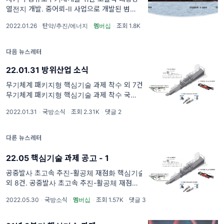
열전지 개발. 중어뢰-II 사업으로 개발된 범상
어 어뢰는 장보고-II/III 잠수함에 탑재되어 적
2022.01.26
·
탄약/추진/에너지
·
멤버십
·
조회 1.8K
수상함 및 잠수함을 공격하는 수중 유도무기체
계이다. 광섬유에 의해 유도되며, 능동/수동음
향 및
다음 뉴스레터
22.01.31 방위산업 소식
무기체계 패키지형 핵심기술 과제 착수 외 7건.
무기체계 패키지형 핵심기술 과제 착수 국방기
술진흥연구소는 2021년 신규 기획한 「무기체
2022.01.31
·
국방소식
·
조회 2.31K
·
댓글 2
계 패키지형 핵심기술」 34개 과제를 올해부
터 순차적으로 착수한다. 「무기체계 패키지형
핵심
다른 뉴스레터
22.05 핵심기술 과제 공고 - 1
공중발사 초고속 추진-활공체 재점화 핵심기술
외 8건. 공중발사 초고속 추진-활공체 재점화
핵심기술('22.07~'27.06)
2022.05.30
·
국방소식
·
멤버십
·
조회 1.57K
·
댓글 3