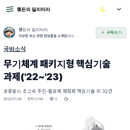
쉘든의 밀리터리
쉘든의 밀리터리
구독하기
다양한 국방 관련 정보들을 소개합니다.
국방소식
무기체계 패키지형 핵심기술
과제('22~'23)
공중발사 초고속 추진-활공체 재점화 핵심기술 외 32건
2022.01.28
|
조회 2.14K
|
0
|