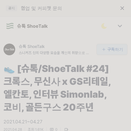
협업 및 커피챗 문의
공지
슈톡 ShoeTalk
슈톡 ShoeTalk
구독하기
스니커즈 신의 다양한 모습을 개인의 취향으로 기록
합니다 ㅣ shoetalk.xyz
👟 [슈톡/ShoeTalk #24]
크록스, 무신사 x GS리테일,
엘칸토, 인터뷰 Simonlab,
코비, 골든구스 20주년
2021.04.21~04.27
2021.04.28
|
조회 1.61K
|
0
|