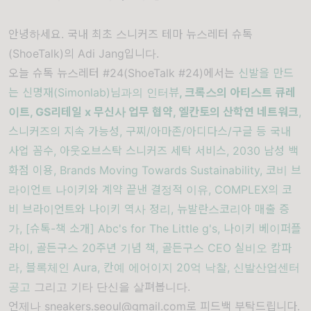
안녕하세요. 국내 최초 스니커즈 테마 뉴스레터 슈톡
(ShoeTalk)의 Adi Jang입니다.
오늘 슈톡 뉴스레터 #24(ShoeTalk #24)에서는
신발을 만드
는 신명재(Simonlab)님과의 인터뷰
, 크록스의 아티스트 큐레
이트, GS리테일 x 무신사 업무 협약, 엘칸토의 산학연 네트워크
,
스니커즈의 지속 가능성, 구찌/아마존/아디다스/구글 등 국내
사업 꼼수, 아웃오브스탁 스니커즈 세탁 서비스, 2030 남성 백
화점 이용, Brands Moving Towards Sustainability, 코비 브
라이언트 나이키와 계약 끝낸 결정적 이유, COMPLEX의 코
비 브라이언트와 나이키 역사 정리, 뉴발란스코리아 매출 증
가, [슈톡-책 소개] Abc's for The Little g's, 나이키 베이퍼플
라이, 골든구스 20주년 기념 책, 골든구스 CEO 실비오 캄파
라, 블록체인 Aura, 칸예 에어이지 20억 낙찰, 신발산업센터
공고
그리고 기타 단신을 살펴봅니다.
언제나
sneakers.seoul@gmail.com
로 피드백 부탁드립니다.