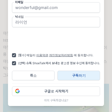
이메일
닉네임
아웃오브스탁, 세탁 서비스
https://www.instagram.com/outofstock_kr/
아웃오브스탁이 스니커즈 세탁 서비스를 시작한다. 서비스 이
용 가격은 27,000원으로 약간 고민되는 가격이지만 기계가
[필수] 메일리
이용약관
개인정보처리방침
에 동의합니다.
아닌 전문가가 개별로 손세탁을 진행한다고 한다. 아웃오브스
(선택) 슈톡 ShoeTalk에서 보내는 광고성 정보 수신에 동의합니다.
탁이 백화점에 입점해있는만큼 백화점 수수료가 붙은 느낌...
그래도 이런 틈새 서비스는 상당히 좋은 아이디어다.
취소
구독하기
구글로 시작하기
이미 구독하셨나요?