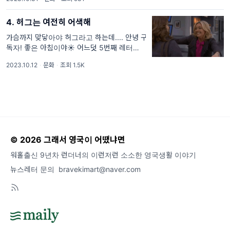
빠른 게 왜 이렇게 씁쓸한지😭 점점 더 어둡고
쌀쌀해지는 겨울 따숩게
4. 허그는 여전히 어색해
가슴까지 맞닿아야 허그라고 하는데.... 안녕 구
독자! 좋은 아침이야☀️ 어느덧 5번째 레터를
보내~! 뭔가를 꾸준히 한다는 것은 감정기복에
2023.10.12
·
문화
·
조회 1.5K
굴하지 않고 단단하게 밀고 나간다는 거잖아.
그게 부족해서 이렇게 뉴스레터
© 2026 그래서 영국이 어땠냐면
워홀출신 9년차 런더너의 이런저런 소소한 영국생활 이야기
뉴스레터 문의
bravekimart@naver.com