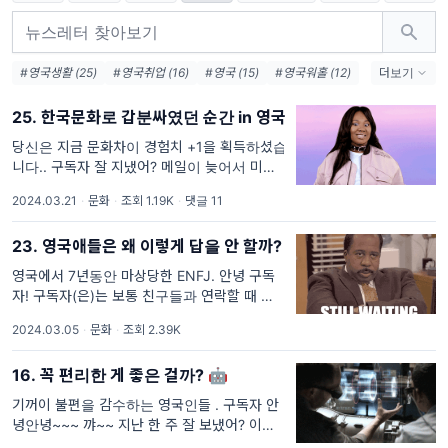
#영국생활 (25)
#영국취업 (16)
#영국 (15)
#영국워홀 (12)
더보기
#해외생활 (7)
#영어 (6)
#해외취업 (5)
#런던생활 (4)
25. 한국문화로 갑분싸였던 순간 in 영국
#문화차이 (4)
#워킹홀리데이 (4)
#러쉬 (3)
#영국알바 (3)
#영국문화 (3)
당신은 지금 문화차이 경험치 +1을 획득하셨습
니다.. 구독자 잘 지냈어? 메일이 늦어서 미안
해😭 요 며칠간 정말 눈코뜰새 없이 바빠서 뉴
2024.03.21
·
문화
·
조회 1.19K
·
댓글 11
스레터를 목요일에서야 보낼 수 있게 되었어.
그동안 잘 지내고 있었기를 바라❤️ 구독자
23. 영국애들은 왜 이렇게 답을 안 할까?
영국에서 7년동안 마상당한 ENFJ. 안녕 구독
자! 구독자(은)는 보통 친구들과 연락할 때 답장
이 빠른 편이야? 나는 한국애들과는 늦어도 다
2024.03.05
·
문화
·
조회 2.39K
음날까지 답장하는 편이야. 영국애들과 얘기할
때는 2-3일 뒤에 보
16. 꼭 편리한 게 좋은 걸까? 🤖
기꺼이 불편을 감수하는 영국인들 . 구독자 안
녕안녕~~~ 꺄~~ 지난 한 주 잘 보냈어? 이번
주는 드디어 크리스마스가 지나간 주야... 뜨아