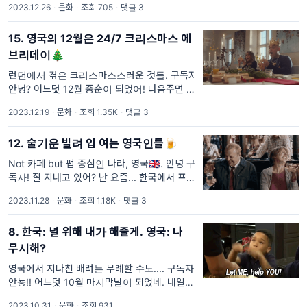
2023.12.26
·
문화
·
조회 705
·
댓글 3
이제 2023년도 1주일도 채 남지 않았어. 😳
3n년째 맞이하는 새
15. 영국의 12월은 24/7 크리스마스 에
브리데이🎄
런던에서 겪은 크리스마스스러운 것들. 구독자
안녕? 어느덧 12월 중순이 되었어! 다음주면 벌
써 크리스마스🎄 밤은 더 일찍, 더 까맣게 찾아
2023.12.19
·
문화
·
조회 1.35K
·
댓글 3
오고 거리에 캐롤송이 울려퍼지는 이맘 때쯤이
면 항상 마음이 묘하게 일렁거
12. 술기운 빌려 입 여는 영국인들🍺
Not 카페 but 펍 중심인 나라, 영국🇬🇧. 안녕 구
독자! 잘 지내고 있어? 난 요즘... 한국에서 프리
랜서일을 시작하면서 현타를 많이 겪고 있어.
2023.11.28
·
문화
·
조회 1.18K
·
댓글 3
프리랜서를 너무 막연하고 쉽게 생각했나봐. 고
객확보를 위해 단가를 많이
8. 한국: 널 위해 내가 해줄게. 영국: 나
무시해?
영국에서 지나친 배려는 무례할 수도.... 구독자
안뇽!! 어느덧 10월 마지막날이 되었네. 내일이
면 이제 올해도 두 달밖에 남지 않아. 시간 참
2023.10.31
·
문화
·
조회 931