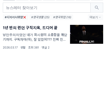
#디자이너취업
#영국생활 (25)
#영국취업 (16)
더보기
#영국 (15)
#영국워홀 (12)
1년 반의 런던 구직지옥, 드디어 끝
#해외생활 (7)
#영어 (6)
#해외취업 (5)
#런던생활 (4)
#문화차이 (4)
낭만주의자였던 내가 회사원의 소중함을 깨닫
기까지. 구독자야(아), 잘 있었어??? 진짜 진짜
#워킹홀리데이 (4)
#러쉬 (3)
오랜만이지 ㅜㅜ 마지막 레터를 보낸 지 벌써 1
#영국알바 (3)
#영국문화 (3)
2026.03.17
·
생활
·
조회 381
·
댓글 2
년이 훌쩍 넘었더라고. 그런데도 신기하게 구독
자가 한 명도 안 줄고, 오히려 한두명