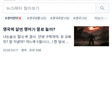
#영어현타
#영국생활 (25)
#영국취업 (16)
#영국 (15)
더보기
#영국워홀 (12)
#해외생활 (7)
#영어 (6)
영국에 살면 영어가 절로 늘까?
#해외취업 (5)
#런던생활 (4)
#문화차이 (4)
#워킹홀리데이 (4)
#러쉬 (3)
#영국알바 (3)
나는솔로 절대 못 끊어. 안녕 구독자야, 유 오롸
잇? 잘 지냈어? 어느새 5월이다…! 한 달에 한
#영국문화 (3)
번씩은 보내려고 했는데, 4월이 정신없이 후다
2026.05.11
·
영어
·
조회 368
닥 지나가버렸지 뭐야🫠 그동안 나는 5년 만에
돌아간 영