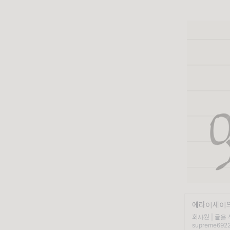
에라이세이의
회사원 | 글을
supreme692