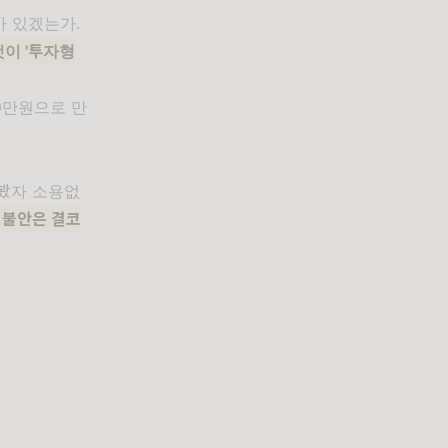
가 있겠는가.
이 '투자형
00만원으로 만
려봤자 소용없
면 불안은 결코