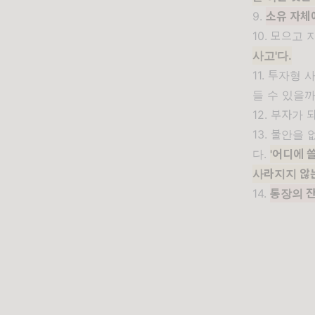
9.
소유 자체
10. 모으고
사고'다.
11. 투자형
들 수 있을까
12. 부자가
13. 불안을
다.
'어디에 
사라지지 않
14.
통장의 잔