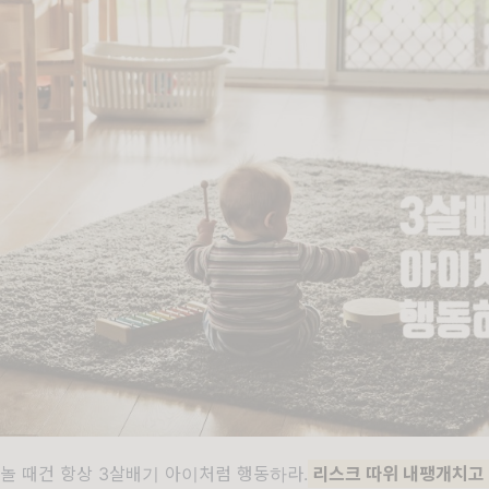
건 놀 때건 항상 3살배기 아이처럼 행동하라.
리스크 따위 내팽개치고 