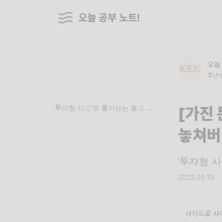
오늘 공부 노트!
오늘
초년생
'투자형 사고'로 돌아보는 놀고 먹는 법.
[가진 
놓쳐버
'투자형 사
2022.05.15
|
사이드로 사이