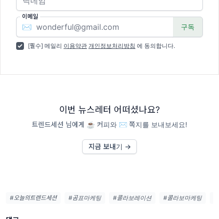
이메일
✉️
[필수] 메일리
이용약관
개인정보처리방침
에 동의합니다.
이번 뉴스레터 어떠셨나요?
트렌드세션 님에게 ☕️ 커피와 ✉️ 쪽지를 보내보세요!
지금 보내기 →
#오늘의트렌드세션
#곰표마케팅
#콜라보레이션
#콜라보마케팅
#