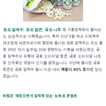
‘
곰표 밀맥주
’, ‘
곰표 팝콘
’, ‘
곰표 나쵸
’ 등 식품업계와의 콜라보
도 성공적으로 이뤄졌습니다. 특히 지난 5월 국내 수제맥주
제조업체 세븐브로이와 협업해 출시한 곰표 밀맥주는 초도 물
량 30만 개가 일주일 만에 완판되는 기록을 세웠는데요. 곰
표 밀맥주의 유행에 곰표 오리지널 팝콘, 곰표 오리지널 나쵸
등 안주류도 덩달아 인기를 끌었습니다. 지난해 출시된 곰표
팝콘은 곰표 밀맥주 출시 이전 대비
매출이 40% 증가
할 정도
였습니다.
비법은 ‘재밌으면서 설득력 있는’ 뉴트로 콘셉트