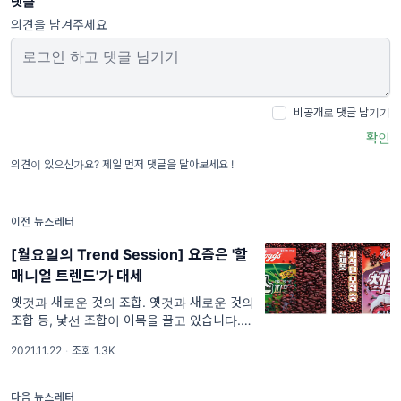
댓글
의견을 남겨주세요
비공개로 댓글 남기기
확인
의견이 있으신가요? 제일 먼저 댓글을 달아보세요 !
이전 뉴스레터
[월요일의 Trend Session] 요즘은 '할
매니얼 트렌드'가 대세
옛것과 새로운 것의 조합. 옛것과 새로운 것의
조합 등, 낯선 조합이 이목을 끌고 있습니다. 특
히 요즘 광고에는, 할매니얼 트렌드가 대세인데
2021.11.22
·
조회 1.3K
요. 할매니얼이란 할머니와 ‘밀레니얼’을 합친
단어로 할아버지, 할
다음 뉴스레터