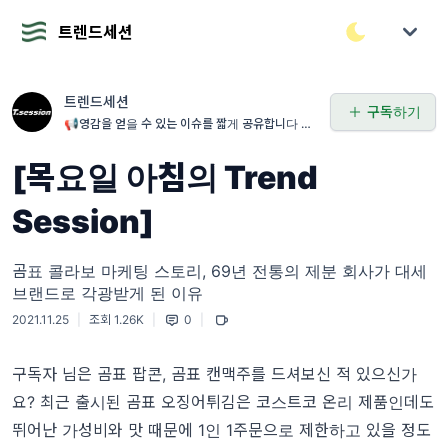
트렌드세션
트렌드세션
구독하기
📢영감을 얻을 수 있는 이슈를 짧게 공유합니다 📢
마케팅 트렌드/인사이트/뉴스 대신 정리해드릴게요
[목요일 아침의 Trend
Session]
곰표 콜라보 마케팅 스토리, 69년 전통의 제분 회사가 대세
브랜드로 각광받게 된 이유
2021.11.25
|
조회 1.26K
|
0
|
구독자 님은 곰표 팝콘, 곰표 캔맥주를 드셔보신 적 있으신가
요? 최근 출시된 곰표 오징어튀김은 코스트코 온리 제품인데도
뛰어난 가성비와 맛 때문에 1인 1주문으로 제한하고 있을 정도