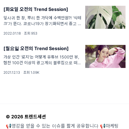
푸는 것을 의미하는데요. 2021년 한 해 마케팅
전략의 핵심이었던 '
[화요일 오전의 Trend Session]
잎사귀 한 장, 뿌리 한 가닥에 수백만원?! '식테
크'가 뜬다. 코로나19가 장기화되면서 중고 거
래 시장 또한 급격히 활성화되었는데요. 옷, 전
2022.01.18
·
조회 953
자기기 같은 일반적인 중고 거래 물품 이외에
도, 식물 뿌리 한 가닥을 중고시장에 팔며 이익
을 챙기는
[월요일 오전의 Trend Session]
가상 인간 '로지'는 어떻게 유튜브 1500만 뷰,
협찬 100건 이상의 광고계의 블루칩으로 떠올
랐나? 제작자 백승엽·이유리나 인터뷰. 구독자
2021.12.13
·
조회 1.09K
님은 가상 인플루언서 '로지'를 알고 계신가요?
올해 7월 보험사 신한라이프의 광고모델로 출
현한 로지가 자동차 광고, 호텔 마케팅 광고에
...
© 2026 트렌드세션
📢영감을 얻을 수 있는 이슈를 짧게 공유합니다 📢마케팅