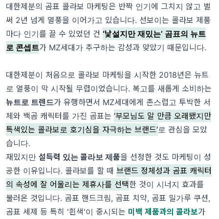
대한제분의 곰표 콜라보 마케팅은 반짝 인기에 그치지 않고 벌
써 2년 넘게 열풍을 이어가고 있습니다. 선보이는 콜라보 제품
마다 인기를 끌 수 있었던 건
‘낯설지만 재밌는’ 곰표의 뉴트
로 콘셉트
가 MZ세대가 추구하는 감성과 맞았기 때문입니다.
대한제분이 처음으로 콜라보 마케팅을 시작한 2018년은 뉴트
로 열풍이 막 시작될 무렵이었습니다. 복고를 새롭게 소비하는
뉴트로 트렌드
가 유행하면서 MZ세대에게 촌스럽고 투박한 서
체와 백곰 캐릭터를 가진 곰표는
‘부모님도 알 만큼 오래됐지만
특색있는 콜라보로 호기심을 자극하는 브랜드’
로 관심을 모았
습니다.
재밌지만
설득력 있는 콜라보 제품
을 선정한 것도 마케팅이 성
공한 이유입니다. 콜라보를 할 때
브랜드 정체성과 곰표 캐릭터
의 속성에 잘 어울리는 제휴사를 선택
한 것이 시너지 효과를
불러온 것입니다. 곰표 핸드크림, 곰표 치약, 곰표 밀가루 쿠션,
곰표 세제 등 특히 '흰색'이 중시되는
미백 제품과의 콜라보
가