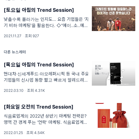
[토요일 아침의 Trend Session]
낮출수록 올라가는 인지도... 요즘 기업들은 ‘자
기 비하 마케팅’을 활용한다. ◇“에이..소..에이
서..에이수스 노트북 스벅 출입 가능한가?” 인
2021.11.27
·
조회 927
기 유튜브 크리에이터 장삐쭈가 만든 ‘노트
북’이라는 애니메이션이 국내외 커뮤니티에서
화제입니다. '스타벅스에 가려
다른 뉴스레터
[목요일 아침의 Trend Session]
현대차∙신세계푸드∙아모레퍼시픽 등 국내 주요
기업들의 신사업 동향 짧고 빠르게 알려드려요.
[항목1] 현대자동차, 자체 '중고차 연구소' 통한
2022.03.10
·
조회 4.31K
중고차 판매 사업 추진 7일 현대자동차는 성능
검사와 수리를 거친 후 품질을 인증해 판매하는
'인증 중고차'(CPO, Certi
[화요일 오전의 Trend Session]
식음료업계의 2022년 상반기 마케팅 전략은?
영역 간 경계 푸는 '언락' 마케팅. 식음료업계가
‘언락(Unlock)’ 마케팅에 집중하고 있습니다.
2022.01.25
·
조회 4.54K
언락 마케팅은 굳게 잠겨있던 영역 간 경계를