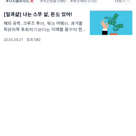
#디지털노마드
#주간성찰 (186)
#뉴스레터 (170)
더보기
#일과삶의주간성찰 (170)
#성찰 (164)
[일과삶] 나는 스무 살, 돈도 있어!
#사색 (153)
#토요일아침 (152)
#주간일기 (126)
#일과삶 (40)
해외 유학, 크루즈 투어, 워크 어웨이. 과거를
회상하며 후회하기보다는 미래를 꿈꾸며 한 발
#글쓰기 (37)
#직장인 (28)
#도전 (28)
짝 다가서는 사람이라 아티스트 웨이, 마이웨이
#독서 (24)
#여행 (20)
#성장 (20)
2024.09.21
·
조회 580
모임의 과제 글 "당신이 스무 살이고 돈이 있다
#덴마크 (18)
면 해보고 싶은 것 세 가지를 쓴다.