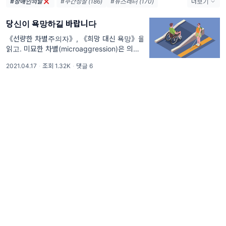
#장애인의날
#주간성찰 (186)
#뉴스레터 (170)
더보기
#일과삶의주간성찰 (170)
#성찰 (164)
당신이 욕망하길 바랍니다
#사색 (153)
#토요일아침 (152)
#주간일기 (126)
#일과삶 (40)
《선량한 차별주의자》, 《희망 대신 욕망》을
읽고. 미묘한 차별(microaggression)은 의도
#글쓰기 (37)
#직장인 (28)
#도전 (28)
했든 의도하지 않았든 적대적, 경멸적, 비판적
#독서 (24)
#여행 (20)
#성장 (20)
2021.04.17
·
조회 1.32K
·
댓글 6
으로 말하거나, 특정 사람 혹은 그룹에게 인종,
#덴마크 (18)
성별, 성적 지향, 종교적인 모욕을 주