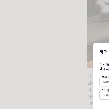
책덕
월요일
밖에서
☕ 일단 출
이메
언제 다 할
가 있다면 
닉네
어지는 시기
니다. 고치다