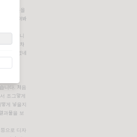
야 할 부분을
없는지 살펴봐
DF를 올립니
작비가 얼마 차
렇게 돼버렸네
습니다. 처음
아서 조그맣게
어떻게 넣을지
 결과물을 보
느낌으로 디자