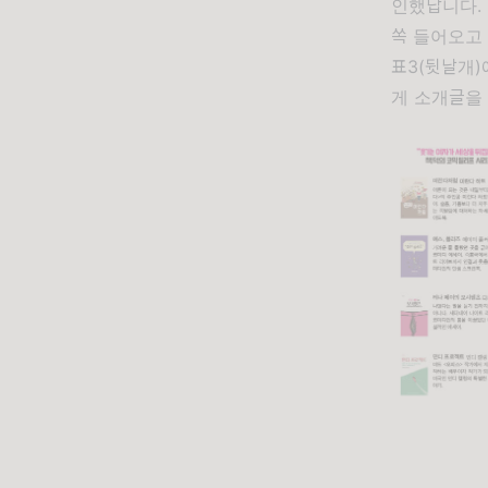
인했답니다.
쏙 들어오고
표3(뒷날개
게 소개글을