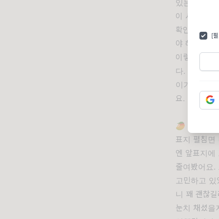
있는 거죠.
이 시기에는 
확인하는 데
[
야 해요.
이렇게 확인을
다. 이번 책
이가 나지 않
요. 허허. 
🥭 망고 작
표지 펼침면
엔 앞표지에
줄여봤어요.
고민하고 있
니 꽤 괜찮
눈치 채셨을