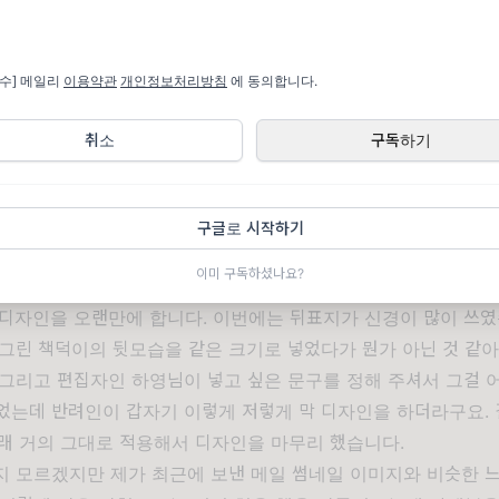
최대한 글을 읽지 않으려고 애씁니다. 전체적인 틀과 통일성을 지켜
 주의를 기울이고요. 페이지 번호라든지 줄맞춤이라든지 어긋난 게 
필수] 메일리
이용약관
개인정보처리방침
에 동의합니다.
 하고 나면 이제 월요일에는 인쇄소 웹하드에 최종 인쇄 데이터 P
취소
구독하기
 초판을 1000부 찍을까 1500부 찍을까 고민을 많이 했는데요. 제
아서 1500부로 해버렸습니다. 적게 찍자고 매번 생각하면서도 이
잘 팔아봐야죠.
구글로 시작하기
이미 구독하셨나요?
업실
 디자인을 오랜만에 합니다. 이번에는 뒤표지가 신경이 많이 쓰였
 그린 책덕이의 뒷모습을 같은 크기로 넣었다가 뭔가 아닌 것 같
 그리고 편집자인 하영님이 넣고 싶은 문구를 정해 주셔서 그걸 
었는데 반려인이 갑자기 이렇게 저렇게 막 디자인을 하더라구요.
길래 거의 그대로 적용해서 디자인을 마무리 했습니다.
지 모르겠지만 제가 최근에 보낸 메일 썸네일 이미지와 비슷한 