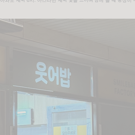
아와도 새벽 6시. 아스라한 새벽 빛을 느끼며 잠에 들 때 굉장히