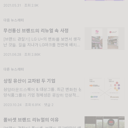
봤습니다. 메타버스(Meta 가상, 초월 +
2021.05.31
·
조회 2.9K
Univers 세계, 우주)라는 키워드를 하루에도
몇번씩 각종 매체를 통해
다음 뉴스레터
무선통신 브랜드의 리뉴얼 속 사정
[브랜드 관찰기] LG U+의 변화를 보면서 생각
난 것들. 길을 지나가 LG마크를 전면에 배치한
LG U+간판이 눈에 들어왔습니다. 원래 육각
2021.06.28
·
조회 2.86K
입체형의 U+로고마크와 Suare를 결합해서 쓰
던 걸 리뉴얼한건데 이제야 알아봤네요. 브랜드
로
다른 뉴스레터
상징 유산이 교차된 두 기업
삼양라운드스퀘어 & 대상그룹. 최근 변화한 삼
양식품그룹의 기업 정체성은 굉장히 인상적으
로 다가왔습니다. 라면 만드는 회사라는 인식이
2023.10.24
·
조회 6.91K
·
댓글 2
곳인데, 마치 첨단 기술 기업과 같은 이미지로
변신했기 때문입니다. 새롭게 바
폴바셋 브랜드 리뉴얼의 이유