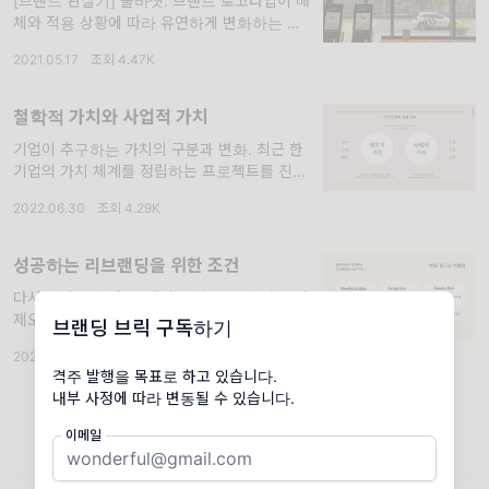
[브랜드 관찰기] 폴바셋. 브랜드 로고타입이 매
체와 적용 상황에 따라 유연하게 변화하는 건
맞는걸까? 브랜드 아이덴티티에 있어서 가장
2021.05.17
·
조회 4.47K
중요한 기준 중 하나라고 하는 일관성과 통일성
이라고 측면에서 봤을 때,
철학적 가치와 사업적 가치
기업이 추구하는 가치의 구분과 변화. 최근 한
기업의 가치 체계를 정립하는 프로젝트를 진행
하면서 ‘변화’라는 키워드에 대해 깊이 생각하
2022.06.30
·
조회 4.29K
는 계기를 가졌습니다. 이 기업이 가진 가치가
과연 무엇인지를 찾는 일도 쉽지 않았
성공하는 리브랜딩을 위한 조건
다시 설레게 하라. 브랜딩이 화두가 된 것은 어
제오늘의 일이 아닙니다. 그중에서도 ‘리브랜
브랜딩 브릭 구독하기
딩’은 최근 시장에서 가장 눈에 띄는 기업 활동
2025.06.05
·
브랜딩
·
조회 3.46K
중 하나라고 할 수 있습니다. 저는 오래전부터
격주 발행을 목표로 하고 있습니다.
진정한 브랜딩은
내부 사정에 따라 변동될 수 있습니다.
이메일