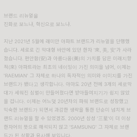
브랜드 리뉴얼을
진화로 보느냐, 혁신으로 보느냐.
지난 2021년 5월에 래미안 아파트 브랜드가 리뉴얼을 단행했
습니다. 세로로 긴 막대형 바안에 있던 한자 '
來,
美,
安'가 사라
졌습니다. 편안함(
安)과 아름다움(
美)의 가치를 담은 미래지향
적(
來) 아파트라는 최초의 네이밍이 가진 의미을 넘어, 이제는
'RAEMIAN' 그 자체로 하나의 독자적인 의미와 이미지를 가진
브랜드가 됐다고 생각합니다. 아마도 20년 전에 3개의 세로막
대가 세워진 심벌이 만들어졌다면 받아들여지기가 쉽지 않았
을 겁니다. 이제는 어느덧 20년차의 파워 브랜드로 성장했고
익숙한 브랜드가 되면서 과감한 생략을 통한 단순미 넘치게 브
랜드 리뉴얼을 할 수 있었겠죠. 2000년 삼성 '
三
星'이 더 이상
한자어의 뜻으로 해석되지 않고
'SAMSUNG' 그 자체로 브랜
드가 된 상황과 유사해 보입니다.