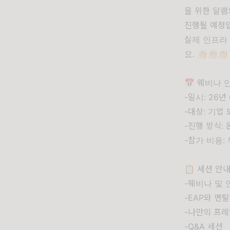
을 위한 달램
진행될 예정
실제 인프라
요. 👏🏻👏🏻👏🏻
📅 웨비나 
-일시: 26년
-대상: 기업
-진행 방식:
-참가 비용:
📋 세션 안
-웨비나 및 
-EAP와 멘
-나만의 프레
-Q&A 세션