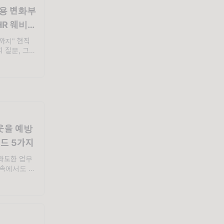
 채용 변화부
HR 웨비나
세요!
무까지" 현직
 질문, 그 해
 담았습니다.
로 쓸
웃을 예방
드 5가지
 과도한 업무
 속에서도 무
탄력성 강화
하세요, 달램
 남지 않았습
어떠...