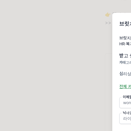
👉 웨비나
>>
https:/
브릿
브릿지
HR·
받고 
카테고리
심리상
전체 
이메
닉네