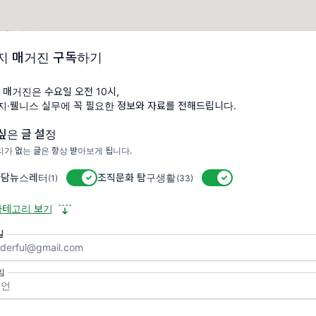
 신청하기
/event-us.kr/m/126732/54749
지 매거진 구독하기
 매거진은 수요일 오전 10시,
복지·웰니스 실무에 꼭 필요한 정보와 자료를 전해드립니다.
싶은 글 설정
가 없는 글은 항상 받아보게 됩니다.
다가올 뉴스레터가 궁금하신가요?
담뉴스레터
활성/비활성 스위치
조직문화 탐구생활
활성/비활성 스위치
(1)
(33)
지금 구독해서 새로운 레터를 받아보세요
카테고리 보기
일
닉네임
임
이메일
✉️
[필수] 메일리
이용약관
개인정보처리방침
에 동의합니다.