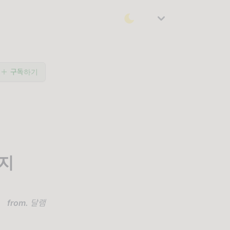
구독하기
까지
from.
달램