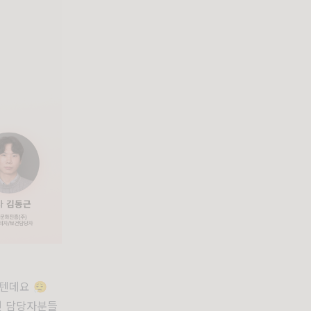
데요 😮‍💨
건 담당자분들