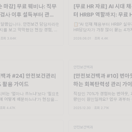
순 마감] 무료 웨비나: 직무
[무료 HR 자료] AI 시대
검사 이후 설득부터 관리
터 HRBP 역할까지: 무료 
패키지에서 해답을 찾아보
 달램입니다. 안전보건 담당자라면
📋"AI 인재 채용부터 HRBP 실
과지를 보고 막막했던 현장 경험, 한
HR담당자가 가장 많이 묻는 4가지
데요 😮‍💨 고위험군이 나왔음에도
답을 웨비나 VOD💻와 자료집에
조회 3.64K
2026.06.01
·
조회 4.4K
프라가 없어 고민 중이신 전국
채용·육성·조직 운영 현장에서 바
안전보건백과
백과 #24] 안전보건관리
[안전보건백과 #10] 번아
0% 활용 가이드
하는 회복탄력성 관리 가이
비는 '얼마나 쓰느냐'보다 '필요한
직장인 70%가 경험하는 번아웃,
에 어떻게 배분하느냐'가 현장을
량만이 원인일까요? 업무 과부하
온열질환을 예방하기 위해 집행할
너지지 않는 사람들의 비밀, 회복
조회 4.47K
2025.12.30
·
조회 2.71K
을 어떻게 쓰면 좋을까요?. "안전
방법 5가지를 소개합니다. . 안녕
? 집행해야 하는 예산인데 어디에
입니다. 벌써 2025년이 이틀밖에
야 할지…" 안전보건관리비 집...
니다.🥹 올해 여러분의 직장생활은 
안전보건백과