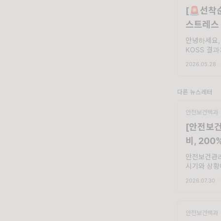
[🚨선착
스트레스 
까지
안녕하세요,
KOSS 결
번쯤 있으실텐
2026.05.28
·
사후관리 인
다른 뉴스레터
안전보건백과
[안전보건
비, 20
안전보건관리
시기와 상황
바꿉니다. 
2026.07.30
·
수 있는 예산
보건관리비요
추가 배분해
안전보건백과