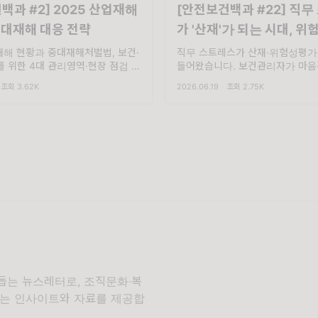
백과 #2] 2025 산업재해
[안전보건백과 #22] 직무
대재해 대응 전략
가 '산재'가 되는 시대, 
마음건강 넣는 법 5가지
업재해 현황과 중대재해처벌법, 보건·
직무 스트레스가 산재·위험성평가
 위한 4대 관리영역·현장 점검 체
들어왔습니다. 보건관리자가 마음
산재 예방과 법적 대응까지 한눈에
성평가에 올리는 5단계와 KOSS 
조회 3.62K
2026.06.19
·
조회 2.75K
 안녕하세요, 달램입니다. ☺️ 최근
검표까지 한 번에 정리했습니다..
와 SPC의 산업재해 사망 사고를
일이 생기면, 보건관리자가 가장 
 대통령이 국무회의에서...
이 있죠. "보건관리자는 뭐 했어요?"
돕는 뉴스레터로, 조직문화·복
 있는 인사이트와 자료를 제공합