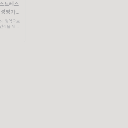
 스트레스
위험성평가에
의 영역으로
건강을 위험
측정·자가 점
 현장에 무슨
먼저 듣는 말
 추...