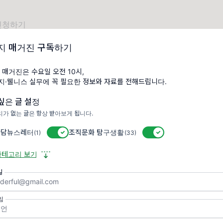
 신청하기
/event-us.kr/m/126732/54754
지 매거진 구독하기
 매거진은 수요일 오전 10시,
복지·웰니스 실무에 꼭 필요한 정보와 자료를 전해드립니다.
싶은 글 설정
가 없는 글은 항상 받아보게 됩니다.
담뉴스레터
활성/비활성 스위치
조직문화 탐구생활
활성/비활성 스위치
(1)
(33)
다가올 뉴스레터가 궁금하신가요?
지금 구독해서 새로운 레터를 받아보세요
카테고리 보기
일
닉네임
임
이메일
✉️