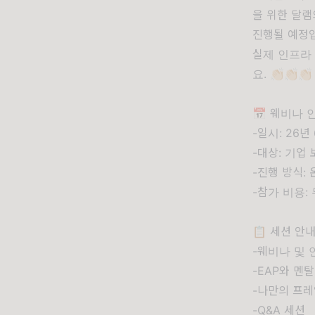
을 위한 달램
진행될 예정
실제 인프라
요. 👏🏻👏🏻👏🏻
📅 웨비나 
-일시: 26년
-대상: 기업
-진행 방식:
-참가 비용:
📋 세션 안
-웨비나 및 
-EAP와 멘
-나만의 프레
-Q&A 세션