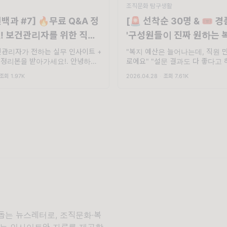
조직문화 탐구생활
백과 #7] 🔥무료 Q&A 정
[🚨 선착순 30명 & 🎟️ 
! 보건관리자를 위한 직무
'구성원들이 진짜 원하는 
관리 웨비나 핵심 요약
기' 무료 웨비나
보건관리자가 전하는 실무 인사이트 +
"복지 예산은 늘어나는데, 직원 
A 정리본을 받아가세요!. 안녕하세
로에요" "설문 결과도 다 좋다고 
다. ☺️ 올가을, 벌써 첫눈이 내렸
이용률이 너무 낮아요" 우리 회사
조회 1.97K
2026.04.28
·
조회 7.61K
으셨나요? ❄️ 지난 10월 20일,
문제일까요? 아니면 복지를 설계
에 첫눈이 내렸다고 합니다. 이제
일 기준 두 달도
돕는 뉴스레터로, 조직문화·복