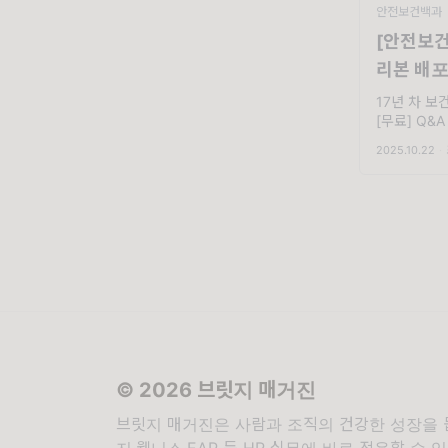
안전보건백과
[안전보건
리본 배포
스트레스 
17년 차 
[무료] Q&
요, 달램입니
2025.10.22
·
다는 소식 들
강원 설악산
올해도 영업
© 2026 브릿지 매거진
브릿지 매거진은 사람과 조직의 건강한 성장을 