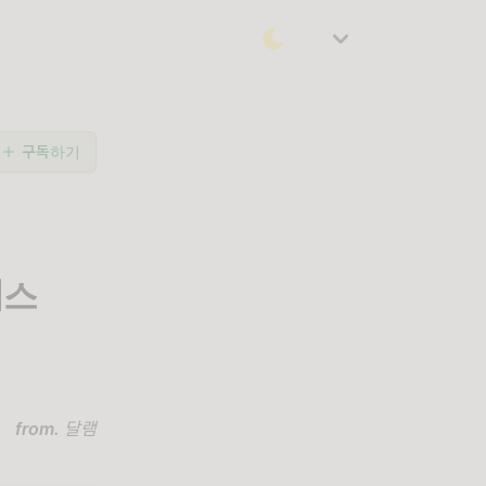
구독하기
레스
from.
달램