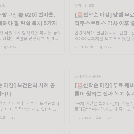
생활
안전보건백과
 탐구생활 #20] 번아웃,
[🚨선착순 마감] 달램 무
계해야 할 현실 복지 5가지
직무스트레스 검사 이후 
관리까지
진 직원에게 형식적인 복지는 통하
안녕하세요, 달램입니다. 안전보
. 정확한 원인을 진단하고, 단계에
KOSS 결과지를 보고 막막했던 현
 설계하는 것이 HR의 역할이죠. 번
번쯤 있으실텐데요 😮‍💨 고위험군
조회 5.04K
2026.05.28
·
조회 7.73K
신호를 포착하는 방법부터 즉시 실
사후관리 인프라가 없어 고민 중이
복지 5가지까지, 지금 확인해보세
요, 달램입니다. 😊 벌써 ...
조직문화 탐구생활
순 마감] 보건관리 사례 공
[🚨선착순 마감] 무료 웨
웨비나
들이 원하는 진짜 복지 설
법 개정 이후 기업 내 보건관리자
"복지 예산은 늘어나는데, 직원 
책임이 더욱 막중해지고 있습니다.
로에요" "설문 결과도 다 좋다고 
리자분께서 "우리 조직에 실질적으
이용률이 너무 낮아요" 이게 우리
조회 1.93K
2026.04.21
·
조회 2.57K
프로그램은 무엇인지", 그리고 "도입
제일까요? 아니면 복지를 설계하는