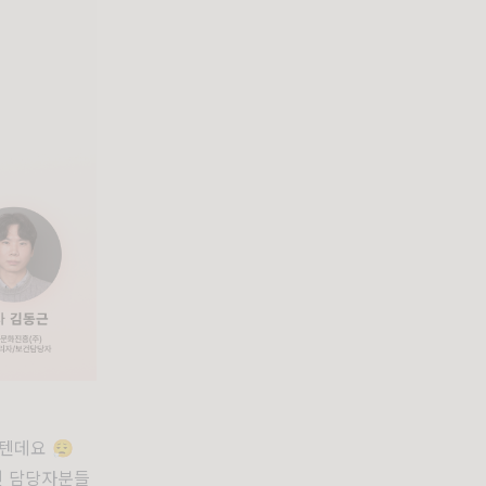
데요 😮‍💨
건 담당자분들