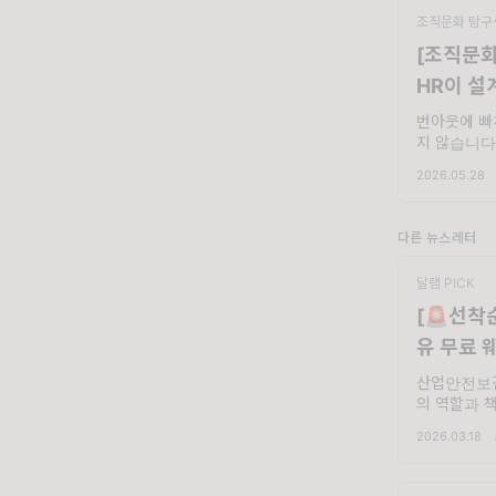
조직문화 탐구
[조직문화
HR이 설
번아웃에 빠
지 않습니다
맞는 복지를
2026.05.28
·
아웃 조기 
행 가능한 
요.. 안녕하세
다른 뉴스레터
달램 PICK
[🚨선착
유 무료 
산업안전보건
의 역할과 
많은 보건관
2026.03.18
·
로 필요한 