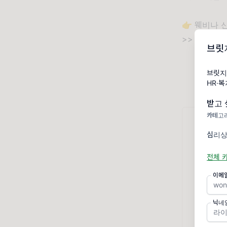
👉 웨비나
>>
https:/
브릿
브릿지
HR·
받고 
카테고리
심리상
전체 
이메
닉네