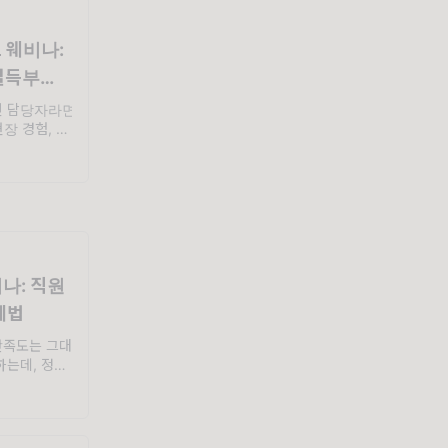
료 웨비나:
설득부터
건 담당자라면
장 경험, 한
이 나왔음에도
신 전국
비나: 직원
계법
만족도는 그대
하는데, 정작
 회사만의 문
 과정 자