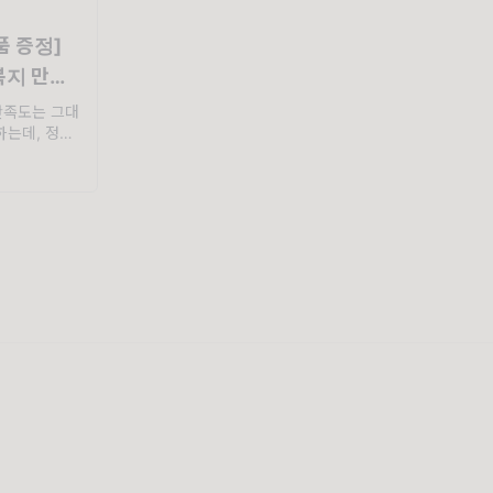
경품 증정]
복지 만들
만족도는 그대
하는데, 정작
, 정말 복지가
하는 과