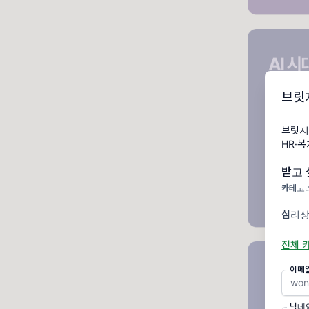
브릿
브릿지
HR·
받고 
카테고리
심리상
전체 
이메
닉네