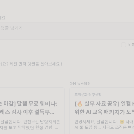
세요
비
요? 제일 먼저 댓글을 달아보세요 !
다음 뉴스레터
조직문화 탐구생활
순 마감] 달램 무료 웨비나:
[🔥 실무 자료 공유] 열혈 
레스 검사 이후 설득부터
위한 AI 교육 패키지가 
다.
 달램입니다. 안전보건 담당자라면
안녕하세요, 달램입니다. 😊 사내
과지를 보고 막막했던 현장 경험, 한
AI 툴 도입 등… 지금도 조직은 
데요 😮‍💨 고위험군이 나왔음에도
고 있죠. 그런데 정작 현장에선 다