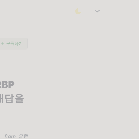
구독하기
RBP
 해답을
from.
달램