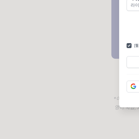
[
*이 HR 
영어 학습,