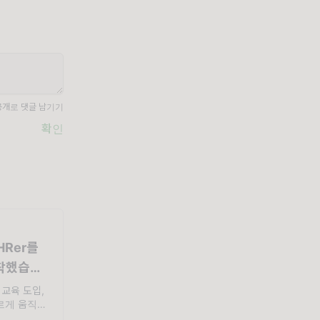
공개로 댓글 남기기
확인
HRer를
도착했습니
 교육 도입,
빠르게 움직이
음과 같은 목