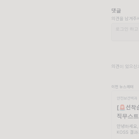
댓글
의견을 남겨주
의견이 있으신가
이전 뉴스레터
안전보건백과
[🚨선착
직무스트
관리까지
안녕하세요,
KOSS 결
번쯤 있으실텐