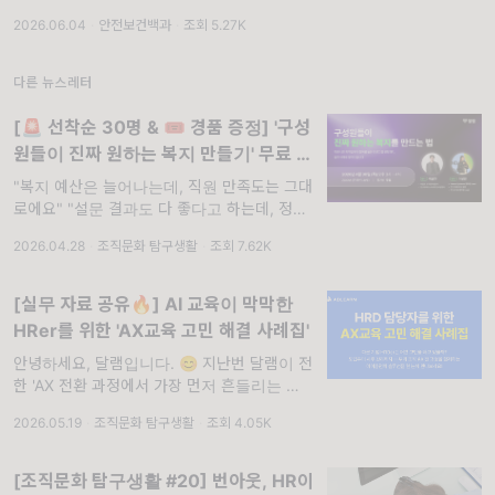
로 시행됩니다. 이번 개정을 통해 산업안전보건
2026.06.04
·
안전보건백과
·
조회 5.27K
법이 어떻게 변화하는지, 현업 안전관리자 및
보건관리자가 짚어야 할 부분은 무엇인지 함께
살펴보도록 하겠습니다. . 2026년 1월 29일
다른 뉴스레터
국회 본회의...
[🚨 선착순 30명 & 🎟️ 경품 증정] '구성
원들이 진짜 원하는 복지 만들기' 무료 웨
비나
"복지 예산은 늘어나는데, 직원 만족도는 그대
로에요" "설문 결과도 다 좋다고 하는데, 정작
이용률이 너무 낮아요" 우리 회사, 정말 복지가
2026.04.28
·
조직문화 탐구생활
·
조회 7.62K
문제일까요? 아니면 복지를 설계하는 과
[실무 자료 공유🔥] AI 교육이 막막한
HRer를 위한 'AX교육 고민 해결 사례집'
안녕하세요, 달램입니다. 😊 지난번 달램이 전
한 'AX 전환 과정에서 가장 먼저 흔들리는 건
사람의 심리적 안전감'이라는 이야기, 기억하시
2026.05.19
·
조직문화 탐구생활
·
조회 4.05K
나요? 실제로 구성원들은 조직의 AX 전환
[조직문화 탐구생활 #20] 번아웃, HR이