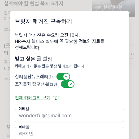
설계해야 할 현실 복지 5가지
번아웃에 빠진 직원에게 형식적인 복지는 통하
지 않습니다. 정확한 원인을 진단하고, 단계에
브릿지 매거진 구독하기
맞는 복지를 설계하는 것이 HR의 역할이죠. 번
2026.05.28
·
조직문화 탐구생활
·
조회 5.05K
아웃 조기 신호를 포착하는 방법부터 즉시 실행
브릿지 매거진은 수요일 오전 10시,
가능한 복지 5가지까지, 지금 확인해보세요..
HR·복지·웰니스 실무에 꼭 필요한 정보와 자료를
안녕하세요, 달램입니다. 😊 벌써 6월이 코앞
[조직문화 탐구생활 #21] 주 4.5일제 도
전해드립니다.
으로 다...
입, HR이 먼저 설계해야 할 4가지
받고 싶은 글 설정
주 4.5일제가 정부 시범사업으로 본격화됐습
카테고리가 없는 글은 항상 받아보게 됩니다.
니다. 하지만 근무시간만 줄이고 일하는 방식을
그대로 두면, 줄어든 시간은 오히려 번아웃의
심리상담뉴스레터
활성/비활성 스위치
(1)
2026.06.11
·
조직문화 탐구생활
·
조회 4.57K
가속 페달이 됩니다. 제도 도입 전에 HR이 먼
조직문화 탐구생활
활성/비활성 스위치
(33)
저 설계해야 할 4가지를 짚어드립니다.. 안녕하
세요, 달램입니다. 😊 요즘 HR 담당자 사이에
전체 카테고리 보기
서 가장...
이메일
© 2026 브릿지 매거진
닉네임
브릿지 매거진은 사람과 조직의 건강한 성장을 돕는 뉴스