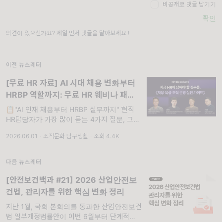
비공개로 댓글 남기기
확인
의견이 있으신가요? 제일 먼저 댓글을 달아보세요 !
이전 뉴스레터
[무료 HR 자료] AI 시대 채용 변화부터
HRBP 역할까지: 무료 HR 웨비나 패키
지에서 해답을 찾아보세요!
📋"AI 인재 채용부터 HRBP 실무까지" 현직
HR담당자가 가장 많이 묻는 4가지 질문, 그 해
답을 웨비나 VOD💻와 자료집에 담았습니다.
2026.06.01
·
조직문화 탐구생활
·
조회 4.4K
채용·육성·조직 운영 현장에서 바로 쓸
다음 뉴스레터
[안전보건백과 #21] 2026 산업안전보
건법, 관리자를 위한 핵심 변화 정리
지난 1월, 국회 본회의를 통과한 산업안전보건
법 일부개정법률안이 이번 6월부터 단계적으