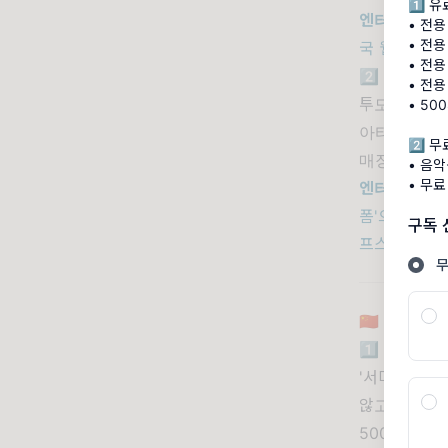
1️⃣ 
엔터문화연구
• 전용
• 전
국 웹툰·이모티
• 전용
2️⃣ TXT
• 전용
투모로우바이
• 50
아티스트와 
2️⃣ 
매장에서 운영
• 음악
• 무료
엔터문화연
폼'으로 규정
구독
프스타일을 
🇨🇳 중화권
1️⃣ 실내 
'서머 스케치
않고 자신만의
500명은 장