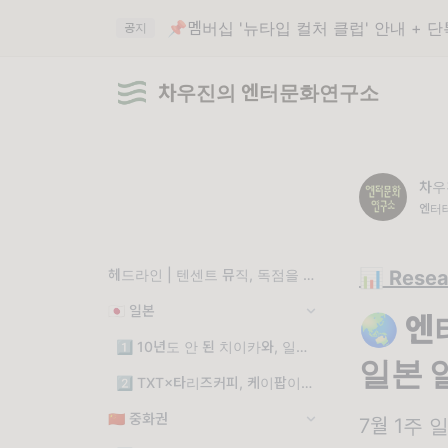
📌멤버십 '뉴타입 컬처 클럽' 안내 + 
공지
차우진의 엔터문화연구소
차우
엔터
헤드라인 | 텐센트 뮤직, 독점을 잃고 히말라야를 얻다
📊 Resea
🇯🇵 일본
🌏 
1️⃣ 10년도 안 된 치이카와, 일본의 새 국민 IP로 성장하다
일본 
2️⃣ TXT×타리즈커피, 케이팝이 일본의 일상에 자리잡다
🇨🇳 중화권
7월 1주 