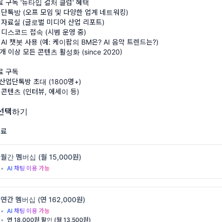
유료 구독 '뉴타입 컬처 클럽' 혜택
소👉
SNS 개인 창작자의 IP가 전 세대 소비로 확장되는 최단 경로
 단톡방 (오프 모임 및 다양한 업계 네트워킹)
용 자료실 (글로벌 미디어 산업 리포트)
콘 IP가 참조할 게 많을 듯.
 디스코드 접속 (시범 운영 중)
×타리즈커피, 케이팝이
일본의 일상에 자리잡다
 AI 챗봇 사용 (예: 케이팝의 BM은? AI 음악 트렌드는?)
투게더와 타리즈커피가 7월 8일부터 첫 콜라보를 전개한다. 
0개 이상 모든 콘텐츠 활성화 (since 2020)
손잡은 첫 사례로, 반년 이상 기획한 콜라보 음료·굿즈·디지털 스
무료 구독
한다. 목적은 30~40대 기존 고객 위에 젊은 팬층을 얹는 것.
산업단톡방 초대 (1800명+)
 콘텐츠 (인터뷰, 에세이 등)
구소
👉 하이브는 리브랜딩을 하면서 스스로를 '엔터테인먼트 라이
해왔다. 이번 콜라보는 그러한 선언의 사례라고 할 수 있다. 케이팝
 선택하기
지향한다는 건 고정된 케이팝 팬덤을 벗어나려는 시도이기도 하다.
무료
월간 멤버십 (월 15,000원)
•
AI 채팅 이용 가능
음악 페스티벌의 모델로 자리매김한
'서머 스케치'의 7년
'는 7년 간 명확한 미적 기준과 아티스트와의 깊은 신뢰를 바탕으로
연간 멤버십 (연 162,000원)
 색깔을 지키며 성장한 실내 음악 페스티벌의 성공 모델이다. 2천 
•
AI 채팅 이용 가능
발 남성, 1천 명은 단발 여성이라는 농담처럼 독특한 관객 구성으로
•
연 18,000원 할인 (월 13,500원)