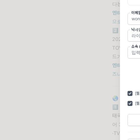
다는 취향 공
엔터문화연
이메
으로 로컬 인
닉네
2️⃣ 팝마트
2026년 상
소속 
TOYS 등 
드가 지배하던
엔터문화연
즈나 한국 
[
🌏 동남아시
[
1️⃣ 태국, 
태국 상무부와 
어 300명 
·TV·애니메