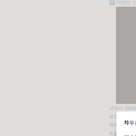
1️⃣ 10년도
닛케이 엔터테
실었다. X(
차우
캐릭터는, 7
즈를 연동한