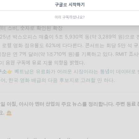
 경제 가치를 만든다는 데이터를 앞세운 국가 소프트파워 전략이다
구글로 시작하기
구소
👉 BL 드라마로 검증한 태국 콘텐츠의 수출력을 국가 단위 IP
이미 구독하셨나요?
수순이다. 방콕이 부산콘텐츠마켓의 경쟁자로 성장할 수도 있다.
엔터 소비,
숫자로 확인된 확장
25년 박스오피스 매출이 5조 5,930억 동(약 3,289억 원)으로
, 로컬 영화 점유율도 62%에 다다른다. 콘서트는 회당 5만 석 
시장은 연 7억 달러(약 1조710억 원)를 기록하고 있다. RMIT 조
이 음원 구독에 유료 지불 의향을 밝혔다.
구소
👉 베트남은 유료화가 어려운 시장이라는 통념이 데이터로
투어, 한국 영화 배급의 다음 후보지로 고려할 만 하다.
 월요일 아침, 아시아 엔터 산업의 주요 뉴스를 정리합니다. 주변 동
요.
🙇🏼