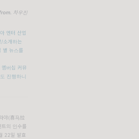
from.
차우진
남아 엔터 산업
약/소개하는
역 별 뉴스를
 멤버십 커뮤
임도 진행하니
라야(喜马拉
텐센트의 인수를
월 22일 발효