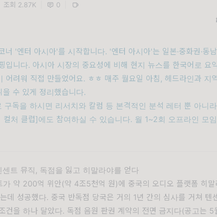
조회 2.87K
|
0
|
코너 '엔터 아시아'를 시작합니다. '엔터 아시아'는 일본·중화권·동
핑입니다. 아시아 시장의 중요성에 비해 현지 뉴스를 한국어로 요
 어려워 직접 만들었어요. ㅎㅎ 매주 월요일 아침, 헤드라인과 지
읽을 수 있게 정리했습니다.
료 구독을 하시면 리서치와 칼럼 등 본격적인 분석 레터 뿐 아니라
 컬처 클럽]에도 참여하실 수 있습니다. 월 1~2회 오프라인 모
텐센트 뮤직, 독점을 잃고 히말라야를 얻다
가 약 200억 위안(약 4조5천억 원)에 중국의 오디오 플랫폼
히말
는데 성공했다. 중국 반독점 당국은 거의 1년 간의 심사를 거쳐 
조건을 하나 달았다. 독점 음원 판권 계약의 전면 금지다(공고는 5