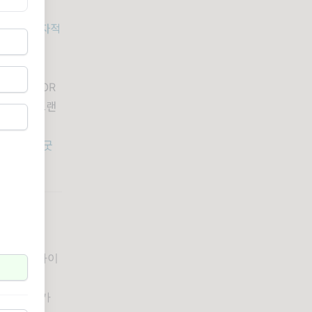
 안에서 독자적
동안 AYOR
일 대형 브랜
서 케이팝 굿
2일, 국제 바이
26도 영화
바트 투자가