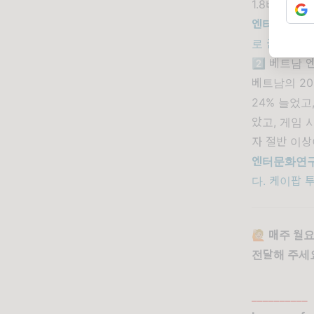
1.8바트의
엔터문화연
로 굳히는 
2️⃣ 베트남 
베트남의 20
24% 늘었고
았고, 게임 
자 절반 이상
엔터문화연
다. 케이팝 
🙋🏼 매주
전달해 주세
__________