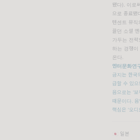
됐다). 이로
으로 종료됐다
텐센트 뮤직의
끌던 소셜 
가두는 전략
하는 경쟁이
온다.
엔터문화연구
금지는 한국의
급할 수 있으
음으로는 '
때문이다. 음
핵심은 '오디
🇯🇵 일본