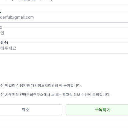
동체에 가깝다.
구소
👉 중국의 페스티벌 생태계는 상상 이상으로 크고 넓은데, 그
일
디펜던트 음악 브랜드도 성장하고 있다.
임
가 꺽이면서
중국 아트토이 시장도 갈라진다
반기 중국 아트토이(潮玩) 시장에서 팝마트가 성장 속도를 조절하는 
(필수)
신흥 브랜드가 셀럽 협업과 감성 IP 전략으로 빠르게 자라고 있다. 단
 시장이 '명성+IP'를 조합한 다수 플레이어로 분화하는 중이다.
구소
👉 아트토이는 이제 완구가 아니라 엔터 IP 산업이다. 중국에
캐릭터 사업이 아트토이와 경쟁할 가능성이 높다는 얘기다.
필수] 메일리
이용약관
개인정보처리방침
에 동의합니다.
아
필수] 차우진의 엔터문화연구소에서 보내는 광고성 정보 수신에 동의합니다.
콘텐츠 마켓 두 개 연속 오픈:
"방콕을 아시아 콘텐츠 허브로"
창조경제청이 'Thailand Content Market 2026'(7월 20~2
취소
구독하기
이상 목표)을 출범시켰고, 첫 국제 콘텐츠 마켓플레이스인 BICM20
이션 55개 이상의 프로젝트 피칭과 함께 개막했다. 콘텐츠 산업 1