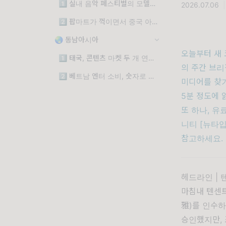
1️⃣ 실내 음악 페스티벌의 모델로 자리매김한 '서머 스케치'의 7년
2026.07.06
|
2️⃣ 팝마트가 꺽이면서 중국 아트토이 시장도 갈라진다
🌏 동남아시아
오늘부터 새 
1️⃣ 태국, 콘텐츠 마켓 두 개 연속 오픈: "방콕을 아시아 콘텐츠 허브로"
의 주간 브리
2️⃣ 베트남 엔터 소비, 숫자로 확인된 확장
미디어를 찾기
5분 정도에 
또 하나, 유
니티 [뉴타입
참고하세요.
헤드라인 |
마침내 텐센트
雅)
를 인수하
승인했지만, 