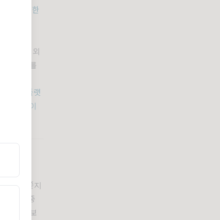
 사례다. 한
타리즈가 해외
탬프 랠리를
프스타일 플랫
 바깥의 라이
 유행을 쫓지
명 관객 중
, 페스티벌보