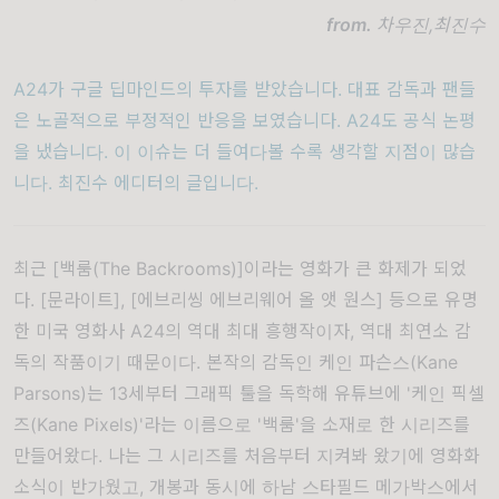
from.
차우진,
최진수
A24가 구글 딥마인드의 투자를 받았습니다. 대표 감독과 팬들
은 노골적으로 부정적인 반응을 보였습니다. A24도 공식 논평
을 냈습니다. 이 이슈는 더 들여다볼 수록 생각할 지점이 많습
니다.
최진수
에디터의 글입니다.
최근
[백룸(The Backrooms)]
이라는 영화가 큰 화제가 되었
다. [문라이트], [에브리씽 에브리웨어 올 앳 원스] 등으로 유명
한 미국 영화사 A24의 역대 최대 흥행작이자, 역대 최연소 감
독의 작품이기 때문이다. 본작의 감독인 케인 파슨스(Kane
Parsons)는 13세부터 그래픽 툴을 독학해 유튜브에
'케인 픽셀
즈(Kane Pixels)'
라는 이름으로 '백룸'을 소재로 한 시리즈를
만들어왔다. 나는 그 시리즈를 처음부터 지켜봐 왔기에 영화화
소식이 반가웠고, 개봉과 동시에 하남 스타필드 메가박스에서