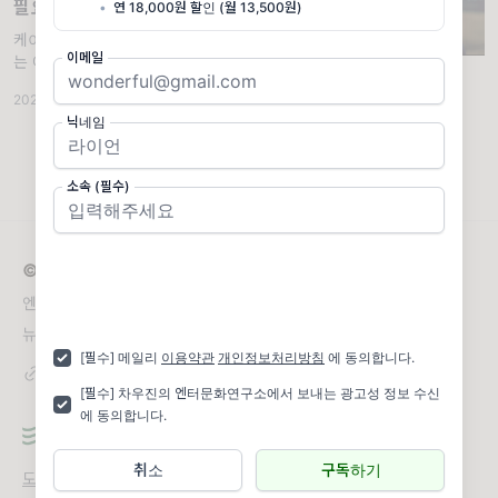
필요한 이유
•
연 18,000원 할인 (월 13,500원)
케이팝, 인디펜던트 아티스트 모두에게 해당되
이메일
는 얘기. 1. 꽤 오래 전, 12년 전 쯤의 일이다.
한 기획사로부터 케이팝 보이 그룹 연습생을 위
2025.02.15
·
🧬 Theory
·
조회 4.71K
한 교양 수업을 맡아 달라는 부탁을 받았다. 당
닉네임
시 케이팝 산업은 일본과 동남아시아를 넘어
소속 (필수)
© 2026 차우진의 엔터문화연구소
엔터테인먼트와 모든 산업을 연결하는 부티크 연구소
뉴스레터 문의
woojin@neovibelab.com
[필수] 메일리
이용약관
개인정보처리방침
에 동의합니다.
[필수] 차우진의 엔터문화연구소에서 보내는 광고성 정보 수신
에 동의합니다.
취소
구독하기
도움말
오류 및 기능 관련 제보