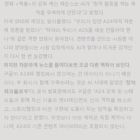
영화 <백룸>의 감독 케인 파슨스는 AI가 "창작 활동을 하는 목
적을 무색하게 만든다"고 밝혔다.
미국 SNS와
레딧
도 달아올랐다. "우리가 믿던 A24마저 자본
에 영혼을 팔았다", "차라리 우리가 A25를 새로 만들어야 한
다"와 같은 격한 반응이 쏟아졌다. 콘텐츠를 만드는 사람뿐 아
니라 받아들이는 사람 입장에서도 AI가 얼마나 뜨거운 감자인
지 다시 한 번 실감했다.
하지만 차분하게 뉴스를 들여다보면 조금 다른 맥락이 보인다.
구글이 A24와 협업해서 얻으려는 건 데이터가 아니기 때문
이다. 두 회사가 함께 구축하려는 것은 AI 시대에 알맞은
'창작
워크플로우'
다. 공식 발표문에서도 구글은 "A24 감독 및 스태
프들과 함께 최신 기술과 엔터테인먼트 간의 격차를 해소하
고, 스토리텔링과 비전 구현에 도움이 되는 영역을 확장하고
자 한다"라고 밝혔다. 무엇보다 이번 계약은 독점 계약이 아
니며, A24의 기존 콘텐츠 라이브러리는
포함되지 않는다.