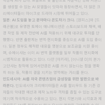
핵심에 AI가 있다. 프롬프트 몇 줄만으로 사실적인 영화 시퀀스
를 생성할 수 있는 AI 모델들이 잇따라 등장하면서, 더 많은 크
리에이터들이 마이크로 드라마 시장에 뛰어들고 있다.
일본
:
AI 도입을 놓고 분야마다 온도차가 크다.
[원피스]와 [드
래곤볼]로 유명한 토에이 애니메이션은 스토리보드와 채색, 배
경 작업 등 제작 전반에 AI를 적용하기 위해
대규모 투자를 단
행
했다. 반면 출판계는
번역·현지화를 중심
으로 AI를 도입 중이
다. 일본 정부도 해적판 대응을 명분으로 보조금을 지원 중이
며, 슈에이샤는 이미 AI 번역 플랫폼을 일부 작품의 현지화에
시범적으로 활용하고 있다. 다만 [아키라], [이니셜 D]의 본가
고단샤는 창작에 있어서만큼은 AI를 쓰지 않는다는 점을 명확
히 하는 등, 작품의 결을 지키는 영역에는 거리를 둔다.
인도네시아
:
AI를 자국 콘텐츠업의 급성장을 위한 발판으로 바
라본다.
인도네시아 크리에이터들은 AI를 할리우드 등 기존 강
자들의 막대한 예산과 제작 노하우 격차를 좁힐 수 있는 도구로
여기며
적극적으로 수용
하고
있다.
현지 각본가와 시각효과 제