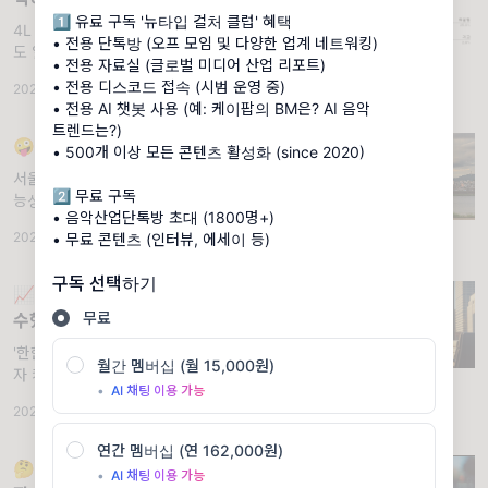
1️⃣ 유료 구독 '뉴타입 컬처 클럽' 혜택
4L 방법론으로 정리했습니다. TMI.FM은 '밤에
• 전용 단톡방 (오프 모임 및 다양한 업계 네트워킹)
도 일하는 사람들을 위한 뮤직레터'로 시작되었
• 전용 자료실 (글로벌 미디어 산업 리포트)
습니다. 2020년, 100명의 독자에게 심야 라디
• 전용 디스코드 접속 (시범 운영 중)
2025.01.07
·
📢 Notice
·
조회 4.77K
오 DJ처럼 음악과 생각을 전하는 레터였어요.
• 전용 AI 챗봇 사용 (예: 케이팝의 BM은? AI 음악
몇 년 동안 많은
트렌드는?)
🤪 서울에서 미친 짓을 벌이자
• 500개 이상 모든 콘텐츠 활성화 (since 2020)
서울은 한국보다 크~~~~~~다. 불확실성과 가
2️⃣ 무료 구독
능성을 사랑합니다. "We came to Seoul to
• 음악산업단톡방 초대 (1800명+)
learn many things." 얼마 전 글로벌 브랜드의
2025.03.25
·
🔮 Perspective
·
조회 4.71K
• 무료 콘텐츠 (인터뷰, 에세이 등)
VIP를 대상으로 특강을 진행했다. NDA를 써서
구독 선택하기
📈 텐센트 뮤직은 왜 SM 엔터 지분을 인
무료
수했을까?
'한한령 해제'보다 더 중요한 이유. ※ 유료 구독
월간 멤버십 (월 15,000원)
자 커뮤니티 뉴타입 컬쳐 클럽 소개 ※ 기업 강
•
AI 채팅 이용 가능
연 및 자문 신청 안내
2025.06.04
·
📊 Research
·
멤버십
·
조회 5.52K
연간 멤버십 (연 162,000원)
🤔 AI 시대의 아티스트에게 리더십이 꼭
•
AI 채팅 이용 가능