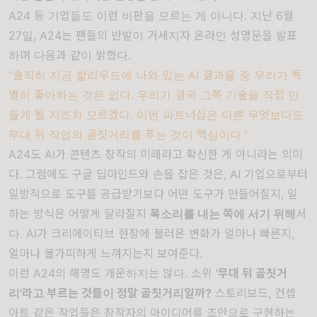
A24 등 기업들도 이런 비판을 모르는 게 아니다. 지난 6월
27일, A24는 팬들의 반발이 거세지자
온라인 성명문
을 발표
하며 다음과 같이 밝혔다.
"솔직히 지금 할리우드에 나와 있는 AI 결과물 중 우리가 특
별히 좋아하는 것은 없다. 우리가 결국 그쪽 기술을 직접 만
들게 될 지조차 모르겠다. 이번 파트너십은 다른 무엇보다도
무대 뒤 작업의 골칫거리를 푸는 것이 핵심이다."
A24도 AI가 콘텐츠 창작의 미래라고 확신한 게 아니라는 의미
다. 그럼에도 구글 딥마인드와 손을 잡은 것은, AI 기업으로부터
일방적으로 도구를 공급받기보다 어떤 도구가 만들어질지, 일
하는 방식은 어떻게 달라질지
목소리를 내는 쪽에 서기 위해
서
다. AI가 크리에이티브 현장에 불러온 변화가 얼마나 빠른지,
얼마나 불가피하게 느껴지는지 보여준다.
이런 A24의 해명도 개운하지는 않다. 소위
'무대 뒤 골칫거
리'라고 부르는 것들이 정말 골칫거리일까?
스토리보드, 컨셉
아트 같은 작업들은 창작자의 아이디어를 초안으로 구현하는