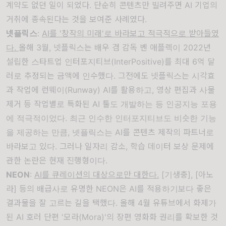
계약도 없던 일이 되었다. 단순히 콘텐츠만 빌려주면 AI 기업의
거취에 종속된다는 것을 보여준 사례였다.
넷플릭스
:
AI를 '창작의 미래'로 바라보고 적극적으로 받아들였
다.
올해 3월, 넷플릭스는 배우 겸 감독 벤 애플렉이 2022년
설립한 스타트업 인터포지티브(InterPositive)를 최대 6억 달
러로 추정되는 금액에 인수했다. 그전에도 넷플릭스는 시각효
과 작업에 런웨이(Runway) AI를 활용하고, 영상 편집과 사물
제거 등 작업별로 특화된 AI 툴도 개발하는 등 인공지능 포용
에 적극적이었다. 최근 인수한 인터포지티브도 비슷한 기능
을 제공하는 만큼, 넷플릭스는 AI를 콘텐츠 제작의 파트너로
바라보고 있다. 그러나 일자리 감소, 학습 데이터 보상 문제에
관한 논란은 현재 진행형이다.
NEON
:
AI를 큐레이션의 대상으로만 대한다.
[기생충], [아노
라] 등의 배급사로 유명한 NEON은 AI를 적용하기보다 좋은
결과물을 잘 고르는 길을 택했다. 올해 4월 유튜브에서 화제가
된 AI 호러 단편 '모라(Mora)'의
장편 영화화 권리를 확보
한 것