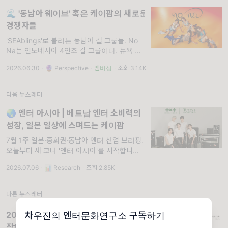
🌊 '동남아 웨이브' 혹은 케이팝의 새로운
경쟁자들
'SEAblings'로 불리는 동남아 걸 그룹들. No
Na는 인도네시아 4인조 걸 그룹이다. 뉴욕 기
반의 음악 레이블 88rising 소속으로 2025년
2026.06.30
·
🔮 Perspective
·
멤버십
·
조회 3.14K
5월에 데뷔했다.
다음 뉴스레터
🌏 엔터 아시아 | 베트남 엔터 소비력의
성장, 일본 일상에 스며드는 케이팝
7월 1주 일본·중화권·동남아 엔터 산업 브리핑.
오늘부터 새 코너 '엔터 아시아'를 시작합니다.
'엔터 아시아'는 일본·중화권·동남아 엔터 산업
2026.07.06
·
📊 Research
·
조회 2.85K
의 주간 브리핑입니다. 아시아 시장의 중요성에
비해 현지 뉴스를 한국어로 요약/소개하
다른 뉴스레터
2024 회고 타임: '엔터문화연구소'를 시
차우진의 엔터문화연구소 구독하기
작하는 이유